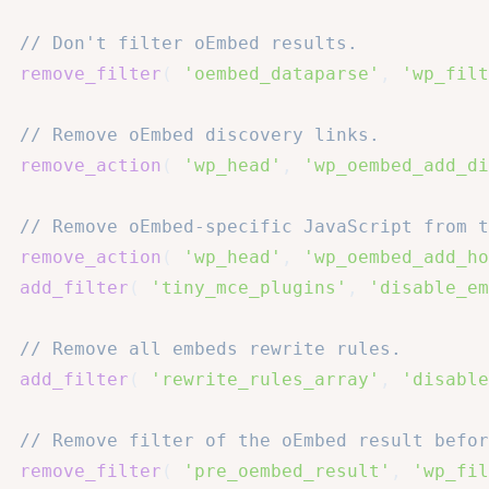
// Don't filter oEmbed results.
remove_filter
(
'oembed_dataparse'
,
'wp_filt
// Remove oEmbed discovery links.
remove_action
(
'wp_head'
,
'wp_oembed_add_di
// Remove oEmbed-specific JavaScript from t
remove_action
(
'wp_head'
,
'wp_oembed_add_ho
add_filter
(
'tiny_mce_plugins'
,
'disable_em
// Remove all embeds rewrite rules.
add_filter
(
'rewrite_rules_array'
,
'disable
// Remove filter of the oEmbed result befor
remove_filter
(
'pre_oembed_result'
,
'wp_fil