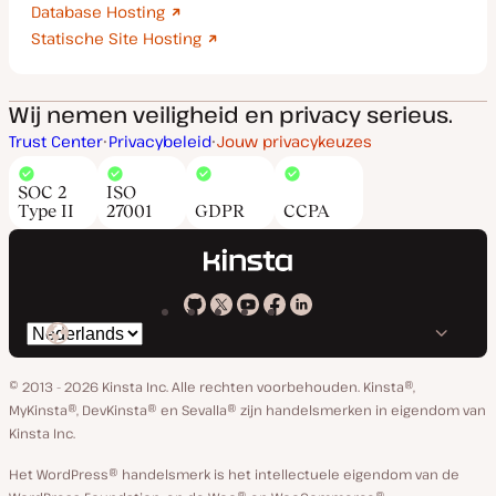
Database Hosting
Statische Site Hosting
Wij nemen veiligheid en privacy serieus.
Trust Center
Privacybeleid
Jouw privacykeuzes
SOC 2
ISO
Type II
27001
GDPR
CCPA
Kinsta
Kinsta
Kinsta
Kinsta
Kinsta
Selecteer
op
op
op
op
op
taal
GitHub
X
YouTube
Facebook
Linkedin
© 2013 - 2026 Kinsta Inc. Alle rechten voorbehouden.
Kinsta®,
MyKinsta®, DevKinsta® en Sevalla® zijn handelsmerken in eigendom van
Kinsta Inc.
Het WordPress® handelsmerk is het intellectuele eigendom van de