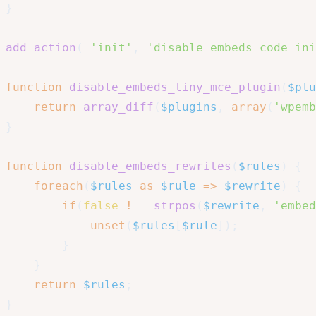
}
add_action
(
'init'
,
'disable_embeds_code_ini
function
disable_embeds_tiny_mce_plugin
(
$plu
return
array_diff
(
$plugins
,
array
(
'wpemb
}
function
disable_embeds_rewrites
(
$rules
)
{
foreach
(
$rules
as
$rule
=>
$rewrite
)
{
if
(
false
!==
strpos
(
$rewrite
,
'embed
unset
(
$rules
[
$rule
]
)
;
}
}
return
$rules
;
}