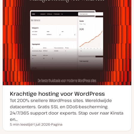
Krachtige hosting voor WordPress
Tot 200% snellere WordPress sites. Wereldwijde
datacenters. Gratis SSL en DDoS-bescherming.
24/7/365 support door experts. Stap over naar Kinsta
en…
5 min leestijd
1 juli 2026
Pagina
Leestijd
D
P
a
o