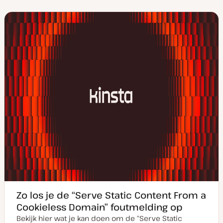
t
s
u
t
m
t
v
y
a
p
n
e
u
p
d
a
t
e
Zo los je de “Serve Static Content From a
Cookieless Domain” foutmelding op
Bekijk hier wat je kan doen om de “Serve Static