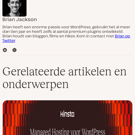
Brian Jackson
Brian heeft een enorme passie voor WordPress, gebruikt het al meer
dan tien jaar en heeft zelfs al aantal premium plugins ontwikkeld.
Brian houdt van bloggen, films en hikes. Kom in contact met
Brian op
Twitter
.
L
T
i
w
n
i
k
t
Gerelateerde artikelen en
e
t
d
e
onderwerpen
I
r
n