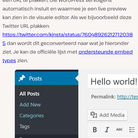
een URL te plakken, die WordPress vervolgens
automatisch insluit en waarmee je een live preview
kan zien in de visuele editor. Als we bijvoorbeeld deze
Twitter URL plakken:
https://twitter.com/kinsta/status/76048926212712038
5
dan wordt dit geconverteerd naar wat je hieronder
ziet. Je kan de officiële lijst met
ondersteunde embed
types
zien.