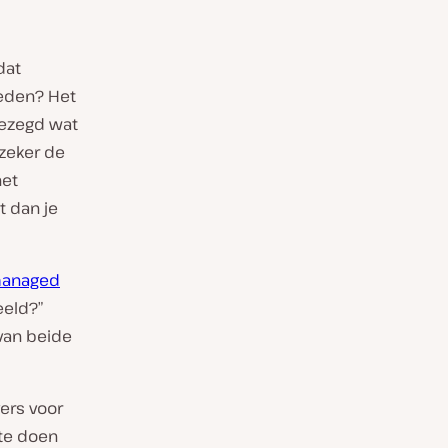
dat
reden? Het
gezegd wat
 zeker de
het
t dan je
anaged
eeld?”
van beide
ers voor
 te doen