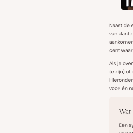
Naast de 
van klante
aankomen b
cent waard
Als je ov
te zijn) of
Hieronder 
voor- én n
Wat 
Een s