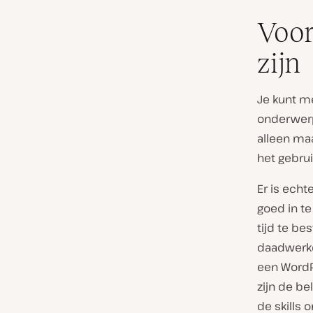
Voor
zijn
Je kunt m
onderwerp.
alleen maa
het gebru
Er is echt
goed in te
tijd te b
daadwerkel
een WordP
zijn de be
de skills