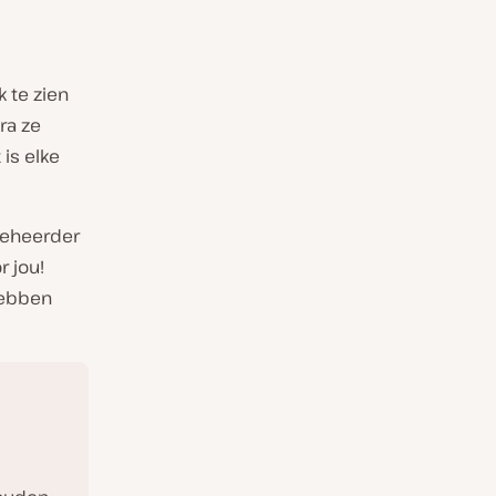
 te zien
ra ze
 is elke
beheerder
r jou!
hebben