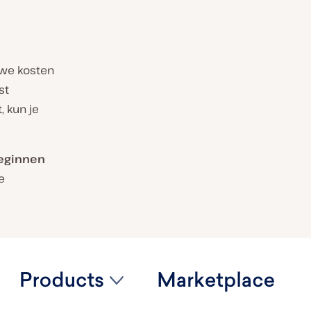
uwe kosten
st
, kun je
eginnen
e