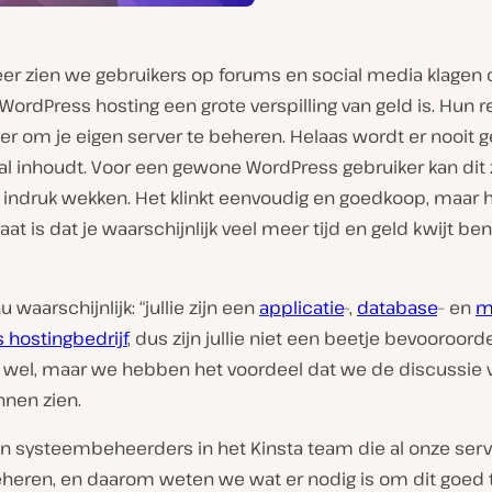
eer zien we gebruikers op forums en social media klagen 
ordPress hosting een grote verspilling van geld is. Hun 
ter om je eigen server te beheren. Helaas wordt er nooit 
aal inhoudt. Voor een gewone WordPress gebruiker kan dit
 indruk wekken. Het klinkt eenvoudig en goedkoop, maar 
aat is dat je waarschijnlijk veel meer tijd en geld kwijt ben
 waarschijnlijk: “jullie zijn een
applicatie
-,
database
– en
m
 hostingbedrijf
, dus zijn jullie niet een beetje bevooroord
 wel, maar we hebben het voordeel dat we de discussie 
nnen zien.
 systeembeheerders in het Kinsta team die al onze serv
eheren, en daarom weten we wat er nodig is om dit goed