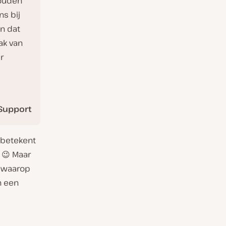
houden
ns bij
n dat
ak van
r
Support
 betekent
 😉 Maar
s waarop
n een