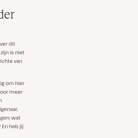
der
ver dit
jn is niet
zichte van
dig om hier
 door meer
n
igenaar,
agen; wat
En heb jij