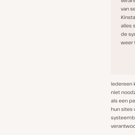
veran
van s
Kinst
alles 
de sy
weer t
Iedereen 
niet noodz
als een p
hun sites
systeembe
verantwoo