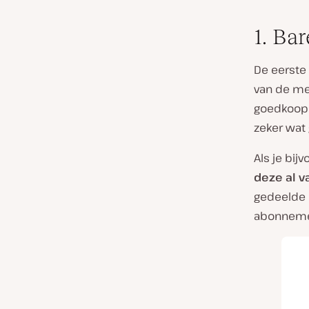
1. Ba
De eerste
van de mee
goedkoop z
zeker wat
Als je bij
deze al v
gedeelde 
abonnemen