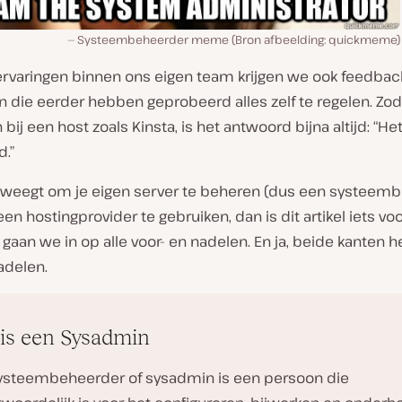
Systeembeheerder meme (Bron afbeelding: quickmeme)
ervaringen binnen ons eigen team krijgen we ook feedback
n die eerder hebben geprobeerd alles zelf te regelen. Zod
ij een host zoals Kinsta, is het antwoord bijna altijd: “Het
.”
erweegt om je eigen server te beheren (dus een systeem
 een hostingprovider te gebruiken, dan is dit artikel iets voo
gaan we in op alle voor- en nadelen. En ja, beide kanten 
adelen.
is een Sysadmin
ysteembeheerder of sysadmin is een persoon die