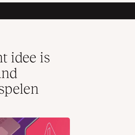
beheerder te spelen
 idee is
and
spelen