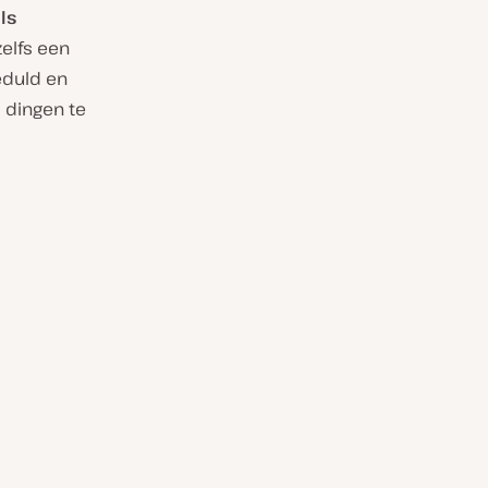
ls
zelfs een
eduld en
m dingen te