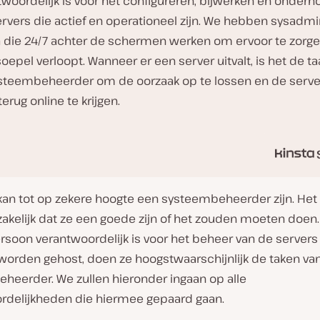
twoordelijk is voor het configureren, bijwerken en onder
ervers die actief en operationeel zijn. We hebben sysadmi
a die 24/7 achter de schermen werken om ervoor te zorge
soepel verloopt. Wanneer er een server uitvalt, is het de ta
steembeheerder om de oorzaak op te lossen en de serve
erug online te krijgen.
kan tot op zekere hoogte een systeembeheerder zijn. Het
akelijk dat ze een goede zijn of het zouden moeten doen.
ersoon verantwoordelijk is voor het beheer van de server
 worden gehost, doen ze hoogstwaarschijnlijk de taken va
heerder. We zullen hieronder ingaan op alle
rdelijkheden die hiermee gepaard gaan.