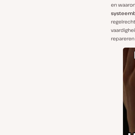
en waarom
systeemb
regelrecht
vaardighei
repareren 