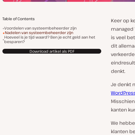
Table of Contents
Keer op k
Voordelen van systeembeheerder zijn
managed W
Nadelen van systeembeheerder zijn
is veel be
Hoeveel is je tijd waard? Ben je echt geld aan het
besparen?
dit allem
Download artikel als PDF
verkeerde
eindresult
denkt.
Je denkt nu
WordPress
Misschien
kanten ku
We hebben
klanten b