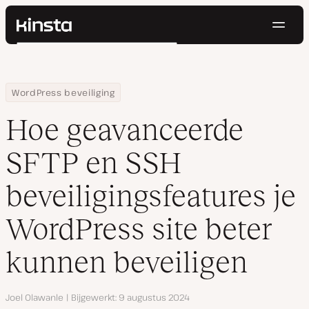
Navig
Kinsta®
Zoeken
Platform
Oplossingen
Inloggen
Probeer gratis
Home
Hulpbronnen
Blog
Hoe geavanceerde SFTP en SSH beveiligingsfeatures je WordPres
WordPress beveiliging
Prijzen
Bronnen
Hoe geavanceerde
Contact
SFTP en SSH
beveiligingsfeatures je
WordPress site beter
kunnen beveiligen
Auteur
Joel Olawanle
Bijgewerkt
9 augustus 2024