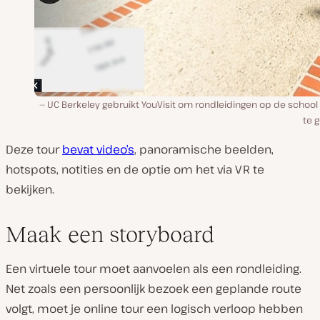
UC Berkeley gebruikt YouVisit om rondleidingen op de school
te 
Deze tour
bevat video’s
, panoramische beelden,
hotspots, notities en de optie om het via VR te
bekijken.
Maak een storyboard
Een virtuele tour moet aanvoelen als een rondleiding.
Net zoals een persoonlijk bezoek een geplande route
volgt, moet je online tour een logisch verloop hebben