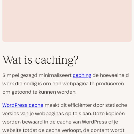
Wat is caching?
Simpel gezegd minimaliseert
caching
de hoeveelheid
V
werk die nodig is om een webpagina te produceren
i
d
om getoond te kunnen worden.
e
o
a
WordPress cache
maakt dit efficiënter door statische
f
s
versies van je webpagina’s op te slaan. Deze kopieën
p
e
worden bewaard in de cache van WordPress of je
l
website totdat de cache verloopt, de content wordt
e
n