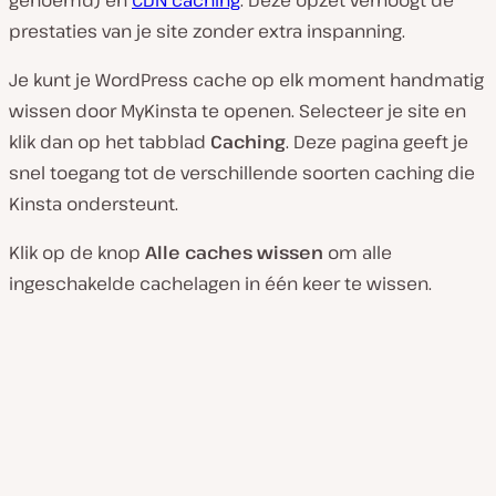
genoemd) en
CDN caching
. Deze opzet verhoogt de
f
s
prestaties van je site zonder extra inspanning.
p
e
l
Je kunt je WordPress cache op elk moment handmatig
e
n
wissen door MyKinsta te openen. Selecteer je site en
klik dan op het tabblad
Caching
. Deze pagina geeft je
snel toegang tot de verschillende soorten caching die
Kinsta ondersteunt.
Klik op de knop
Alle caches wissen
om alle
ingeschakelde cachelagen in één keer te wissen.