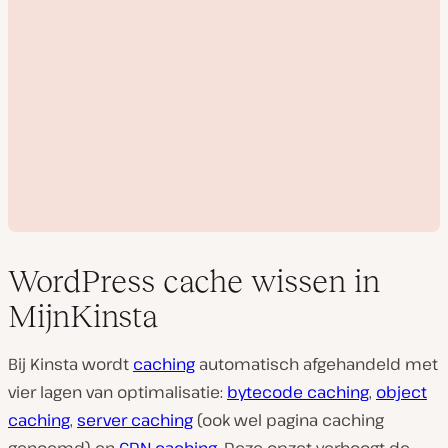
WordPress cache wissen in
MijnKinsta
V
Bij Kinsta wordt
caching
automatisch afgehandeld met
i
vier lagen van optimalisatie:
bytecode caching
,
object
d
e
caching
,
server caching
(ook wel pagina caching
o
a