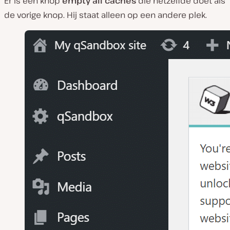
Er is een knop
empty all caches
die hetzelfde doet als
de vorige knop. Hij staat alleen op een andere plek.