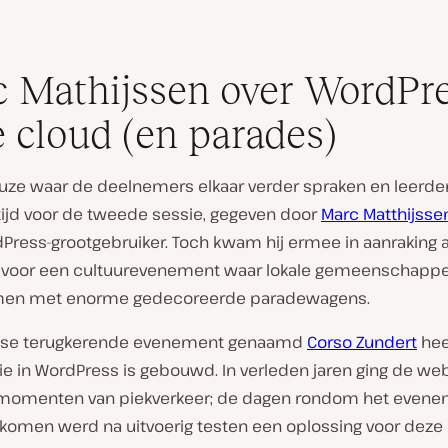
 Mathijssen over WordPr
e cloud (en parades)
uze waar de deelnemers elkaar verder spraken en leerd
tijd voor de tweede sessie, gegeven door
Marc Matthijsse
Press-grootgebruiker. Toch kwam hij ermee in aanraking a
ger voor een cultuurevenement waar lokale gemeenschappe
omen met enorme gedecoreerde paradewagens.
ijkse terugkerende evenement genaamd
Corso Zundert
hee
e in WordPress is gebouwd. In verleden jaren ging de webs
momenten van piekverkeer; de dagen rondom het evene
rkomen werd na uitvoerig testen een oplossing voor deze 