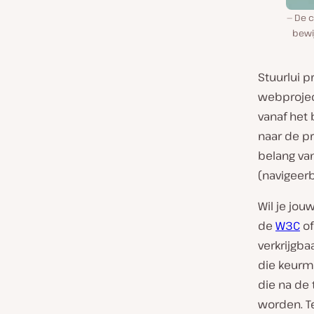
De c
bewi
Stuurlui 
webproject
vanaf het 
naar de p
belang va
(navigeerb
Wil je jou
de
W3C
o
verkrijgba
die keurm
die na de
worden. T