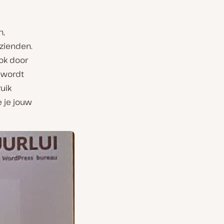
n,
tzienden.
ok door
 wordt
uik
e je jouw