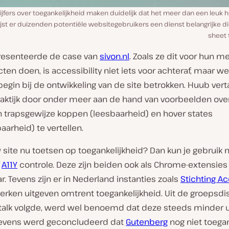
ijfers over toegankelijkheid maken duidelijk dat het meer dan een leuk h
jst er duizenden potentiële websitegebruikers een dienst belangrijke di
sheet 
presenteerde de case van
sivon.nl
. Zoals ze dit voor hun m
en doen, is accessibility niet iets voor achteraf, maar w
begin bij de ontwikkeling van de site betrokken. Huub vert
raktijk door onder meer aan de hand van voorbeelden ove
n trapsgewijze koppen (leesbaarheid) en hover states
aarheid) te vertellen.
w site nu toetsen op toegankelijkheid? Dan kun je gebruik
f
A11Y
controle. Deze zijn beiden ook als Chrome-extensies
ar. Tevens zijn er in Nederland instanties zoals
Stichting Ac
erken uitgeven omtrent toegankelijkheid. Uit de groepsdi
 talk volgde, werd wel benoemd dat deze steeds minder 
evens werd geconcludeerd dat
Gutenberg
nog niet toegan