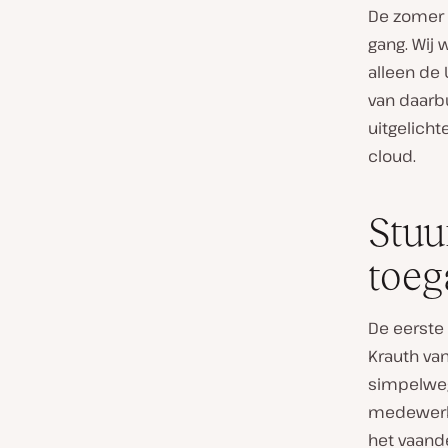
De zomer 
gang. Wij 
alleen de
van daarb
uitgelicht
cloud.
Stuu
toeg
De eerste
Krauth va
simpelweg
medewerke
het vaande