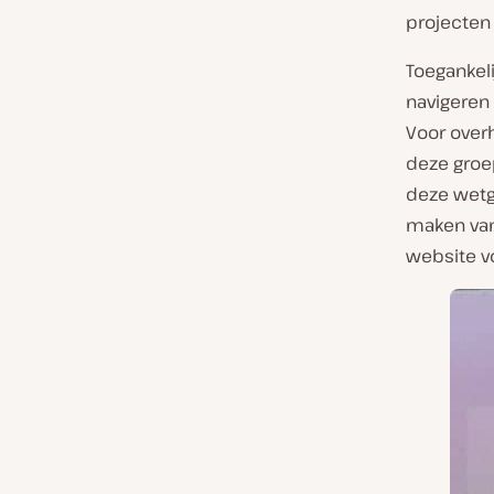
projecten 
Toegankeli
navigeren
Voor over
deze groe
deze wetge
maken va
website v