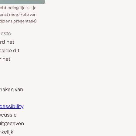
ebbedingetje is – je
enst mee. (Foto van
tijdens presentatie)
eeste
erd het
aalde dit
r het
 maken van
cessibility
scussie
uitgegeven
kelijk