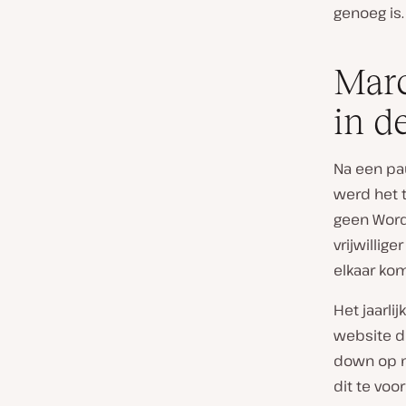
genoeg is.
Marc
in d
Na een pa
werd het 
geen Word
vrijwilli
elkaar k
Het jaarl
website di
down op 
dit te voo