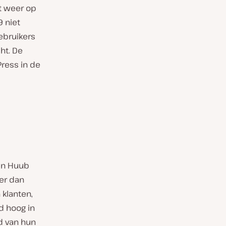
t weer op
 niet
ebruikers
ht. De
ress in de
en Huub
der dan
klanten,
d hoog in
d van hun