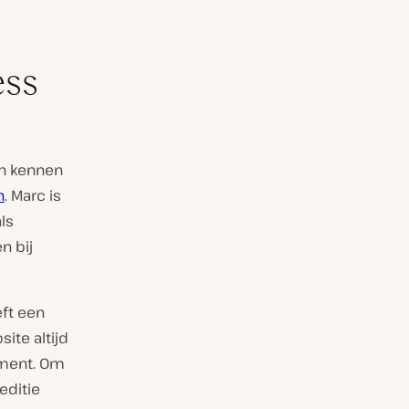
ess
en kennen
n
. Marc is
ls
n bij
ft een
ite altijd
ment. Om
editie