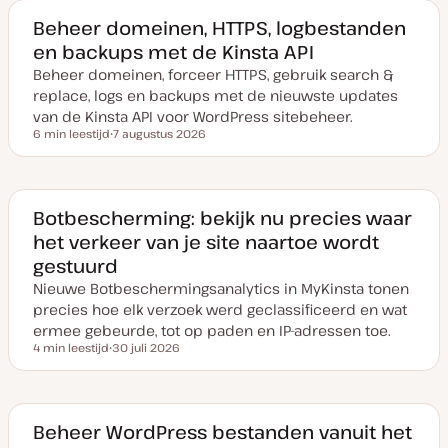
Beheer domeinen, HTTPS, logbestanden
en backups met de Kinsta API
Beheer domeinen, forceer HTTPS, gebruik search &
replace, logs en backups met de nieuwste updates
van de Kinsta API voor WordPress sitebeheer.
6 min leestijd
7 augustus 2026
Leestijd
D
a
t
u
m
v
Botbescherming: bekijk nu precies waar
a
het verkeer van je site naartoe wordt
n
u
gestuurd
p
d
Nieuwe Botbeschermingsanalytics in MyKinsta tonen
a
t
precies hoe elk verzoek werd geclassificeerd en wat
e
ermee gebeurde, tot op paden en IP-adressen toe.
4 min leestijd
30 juli 2026
Leestijd
D
a
t
u
m
v
Beheer WordPress bestanden vanuit het
a