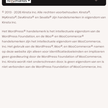
Selecteer
op
op
op
op
op
taal
GitHub
X
YouTube
Facebook
Linkedin
© 2013 - 2026 Kinsta Inc. Alle rechten voorbehouden.
Kinsta®,
MyKinsta®, DevKinsta® en Sevalla® zijn handelsmerken in eigendom van
Kinsta Inc.
Het WordPress® handelsmerk is het intellectuele eigendom van de
WordPress Foundation, en de Woo® en WooCommerce®
handelsmerken zijn het intellectuele eigendom van WooCommerce,
Inc. Het gebruik van de WordPress®, Woo®, en WooCommerce® namen
op deze website zijn alleen voor identificatiedoeleinden en impliceren
geen goedkeuring door de WordPress Foundation of WooCommerce,
Inc. Kinsta wordt niet onderschreven door, is geen eigendom van en is
niet verbonden aan de WordPress Foundation of WooCommerce, Inc.