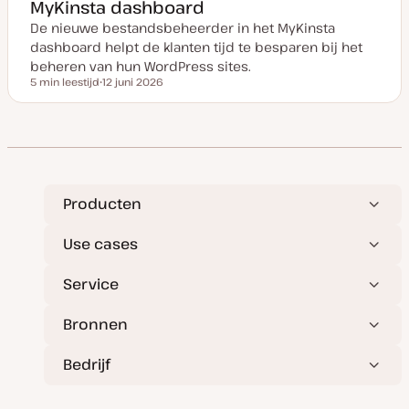
MyKinsta dashboard
n
u
De nieuwe bestandsbeheerder in het MyKinsta
p
d
dashboard helpt de klanten tijd te besparen bij het
a
t
beheren van hun WordPress sites.
e
5 min leestijd
12 juni 2026
Leestijd
D
a
t
u
m
v
a
n
u
p
Producten
d
a
t
Use cases
e
Service
Bronnen
Bedrijf