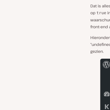
Dat is al
op
i
true
waarschuw
front-end
Hieronder 
“undefined
gezien.