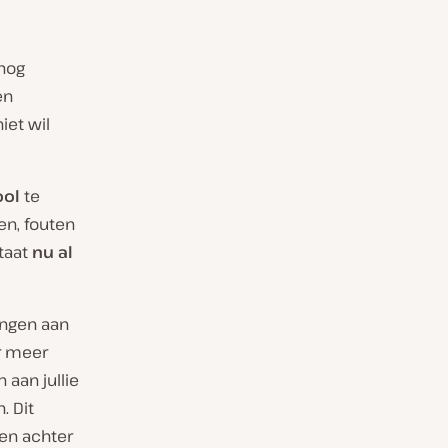
nog
en
iet wil
ool
te
en, fouten
staat
nu al
ingen aan
r meer
 aan jullie
. Dit
en achter