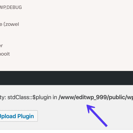
 WP_DEBUG
e (zowel
er
nooit