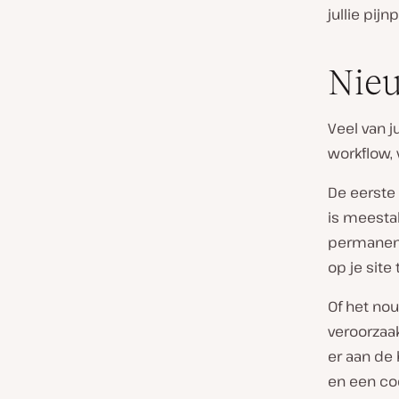
jullie pij
Nie
Veel van j
workflow, 
De eerste
is meesta
permanent
op je site 
Of het no
veroorzaa
er aan de 
en een co