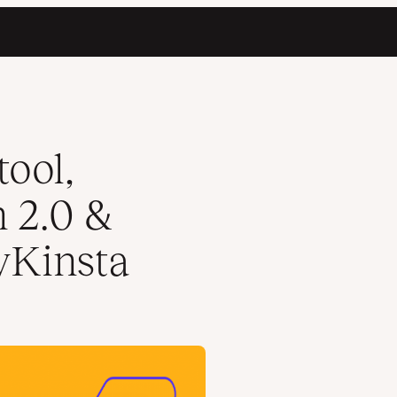
n aan MyKinsta
ool,
 2.0 &
yKinsta