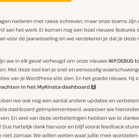
agen naderen met rasse schreven, maar onze teams zijn 
rd aan het werk. Er komen nog een boel nieuwe features 
n voor de jaarwisseling en we verzekeren je dat je deze n
ijn we in elk geval verheugd om onze nieuwe
WP_DEBUG t
en. Met deze tool kan je snel en eenvoudig waarschuwing
aties van je WordPress-site zien. En het goede nieuws, hij 
wachten in het MyKinsta-dashboard
.
🙌
bben we ook nog een aantal andere updates en verbeter
sta-dashboard geïmplementeerd, waarover we hieronde
jven. En veel van deze verbeteringen hebben we te danken
 Dus hartelijk dank hiervoor en blijf vooral feedback sturen
 niet zomaar. We willen weten waar jullie mee worstelen 