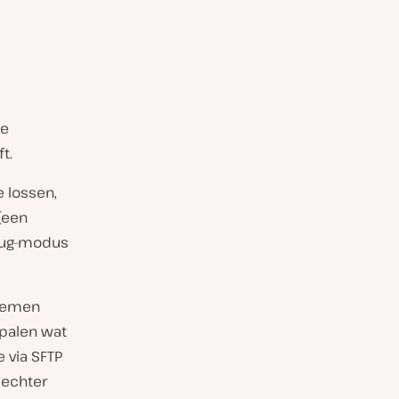
se
t.
 lossen,
 (een
ebug-modus
blemen
palen wat
 via SFTP
 echter