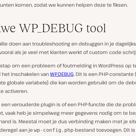
npunten komen, zodat we kunnen helpen deze te fiksen.
uwe WP_DEBUG tool
ullie doen aan troubleshooting en debuggen in je dagelijk
vooral als je veel met klanten werkt of custom code schrijf
 stap om een probleem of foutmelding in WordPress op te
l het inschakelen van
WP_DEBUG
. Dit is een PHP-constante
e globale variabele) die kan worden gebruikt om de d
te activeren.
u een verouderde plugin is of een PHP-functie die de pro
kt, vaak heb je simpelweg meer gegevens nodig om te be
hand is. Meestal moet je dus verbinding maken met je site
deregel aan je
-bestand toevoegen. Dit is
wp-config.php