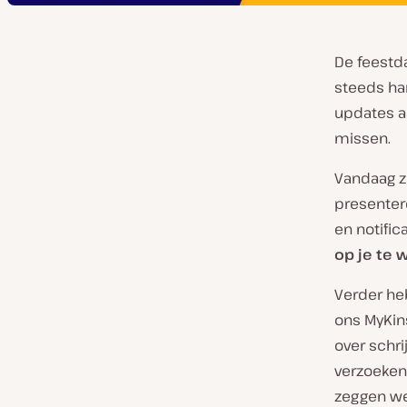
De feestd
steeds ha
updates aa
missen.
Vandaag z
presenter
en notific
op je te 
Verder he
ons MyKin
over schri
verzoeken!
zeggen we