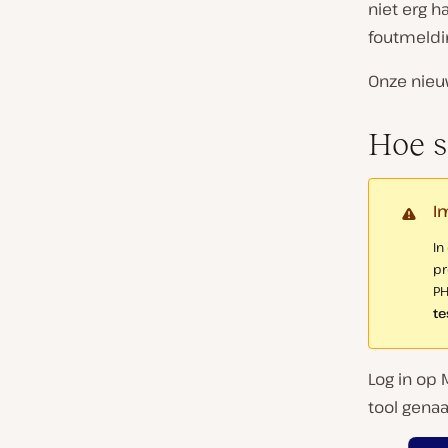
niet erg h
foutmeldi
Onze nieu
Hoe s
I
In
pr
PH
te
Log in op 
tool genaa