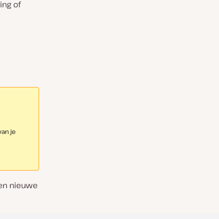
ing of
an je
 een nieuwe