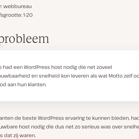
r: webbureau
fsgrootte: 1-20
V
i
probleem
d
e
o
a
f
s
o had een WordPress host nodig die net zoveel
p
ouwbaarheid en snelheid kon leveren als wat Motto zelf o
e
l
od aan hun klanten.
e
n
anten de beste WordPress ervaring te kunnen bieden, ha
uwbare host nodig die dus net zo serieus was over snelh
s dat zij waren.