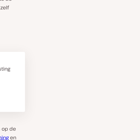
zelf
sting
a op de
hing
en