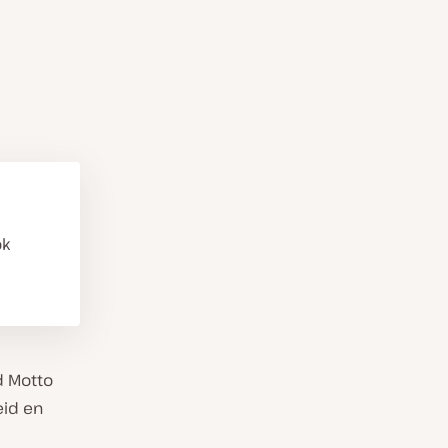
ok
d Motto
eid en