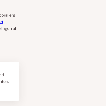
ooral erg
rt
lingen af
had
nten,