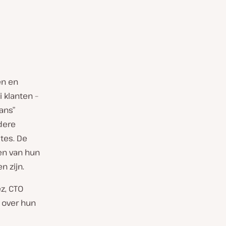
en en
 klanten –
ans”
dere
tes. De
en van hun
 zijn.
z, CTO
 over hun