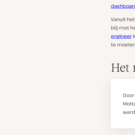
dashboard
Vanuit het
blij met h
engineer
k
te moeten
Het 
Door
Mott
werd