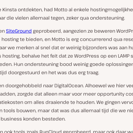
e Kinsta ontdekten, had Motto al enkele hostingmogelijkh
ar die vielen allemaal tegen, zeker qua ondersteuning.
en
SiteGround
geprobeerd, aangezien ze beweren WordP
 hosting te bieden, en Motto is erg concurrerend qua rese
aar we merken al snel dat er weinig bijzonders was aan h
 hosting, behalve het feit dat ze WordPress op een LAMP 
eden. Hun ondersteuning bood weinig goede oplossinge
ijd doorgestuurd en het was dus erg traag.
oen doorgehobbeld naar DigitalOcean. Alhoewel we hier ve
hadden, zorgde dat alleen maar voor meer opportunity co
atiekosten om alles draaiende te houden. We gingen verv
n tools bouwen, maar dat was dus allemaal tijd die we ni
 business konden besteden.
 ook tools zoals RunCloud geprobeerd, maar ook daar w