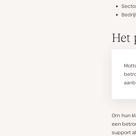
Secto
Bedrij
Het 
Mott
betr
aanb
Om hun kl
een betro
support al