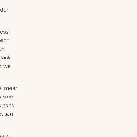
eden
ress
ller
un
stack
n, we
el meer
sts en
olgens
et aan
as de