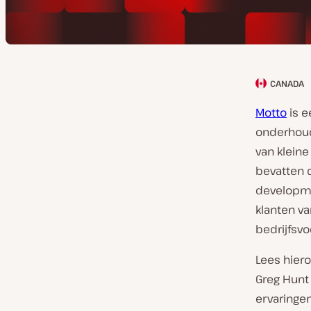
CANADA
L
a
Motto
is e
n
onderhoud
d
van kleine
v
bevatten 
a
developme
n
klanten v
k
bedrijfsvo
l
Lees hiero
a
Greg Hunt
n
ervaringen
t