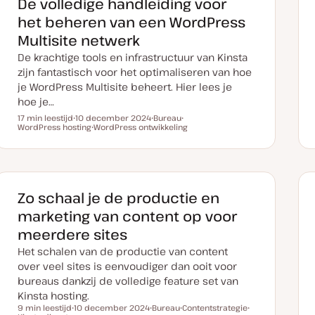
De volledige handleiding voor
n
r
r
u
p
p
het beheren van een WordPress
p
d
Multisite netwerk
a
t
De krachtige tools en infrastructuur van Kinsta
e
zijn fantastisch voor het optimaliseren van hoe
je WordPress Multisite beheert. Hier lees je
hoe je…
17 min leestijd
10 december 2024
Bureau
Leestijd
WordPress hosting
D
WordPress ontwikkeling
O
O
a
O
n
n
t
n
d
d
u
d
e
e
m
e
r
r
v
r
w
w
a
w
e
e
n
e
r
r
Zo schaal je de productie en
u
r
p
p
p
p
marketing van content op voor
d
a
meerdere sites
t
e
Het schalen van de productie van content
over veel sites is eenvoudiger dan ooit voor
bureaus dankzij de volledige feature set van
Kinsta hosting.
9 min leestijd
10 december 2024
Bureau
Contentstrategie