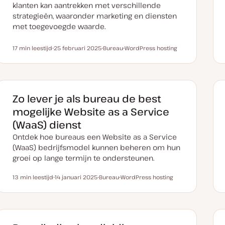
klanten kan aantrekken met verschillende
strategieën, waaronder marketing en diensten
met toegevoegde waarde.
17 min leestijd
25 februari 2025
Bureau
WordPress hosting
Leestijd
D
O
O
a
n
n
t
d
d
u
e
e
m
r
r
v
w
w
a
e
e
Zo lever je als bureau de best
n
r
r
u
p
p
mogelijke Website as a Service
p
d
(WaaS) dienst
a
t
Ontdek hoe bureaus een Website as a Service
e
(WaaS) bedrijfsmodel kunnen beheren om hun
groei op lange termijn te ondersteunen.
13 min leestijd
14 januari 2025
Bureau
WordPress hosting
Leestijd
D
O
O
a
n
n
t
d
d
u
e
e
m
r
r
v
w
w
a
e
e