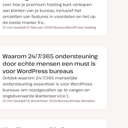
Leer hoe je premium hosting kunt verkopen
aan klanten van je bureau, inclusief het
omzetten van features in voordelen en het op
de beste manier fra…
12 min leestijd
13 februari 2025
Bureau
WordPress hosting
Leestijd
D
O
O
a
n
n
t
d
d
u
e
e
m
r
r
v
w
w
a
e
e
Waarom 24/7/365 ondersteuning
n
r
r
u
p
p
door echte mensen een must is
p
d
voor WordPress bureaus
a
t
Ontdek waarom 24/7/365 menselijke
e
ondersteuning essentieel is voor WordPress
bureaus om noodgevallen op te vangen en
ongeëvenaarde klantenservice t…
15 min leestijd
13 december 2024
Bureau
Kinsta diensten
Leestijd
D
O
O
a
n
n
t
d
d
u
e
e
m
r
r
v
w
w
a
e
e