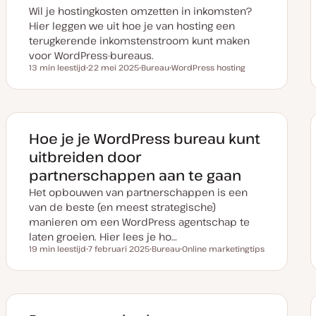
Wil je hostingkosten omzetten in inkomsten?
Hier leggen we uit hoe je van hosting een
terugkerende inkomstenstroom kunt maken
voor WordPress-bureaus.
13 min leestijd
22 mei 2025
Bureau
WordPress hosting
Leestijd
D
O
O
a
n
n
t
d
d
u
e
e
m
r
r
v
w
w
a
e
e
Hoe je je WordPress bureau kunt
n
r
r
u
p
p
uitbreiden door
p
d
partnerschappen aan te gaan
a
t
Het opbouwen van partnerschappen is een
e
van de beste (en meest strategische)
manieren om een WordPress agentschap te
laten groeien. Hier lees je ho…
19 min leestijd
7 februari 2025
Bureau
Online marketingtips
Leestijd
D
O
O
a
n
n
t
d
d
u
e
e
m
r
r
v
w
w
a
e
e