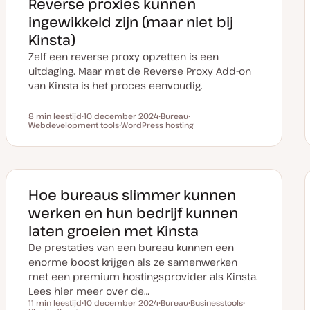
Reverse proxies kunnen
n
r
r
u
p
p
ingewikkeld zijn (maar niet bij
p
d
Kinsta)
a
t
Zelf een reverse proxy opzetten is een
e
uitdaging. Maar met de Reverse Proxy Add-on
van Kinsta is het proces eenvoudig.
8 min leestijd
10 december 2024
Bureau
Leestijd
Webdevelopment tools
D
WordPress hosting
O
O
a
O
n
n
t
n
d
d
u
d
e
e
m
e
r
r
v
r
w
w
a
w
e
e
n
e
r
r
Hoe bureaus slimmer kunnen
u
r
p
p
p
p
werken en hun bedrijf kunnen
d
a
laten groeien met Kinsta
t
e
De prestaties van een bureau kunnen een
enorme boost krijgen als ze samenwerken
met een premium hostingsprovider als Kinsta.
Lees hier meer over de…
11 min leestijd
10 december 2024
Bureau
Businesstools