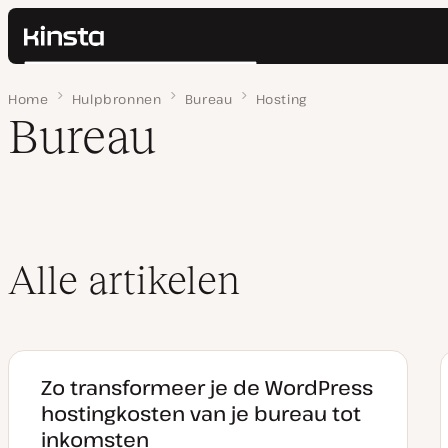
Kinsta®
Zoeken
Platform
Home
Pagina 3
Hulpbronnen
Bureau
Hosting
Oplossingen
Inloggen
Bureau
Prijzen
Bronnen
Contact
Alle artikelen
Zo transformeer je de WordPress
hostingkosten van je bureau tot
inkomsten