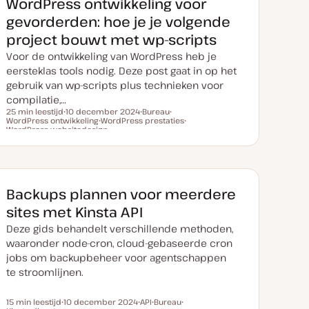
WordPress ontwikkeling voor
n
r
r
u
p
p
gevorderden: hoe je je volgende
p
d
project bouwt met wp-scripts
a
t
Voor de ontwikkeling van WordPress heb je
e
eersteklas tools nodig. Deze post gaat in op het
gebruik van wp-scripts plus technieken voor
compilatie,…
25 min leestijd
10 december 2024
Bureau
WordPress ontwikkeling
D
WordPress prestaties
O
O
Leestijd
WordPress websitedesign
a
O
n
n
O
t
n
d
d
n
u
d
e
e
d
m
e
r
r
e
v
r
w
w
r
a
w
e
e
w
n
e
r
r
e
Backups plannen voor meerdere
u
r
p
p
r
p
p
p
sites met Kinsta API
d
a
Deze gids behandelt verschillende methoden,
t
e
waaronder node-cron, cloud-gebaseerde cron
jobs om backupbeheer voor agentschappen
te stroomlijnen.
15 min leestijd
10 december 2024
API
Bureau