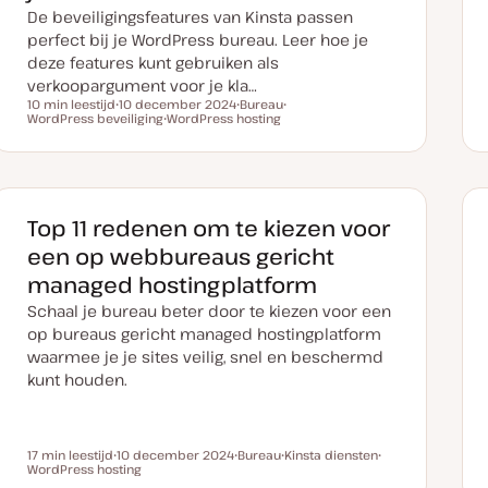
De beveiligingsfeatures van Kinsta passen
perfect bij je WordPress bureau. Leer hoe je
deze features kunt gebruiken als
verkoopargument voor je kla…
10 min leestijd
10 december 2024
Bureau
Leestijd
WordPress beveiliging
D
WordPress hosting
O
O
a
O
n
n
t
n
d
d
u
d
e
e
m
e
r
r
v
r
w
w
a
w
e
e
n
e
r
r
Top 11 redenen om te kiezen voor
u
r
p
p
p
p
een op webbureaus gericht
d
a
managed hostingplatform
t
e
Schaal je bureau beter door te kiezen voor een
op bureaus gericht managed hostingplatform
waarmee je je sites veilig, snel en beschermd
kunt houden.
17 min leestijd
10 december 2024
Bureau
Kinsta diensten
Leestijd
WordPress hosting
D
O
O
O
a
n
n
n