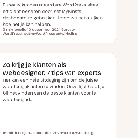
Bureaus kunnen meerdere WordPress sites
efficiënt beheren door het MyKinsta
dashboard te gebruiken. Laten we eens kijken
hoe het je kan helpen.
9 min leestijd
10 december 2024
Bureau
Leestijd
WordPress hosting
D
WordPress ontwikkeling
O
O
a
O
n
n
t
n
d
d
u
d
e
e
m
e
r
r
v
r
w
w
a
w
e
e
n
e
r
r
Zo krijg je klanten als
u
r
p
p
p
p
webdesigner: 7 tips van experts
d
a
Het kan een hele uitdaging zijn om de juiste
t
e
webdesignklanten te vinden. Onze lijst helpt je
bij het vinden van de beste klanten voor je
webdesignd…
16 min leestijd
10 december 2024
Bureau
Webdesign
Leestijd
D
O
O