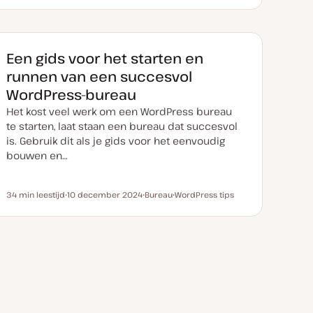
a
n
n
t
d
d
u
e
e
m
r
r
v
w
w
a
e
e
Een gids voor het starten en
n
r
r
u
p
p
runnen van een succesvol
p
d
WordPress-bureau
a
t
Het kost veel werk om een WordPress bureau
e
te starten, laat staan een bureau dat succesvol
is. Gebruik dit als je gids voor het eenvoudig
bouwen en…
34 min leestijd
10 december 2024
Bureau
WordPress tips
Leestijd
D
O
O
a
n
n
t
d
d
u
e
e
m
r
r
v
w
w
a
e
e
n
r
r
u
p
p
p
d
a
t