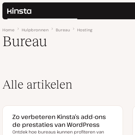
Kinsta®
Zoeken
Platform
Home
Pagina 4
Hulpbronnen
Bureau
Hosting
Oplossingen
Inloggen
Bureau
Prijzen
Bronnen
Contact
Alle artikelen
Zo verbeteren Kinsta’s add-ons
de prestaties van WordPress
Ontdek hoe bureaus kunnen profiteren van