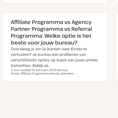
t
d
d
u
e
e
m
r
r
v
w
w
a
e
e
n
r
r
Affiliate Programma vs Agency
u
p
p
p
Partner Programma vs Referral
d
a
Programma: Welke optie is het
t
e
beste voor jouw bureau?
Overweeg je om je klanten naar Kinsta te
verhuizen? Je bureau kan profiteren van
verschillende opties op basis van jouw unieke
behoeften. Bekijk ze…
3 min leestijd
10 februari 2026
Bureau
Leestijd
Kinsta Affiliate Programma
D
Kinsta diensten
O
O
a
O
n
n
t
n
d
d
u
d
e
e
m
e
r
r
v
r
w
w
a
w
e
e
Berichten
n
e
r
r
u
r
p
p
p
p
paginering
d
a
t
e