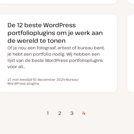
t
d
d
d
u
e
e
e
m
r
r
r
v
w
w
w
a
e
e
e
n
r
r
r
De 12 beste WordPress
u
p
p
p
p
portfolioplugins om je werk aan
d
a
de wereld te tonen
t
e
Of je nou een fotograaf, artiest of bureau bent,
je hebt een portfolio nodig. Wij hebben een
lijst van de beste WordPress portfolioplugins
voor all…
27 min leestijd
10 december 2024
Bureau
Leestijd
WordPress plugins
D
O
O
a
n
n
t
d
d
u
e
e
m
r
r
v
w
w
a
e
e
Vorige
n
r
r
1
2
3
4
u
p
p
pagina
p
d
a
t
e