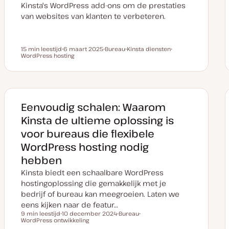
Kinsta's WordPress add-ons om de prestaties
van websites van klanten te verbeteren.
15 min leestijd
6 maart 2025
Bureau
Kinsta diensten
Leestijd
WordPress hosting
D
O
O
O
a
n
n
n
t
d
d
d
u
e
e
e
m
r
r
r
v
w
w
w
a
e
e
e
n
r
r
r
Eenvoudig schalen: Waarom
u
p
p
p
p
Kinsta de ultieme oplossing is
d
a
voor bureaus die flexibele
t
e
WordPress hosting nodig
hebben
Kinsta biedt een schaalbare WordPress
hostingoplossing die gemakkelijk met je
bedrijf of bureau kan meegroeien. Laten we
eens kijken naar de featur…
9 min leestijd
10 december 2024
Bureau
Leestijd
WordPress ontwikkeling
D
O
O
a
n
n