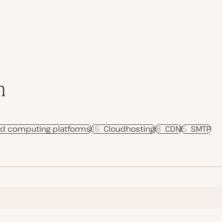
n
ud computing platforms
15
Cloudhosting
8
CDN
5
SMTP