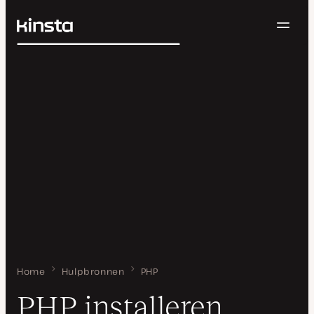
Navig
Kinsta®
Zoeken
Platform
Oplossingen
Inloggen
Probeer gratis
Prijzen
Bronnen
Contact
Home
PHP installeren
Hulpbronnen
PHP
PHP installeren