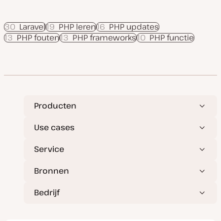
30
Laravel
19
PHP leren
16
PHP updates
13
PHP fouten
13
PHP frameworks
10
PHP functie
Producten
Use cases
Service
Bronnen
Bedrijf