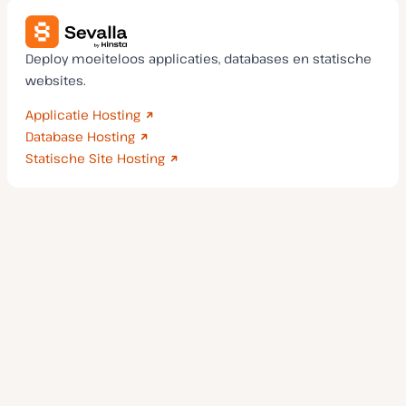
Deploy moeiteloos applicaties, databases en statische
websites.
Applicatie Hosting
Database Hosting
Statische Site Hosting
Wij nemen veiligheid en privacy serieus.
Trust Center
Privacybeleid
Jouw privacykeuzes
SOC 2
ISO
Type II
27001
GDPR
CCPA
Kinsta
Kinsta
Kinsta
Kinsta
Kinsta
Selecteer