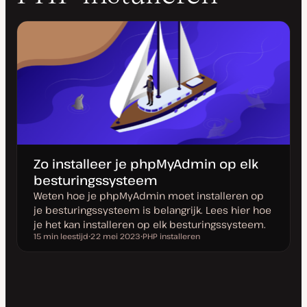
Zo installeer je phpMyAdmin op elk
besturingssysteem
Weten hoe je phpMyAdmin moet installeren op
je besturingssysteem is belangrijk. Lees hier hoe
je het kan installeren op elk besturingssysteem.
15 min leestijd
22 mei 2023
PHP installeren
Leestijd
D
O
a
n
t
d
u
e
m
r
v
w
a
e