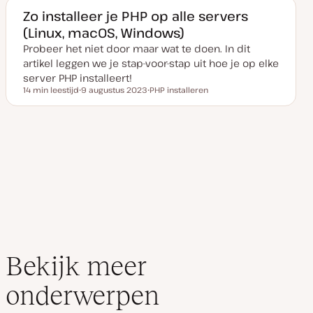
Zo installeer je PHP op alle servers
(Linux, macOS, Windows)
Probeer het niet door maar wat te doen. In dit
artikel leggen we je stap-voor-stap uit hoe je op elke
server PHP installeert!
14 min leestijd
9 augustus 2023
PHP installeren
Leestijd
D
O
a
n
t
d
u
e
m
r
v
w
a
e
n
r
u
p
p
d
a
t
e
Bekijk meer
onderwerpen