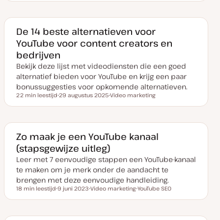
a
n
t
d
u
e
m
r
v
w
De 14 beste alternatieven voor
a
e
YouTube voor content creators en
n
r
u
p
bedrijven
p
d
Bekijk deze lijst met videodiensten die een goed
a
t
alternatief bieden voor YouTube en krijg een paar
e
bonussuggesties voor opkomende alternatieven.
22 min leestijd
29 augustus 2025
Video marketing
Leestijd
D
O
a
n
t
d
u
e
m
r
v
w
Zo maak je een YouTube kanaal
a
e
(stapsgewijze uitleg)
n
r
u
p
Leer met 7 eenvoudige stappen een YouTube-kanaal
p
d
te maken om je merk onder de aandacht te
a
t
brengen met deze eenvoudige handleiding.
e
18 min leestijd
9 juni 2023
Video marketing
YouTube SEO
Leestijd
D
O
O
a
n
n
t
d
d
u
e
e