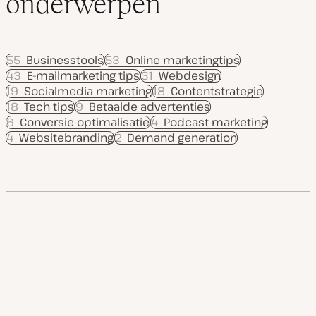
onderwerpen
55
Businesstools
53
Online marketingtips
43
E-mailmarketing tips
31
Webdesign
19
Socialmedia marketing
18
Contentstrategie
18
Tech tips
9
Betaalde advertenties
6
Conversie optimalisatie
4
Podcast marketing
4
Websitebranding
2
Demand generation
Producten
Use cases
Service