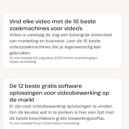
Vind elke video met de 16 beste
zoekmachines voor video’s
Video is vandaag de dag een belangrijk onderdeel
van marketing en business. Leer de 16 beste
videozoekmachines die je tegenwoordig kan
gebruiken.
15 min leestijd
29 augustus 2025
Online marketingtips
Leestijd
Video marketing
D
O
O
a
n
n
t
d
d
u
e
e
m
r
r
v
w
w
a
e
e
De 12 beste gratis software
n
r
r
oplossingen voor videobewerking op
u
p
p
p
de markt
d
a
Er zijn veel videobewerking oplossingen te vinden.
t
e
Om de keuzes wat in te perken, is hier een lijst met
de beste beschikbare gratis bewerkingssoftw…
15 min leestijd
9 juni 2023
Video marketing
Leestijd
D
O