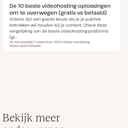
m
r
r
v
w
w
De 10 beste videohosting-oplossingen
a
e
e
om te overwegen (gratis vs betaald)
n
r
r
u
p
p
Video's zijn een goede keuze als je je publiek
p
d
betrokken wil houden bij je content. Check deze
a
t
vergelijking van de beste videohosting-platforms
e
(gr…
19 min leestijd
7 november 2023
Video marketing
Leestijd
Video-optimalisatie
D
O
O
a
n
n
t
d
d
u
e
e
m
r
r
v
w
w
a
e
e
n
r
r
u
p
p
p
d
a
t
e
Bekijk meer