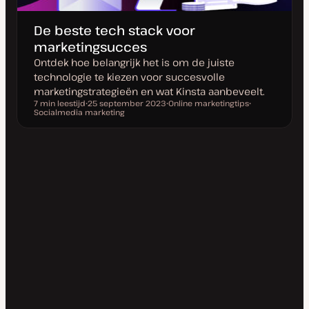
De beste tech stack voor
marketingsucces
Ontdek hoe belangrijk het is om de juiste
technologie te kiezen voor succesvolle
marketingstrategieën en wat Kinsta aanbeveelt.
7 min leestijd
25 september 2023
Online marketingtips
Leestijd
Socialmedia marketing
D
O
O
a
n
n
t
d
d
u
e
e
m
r
r
v
w
w
a
e
e
n
r
r
u
p
p
p
d
a
t
e