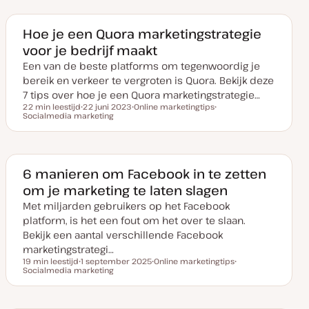
u
e
e
m
r
r
v
w
w
a
e
e
Hoe je een Quora marketingstrategie
n
r
r
voor je bedrijf maakt
u
p
p
p
Een van de beste platforms om tegenwoordig je
d
a
bereik en verkeer te vergroten is Quora. Bekijk deze
t
e
7 tips over hoe je een Quora marketingstrategie…
22 min leestijd
22 juni 2023
Online marketingtips
Leestijd
Socialmedia marketing
D
O
O
a
n
n
t
d
d
u
e
e
m
r
r
v
w
w
a
e
e
6 manieren om Facebook in te zetten
n
r
r
om je marketing te laten slagen
u
p
p
p
Met miljarden gebruikers op het Facebook
d
a
platform, is het een fout om het over te slaan.
t
e
Bekijk een aantal verschillende Facebook
marketingstrategi…
19 min leestijd
1 september 2025
Online marketingtips
Leestijd
Socialmedia marketing
D
O
O
a
n
n
t
d
d
u
e
e
m
r
r