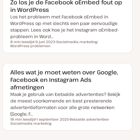
a
e
e
Zo los je de Facebook oEmbed fout op
n
r
r
in WordPress
u
p
p
p
Los het probleem met Facebook oEmbed in
d
a
WordPress op met slechts een paar eenvoudige
t
e
stappen. Lees ook hoe je het Instagram oEmbed-
probleem in Word…
8 min leestijd
9 juni 2023
Socialmedia marketing
Leestijd
WordPress problemen
D
O
O
a
n
n
t
d
d
u
e
e
m
r
r
v
w
w
a
e
e
Alles wat je moet weten over Google,
n
r
r
Facebook en Instagram Ads
u
p
p
p
afmetingen
d
a
Maak je gebruik van betaalde advertenties? Bekijk
t
e
de meest voorkomende en best presterende
advertentieformaten voor alle grote netwerken
(Google, F…
18 min leestijd
1 september 2025
Betaalde advertenties
Leestijd
Socialmedia marketing
D
O
O
a
n
n
t
d
d
u
e
e
m
r
r