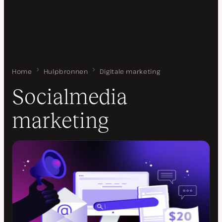
Home
Socialmedia marketing
Hulpbronnen
Digitale marketing
Socialmedia
marketing