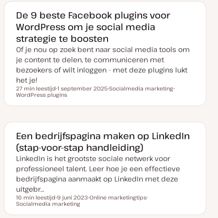
v
w
w
a
e
e
De 9 beste Facebook plugins voor
n
r
r
WordPress om je social media
u
p
p
p
strategie te boosten
d
a
Of je nou op zoek bent naar social media tools om
t
e
je content te delen, te communiceren met
bezoekers of wilt inloggen - met deze plugins lukt
het je!
27 min leestijd
1 september 2025
Socialmedia marketing
Leestijd
WordPress plugins
D
O
O
a
n
n
t
d
d
u
e
e
m
r
r
v
w
w
a
e
e
Een bedrijfspagina maken op LinkedIn
n
r
r
(stap-voor-stap handleiding)
u
p
p
p
LinkedIn is het grootste sociale netwerk voor
d
a
professioneel talent. Leer hoe je een effectieve
t
e
bedrijfspagina aanmaakt op LinkedIn met deze
uitgebr…
16 min leestijd
9 juni 2023
Online marketingtips
Leestijd
Socialmedia marketing
D
O
O
a
n
n
t
d
d