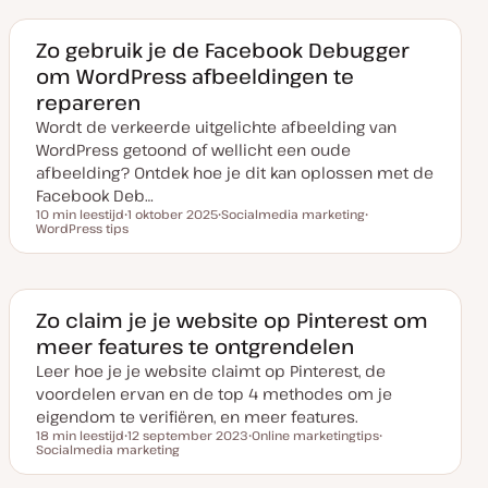
Zo gebruik je de Facebook Debugger
om WordPress afbeeldingen te
repareren
Wordt de verkeerde uitgelichte afbeelding van
WordPress getoond of wellicht een oude
afbeelding? Ontdek hoe je dit kan oplossen met de
Facebook Deb…
10 min leestijd
1 oktober 2025
Socialmedia marketing
Leestijd
WordPress tips
D
O
O
a
n
n
t
d
d
u
e
e
m
r
r
v
w
w
a
e
e
Zo claim je je website op Pinterest om
n
r
r
meer features te ontgrendelen
u
p
p
p
Leer hoe je je website claimt op Pinterest, de
d
a
voordelen ervan en de top 4 methodes om je
t
e
eigendom te verifiëren, en meer features.
18 min leestijd
12 september 2023
Online marketingtips
Leestijd
Socialmedia marketing
D
O
O
a
n
n
t
d
d