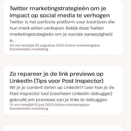
v
w
w
a
e
e
Twitter marketingstrategieën om je
n
r
r
impact op social media te verhogen
u
p
p
p
Twitter is het perfecte platform voor bedrijven die
d
a
hun merk willen verkopen. Bekijk deze Twitter
t
e
marketingstrategieën om je sociale aanwezigheid
e…
25 min leestijd
29 augustus 2025
Online marketingtips
Leestijd
Socialmedia marketing
D
O
O
a
n
n
t
d
d
u
e
e
m
r
r
v
w
w
a
e
e
Zo repareer je de link previews op
n
r
r
LinkedIn (Tips voor Post Inspector)
u
p
p
p
Wil je je content delen op LinkedIn? Leer hoe je de
d
a
Post Inspector tool (voorheen LinkedIn debugger)
t
e
gebruikt om previews van je links te debuggen
13 min leestijd
15 juni 2023
Online marketingtips
Leestijd
Socialmedia marketing
D
O
O
a
n
n
t
d
d
u
e
e
m
r
r
v
w
w