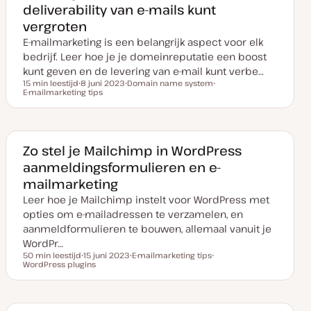
deliverability van e-mails kunt
p
d
vergroten
a
t
E-mailmarketing is een belangrijk aspect voor elk
e
bedrijf. Leer hoe je je domeinreputatie een boost
kunt geven en de levering van e-mail kunt verbe…
15 min leestijd
8 juni 2023
Domain name system
Leestijd
E-mailmarketing tips
D
O
O
a
n
n
t
d
d
u
e
e
m
r
r
v
w
w
a
e
e
Zo stel je Mailchimp in WordPress
n
r
r
aanmeldingsformulieren en e-
u
p
p
p
mailmarketing
d
a
Leer hoe je Mailchimp instelt voor WordPress met
t
e
opties om e-mailadressen te verzamelen, en
aanmeldformulieren te bouwen, allemaal vanuit je
WordPr…
50 min leestijd
15 juni 2023
E-mailmarketing tips
Leestijd
WordPress plugins
D
O
O
a
n
n
t
d
d
u
e
e
m
r
r
v
w
w