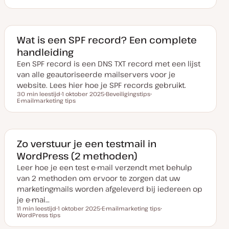
D
O
a
n
t
d
u
e
m
r
v
w
Wat is een SPF record? Een complete
a
e
handleiding
n
r
u
p
Een SPF record is een DNS TXT record met een lijst
p
d
van alle geautoriseerde mailservers voor je
a
t
website. Lees hier hoe je SPF records gebruikt.
e
30 min leestijd
1 oktober 2025
Beveiligingstips
Leestijd
E-mailmarketing tips
D
O
O
a
n
n
t
d
d
u
e
e
m
r
r
v
w
w
a
e
e
Zo verstuur je een testmail in
n
r
r
WordPress (2 methoden)
u
p
p
p
Leer hoe je een test e-mail verzendt met behulp
d
a
van 2 methoden om ervoor te zorgen dat uw
t
e
marketingmails worden afgeleverd bij iedereen op
je e-mai…
11 min leestijd
1 oktober 2025
E-mailmarketing tips
Leestijd
WordPress tips
D
O
O
a
n
n
t
d
d