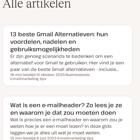
Alle artikelen
13 beste Gmail Alternatieven: hun
voordelen, nadelen en
gebruiksmogelijkheden
Er zijn genoeg scenario's te bedenken om een
alternatief voor Gmail te gebruiken. Hier vind je een
paar van de beste Gmail alternatieven - inclusie…
18 min leestijd
15 oktober 2025
Businesstools
Leestijd
E-mailmarketing tips
D
O
O
a
n
n
t
d
d
u
e
e
m
r
r
v
w
w
a
e
e
Wat is een e-mailheader? Zo lees je ze
n
r
r
en waarom je dat zou moeten doen
u
p
p
p
Wat is precies een e-mailheader en waarom zou je
d
a
weten hoe je er een moet lezen? In deze gids
t
e
leggen we je alles uit wat je moet weten.
10 min leestijd
9 juni 2023
E-mailmarketing tips
Leestijd