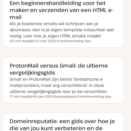
v
w
w
Een beginnershandleiding voor het
a
e
e
maken en verzenden van een HTML e-
n
r
r
u
p
p
mail
p
d
Als je boeiende emails wil schrijven aan je
a
t
abonnees, dan is je eigen template misschien wel
e
nodig. Leer hoe je eigen HTML emails maakt!
23 min leestijd
22 mei 2023
E-mailmarketing tips
Leestijd
D
O
a
n
t
d
u
e
m
r
v
w
ProtonMail versus Gmail: de ultieme
a
e
vergelijkingsgids
n
r
u
p
Gmail en ProtonMail zijn beide fantastische e-
p
d
mailproviders, maar erg verschillend. In deze
a
t
ultieme vergelijkingsgids leer je de verschillen.
e
17 min leestijd
16 juni 2023
Businesstools
E-mailmarketing tips
Leestijd
D
O
O
a
n
n
t
d
d
u
e
e
m
r
r
v
w
w
Domeinreputatie: een gids over hoe je
a
e
e
die van jou kunt verbeteren en de
n
r
r
u
p
p