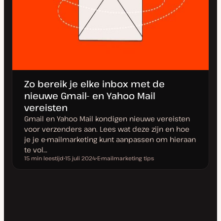
Zo bereik je elke inbox met de
nieuwe Gmail- en Yahoo Mail
vereisten
Gmail en Yahoo Mail kondigen nieuwe vereisten
voor verzenders aan. Lees wat deze zijn en hoe
je je e-mailmarketing kunt aanpassen om hieraan
te vol…
15 min leestijd
15 juli 2024
E-mailmarketing tips
Leestijd
D
O
a
n
t
d
u
e
m
r
v
w
a
e
n
r
u
p