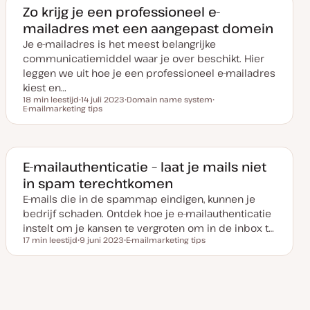
a
e
e
Zo krijg je een professioneel e-
n
r
r
mailadres met een aangepast domein
u
p
p
p
Je e-mailadres is het meest belangrijke
d
a
communicatiemiddel waar je over beschikt. Hier
t
e
leggen we uit hoe je een professioneel e-mailadres
kiest en…
18 min leestijd
14 juli 2023
Domain name system
Leestijd
E-mailmarketing tips
D
O
O
a
n
n
t
d
d
u
e
e
m
r
r
v
w
w
a
e
e
E-mailauthenticatie – laat je mails niet
n
r
r
in spam terechtkomen
u
p
p
p
E-mails die in de spammap eindigen, kunnen je
d
a
bedrijf schaden. Ontdek hoe je e-mailauthenticatie
t
e
instelt om je kansen te vergroten om in de inbox t…
17 min leestijd
9 juni 2023
E-mailmarketing tips
Leestijd
D
O
a
n
t
d
u
e
m
r
Volgende
Berichten
v
w
1
2
3
4
a
e