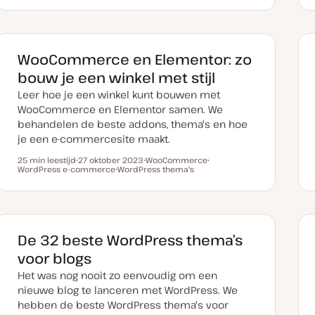
t
d
d
d
u
e
e
e
m
r
r
r
v
w
w
w
a
e
e
e
n
r
r
r
WooCommerce en Elementor: zo
u
p
p
p
p
bouw je een winkel met stijl
d
a
Leer hoe je een winkel kunt bouwen met
t
e
WooCommerce en Elementor samen. We
behandelen de beste addons, thema's en hoe
je een e-commercesite maakt.
25 min leestijd
27 oktober 2023
WooCommerce
Leestijd
WordPress e-commerce
D
WordPress thema's
O
O
a
O
n
n
t
n
d
d
u
d
e
e
m
e
r
r
v
r
w
w
a
w
e
e
n
e
r
r
De 32 beste WordPress thema’s
u
r
p
p
p
p
voor blogs
d
a
Het was nog nooit zo eenvoudig om een
t
e
nieuwe blog te lanceren met WordPress. We
hebben de beste WordPress thema's voor