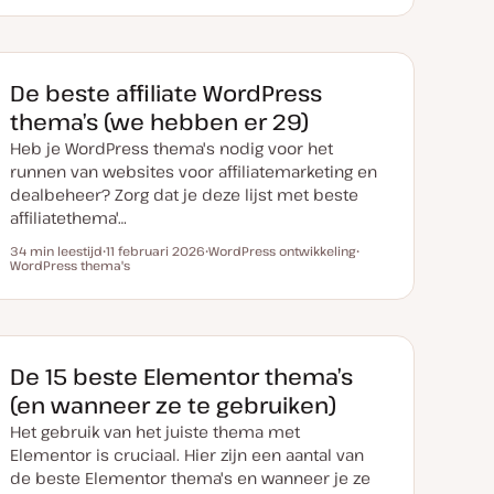
n
t
d
n
d
n
d
d
u
e
d
e
d
e
e
m
r
e
r
e
r
r
v
w
r
w
r
w
w
a
e
w
e
w
e
e
n
r
e
r
e
r
De beste affiliate WordPress
r
u
p
r
p
r
p
p
p
p
p
thema’s (we hebben er 29)
d
a
Heb je WordPress thema's nodig voor het
t
e
runnen van websites voor affiliatemarketing en
dealbeheer? Zorg dat je deze lijst met beste
affiliatethema'…
34 min leestijd
11 februari 2026
WordPress ontwikkeling
Leestijd
WordPress thema's
D
O
O
a
n
n
t
d
d
u
e
e
m
r
r
v
w
w
a
e
e
n
r
r
De 15 beste Elementor thema’s
u
p
p
p
(en wanneer ze te gebruiken)
d
a
Het gebruik van het juiste thema met
t
e
Elementor is cruciaal. Hier zijn een aantal van
de beste Elementor thema's en wanneer je ze