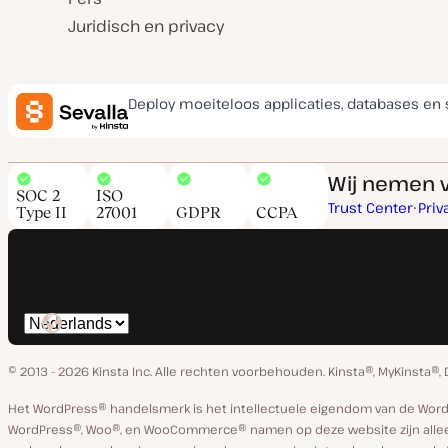
Juridisch en privacy
Deploy moeiteloos applicaties, databases en 
Wij nemen v
SOC 2
ISO
Trust Center
Priv
Type II
27001
GDPR
CCPA
Selecteer
taal
© 2013 - 2026 Kinsta Inc. Alle rechten voorbehouden.
Kinsta®, MyKinsta®,
Het WordPress® handelsmerk is het intellectuele eigendom van de Wor
WordPress®, Woo®, en WooCommerce® namen op deze website zijn alleen 