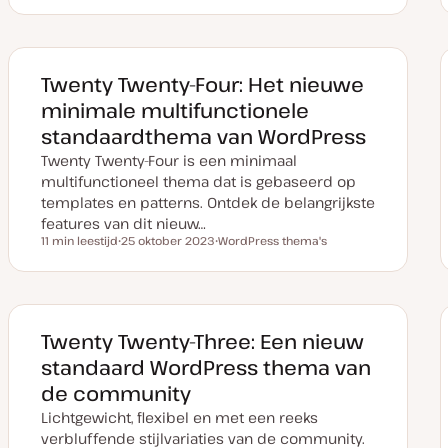
a
n
n
t
d
d
u
e
e
m
r
r
v
w
w
a
e
e
Twenty Twenty-Four: Het nieuwe
n
r
r
u
p
p
minimale multifunctionele
p
d
standaardthema van WordPress
a
t
Twenty Twenty-Four is een minimaal
e
multifunctioneel thema dat is gebaseerd op
templates en patterns. Ontdek de belangrijkste
features van dit nieuw…
11 min leestijd
25 oktober 2023
WordPress thema's
Leestijd
D
O
a
n
t
d
u
e
m
r
v
w
a
e
Twenty Twenty-Three: Een nieuw
n
r
u
p
standaard WordPress thema van
p
d
de community
a
t
Lichtgewicht, flexibel en met een reeks
e
verbluffende stijlvariaties van de community.