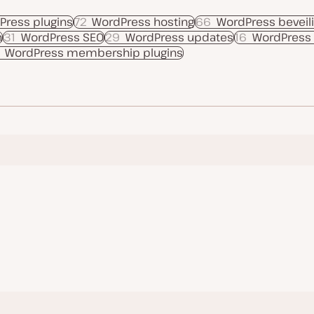
Press plugins
72
WordPress hosting
66
WordPress beveili
n
31
WordPress SEO
29
WordPress updates
16
WordPress
WordPress membership plugins