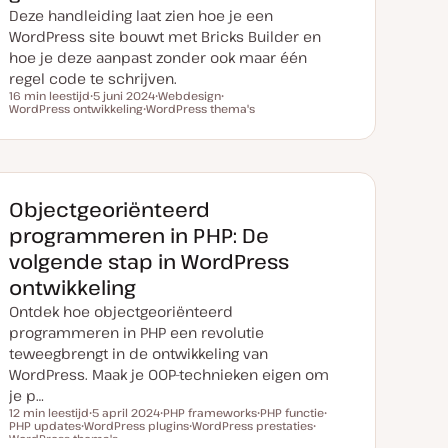
Deze handleiding laat zien hoe je een
WordPress site bouwt met Bricks Builder en
hoe je deze aanpast zonder ook maar één
regel code te schrijven.
16 min leestijd
5 juni 2024
Webdesign
Leestijd
WordPress ontwikkeling
D
WordPress thema's
O
O
a
O
n
n
t
n
d
d
u
d
e
e
m
e
r
r
v
r
w
w
a
w
e
e
n
e
r
r
Objectgeoriënteerd
u
r
p
p
p
p
programmeren in PHP: De
d
a
volgende stap in WordPress
t
e
ontwikkeling
Ontdek hoe objectgeoriënteerd
programmeren in PHP een revolutie
teweegbrengt in de ontwikkeling van
WordPress. Maak je OOP-technieken eigen om
je p…
12 min leestijd
5 april 2024
PHP frameworks
PHP functie
PHP updates
WordPress plugins
D
O
WordPress prestaties
O
O
Leestijd
WordPress thema's
O
a
n
O
n
O
n