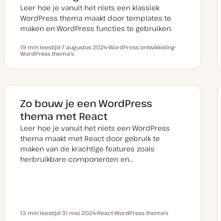
Leer hoe je vanuit het niets een klassiek
WordPress thema maakt door templates te
maken en WordPress functies te gebruiken.
19 min leestijd
7 augustus 2024
WordPress ontwikkeling
Leestijd
WordPress thema's
D
O
O
a
n
n
t
d
d
u
e
e
m
r
r
v
w
w
a
e
e
n
r
r
Zo bouw je een WordPress
u
p
p
p
thema met React
d
a
Leer hoe je vanuit het niets een WordPress
t
e
thema maakt met React door gebruik te
maken van de krachtige features zoals
herbruikbare componenten en…
13 min leestijd
31 mei 2024
React
WordPress thema's
Leestijd
D
O
O