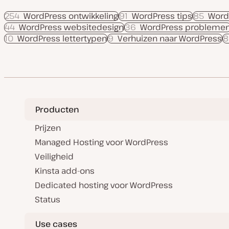
254
WordPress ontwikkeling
91
WordPress tips
85
Word
44
WordPress websitedesign
36
WordPress probleme
10
WordPress lettertypen
9
Verhuizen naar WordPress
8
Producten
Prijzen
Managed Hosting voor WordPress
Veiligheid
Kinsta add-ons
Dedicated hosting voor WordPress
Status
Use cases