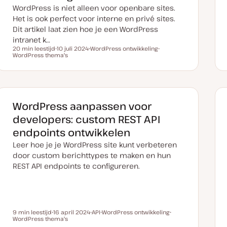
WordPress is niet alleen voor openbare sites.
Het is ook perfect voor interne en privé sites.
Dit artikel laat zien hoe je een WordPress
intranet k…
20 min leestijd
10 juli 2024
WordPress ontwikkeling
Leestijd
WordPress thema's
D
O
O
a
n
n
t
d
d
u
e
e
m
r
r
v
w
w
a
e
e
n
r
r
WordPress aanpassen voor
u
p
p
p
developers: custom REST API
d
a
endpoints ontwikkelen
t
e
Leer hoe je je WordPress site kunt verbeteren
door custom berichttypes te maken en hun
REST API endpoints te configureren.
9 min leestijd
16 april 2024
API
WordPress ontwikkeling
Leestijd
WordPress thema's
D
O
O
O
a
n
n
n