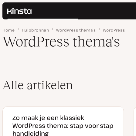
Kinsta®
Zoeken
Platform
Home
Pagina 2
Hulpbronnen
WordPress thema's
WordPress
Oplossingen
Inloggen
WordPress thema's
Prijzen
Bronnen
Contact
Alle artikelen
Zo maak je een klassiek
WordPress thema: stap-voor-stap
handleiding