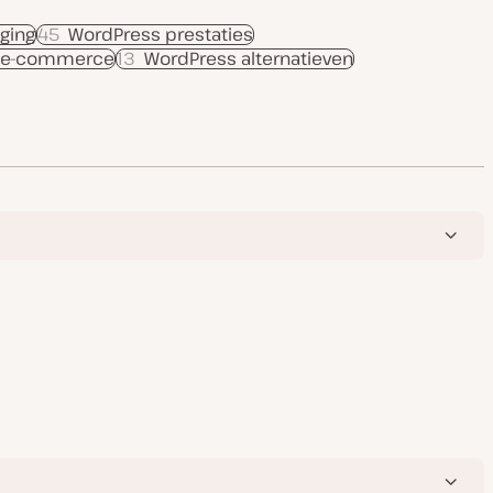
ging
45
WordPress prestaties
 e-commerce
13
WordPress alternatieven