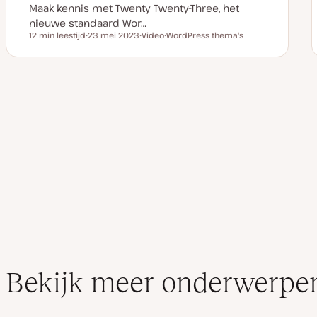
Maak kennis met Twenty Twenty-Three, het
nieuwe standaard Wor…
12 min leestijd
23 mei 2023
Video
WordPress thema's
Leestijd
D
C
O
a
o
n
t
n
d
u
t
e
m
e
r
v
n
w
Berichten
a
t
e
n
t
r
u
y
p
paginering
p
p
d
e
a
t
e
Bekijk meer onderwerpe