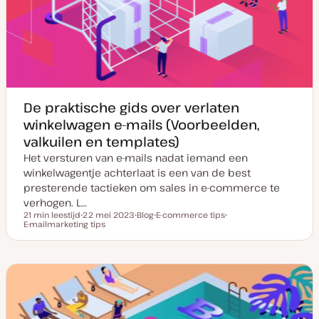
p
p
d
a
t
e
De praktische gids over verlaten
winkelwagen e-mails (Voorbeelden,
valkuilen en templates)
Het versturen van e-mails nadat iemand een
winkelwagentje achterlaat is een van de best
presterende tactieken om sales in e-commerce te
verhogen. L…
21 min leestijd
22 mei 2023
Blog
E-commerce tips
Leestijd
E-mailmarketing tips
D
P
O
O
a
o
n
n
t
s
d
d
u
t
e
e
m
t
r
r
v
y
w
w
a
p
e
e
n
e
r
r
u
p
p
p
d