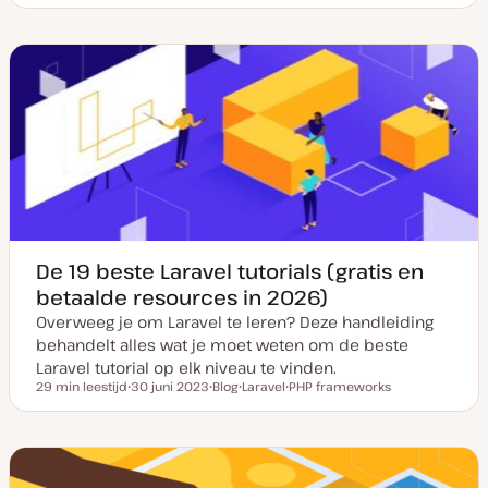
a
o
t
s
u
t
m
t
v
y
a
p
n
e
u
p
d
a
t
e
De 19 beste Laravel tutorials (gratis en
betaalde resources in 2026)
Overweeg je om Laravel te leren? Deze handleiding
behandelt alles wat je moet weten om de beste
Laravel tutorial op elk niveau te vinden.
29 min leestijd
30 juni 2023
Blog
Laravel
PHP frameworks
Leestijd
D
P
O
O
a
o
n
n
t
s
d
d
u
t
e
e
m
t
r
r
v
y
w
w
a
p
e
e