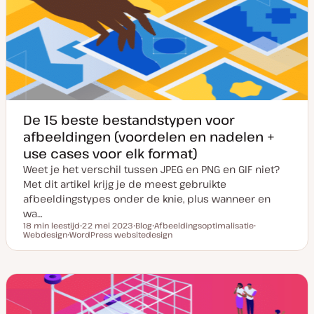
n
e
r
r
u
p
p
p
d
a
t
e
De 15 beste bestandstypen voor
afbeeldingen (voordelen en nadelen +
use cases voor elk format)
Weet je het verschil tussen JPEG en PNG en GIF niet?
Met dit artikel krijg je de meest gebruikte
afbeeldingstypes onder de knie, plus wanneer en
wa…
18 min leestijd
22 mei 2023
Blog
Afbeeldingsoptimalisatie
Leestijd
Webdesign
WordPress websitedesign
D
P
O
O
O
a
o
n
n
n
t
s
d
d
d
u
t
e
e
e
m
t
r
r
r
v
y
w
w
w
a
p
e
e
e
n
e
r
r
r
u
p
p