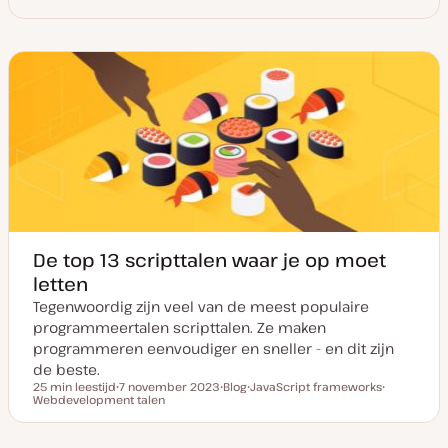
De top 13 scripttalen waar je op moet
letten
Tegenwoordig zijn veel van de meest populaire
programmeertalen scripttalen. Ze maken
programmeren eenvoudiger en sneller - en dit zijn
de beste.
25 min leestijd
7 november 2023
Blog
JavaScript frameworks
Leestijd
Webdevelopment talen
D
P
O
O
a
o
n
n
t
s
d
d
u
t
e
e