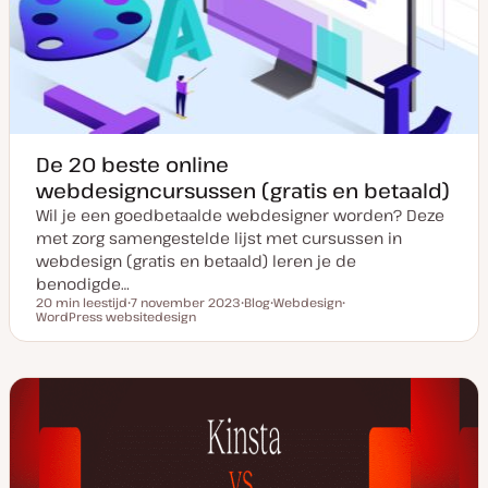
p
p
d
a
t
e
De 20 beste online
webdesigncursussen (gratis en betaald)
Wil je een goedbetaalde webdesigner worden? Deze
met zorg samengestelde lijst met cursussen in
webdesign (gratis en betaald) leren je de
benodigde…
20 min leestijd
7 november 2023
Blog
Webdesign
Leestijd
WordPress websitedesign
D
P
O
O
a
o
n
n
t
s
d
d
u
t
e
e
m
t
r
r
v
y
w
w
a
p
e
e
n
e
r
r
u
p
p
p
d
a
t