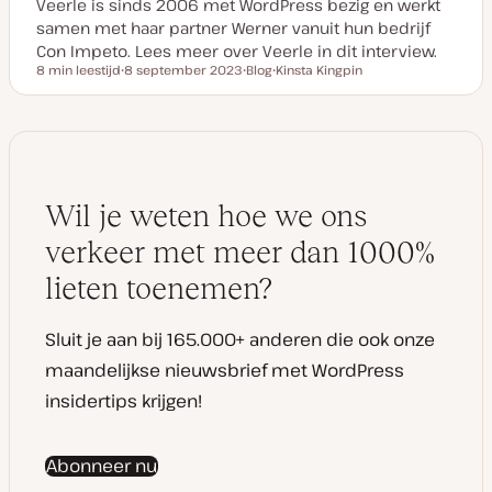
Veerle is sinds 2006 met WordPress bezig en werkt
samen met haar partner Werner vanuit hun bedrijf
Con Impeto. Lees meer over Veerle in dit interview.
8 min leestijd
8 september 2023
Blog
Kinsta Kingpin
Leestijd
D
P
O
a
o
n
t
s
d
u
t
e
m
t
r
v
y
w
a
p
e
n
e
r
u
p
Wil je weten hoe we ons
p
d
a
verkeer met meer dan 1000%
t
e
lieten toenemen?
Sluit je aan bij 165.000+ anderen die ook onze
maandelijkse nieuwsbrief met WordPress
insidertips krijgen!
Abonneer nu