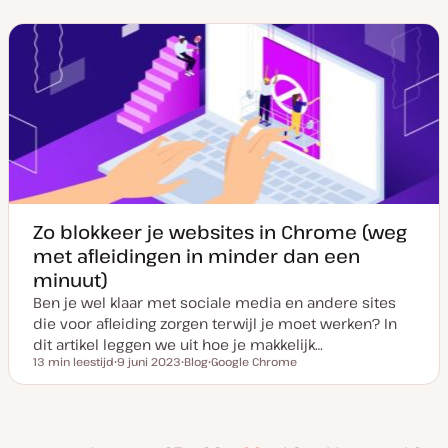
t
s
u
t
m
t
v
y
a
p
n
e
u
p
d
a
t
e
Zo blokkeer je websites in Chrome (weg
met afleidingen in minder dan een
minuut)
Ben je wel klaar met sociale media en andere sites
die voor afleiding zorgen terwijl je moet werken? In
dit artikel leggen we uit hoe je makkelijk…
13 min leestijd
9 juni 2023
Blog
Google Chrome
Leestijd
D
P
O
a
o
n
t
s
d
u
t
e
m
t
r
rige
v
y
w