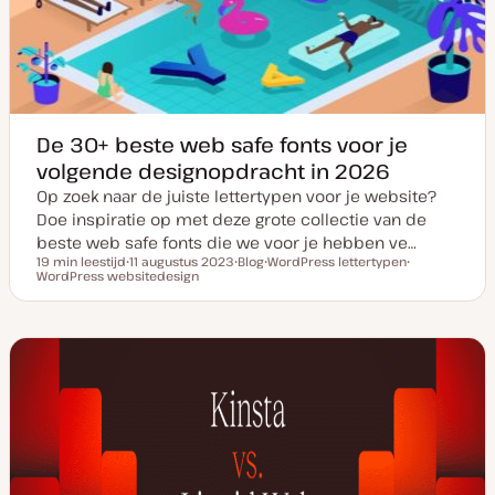
a
t
e
De 30+ beste web safe fonts voor je
volgende designopdracht in 2026
Op zoek naar de juiste lettertypen voor je website?
Doe inspiratie op met deze grote collectie van de
beste web safe fonts die we voor je hebben ve…
19 min leestijd
11 augustus 2023
Blog
WordPress lettertypen
Leestijd
WordPress websitedesign
D
P
O
O
a
o
n
n
t
s
d
d
u
t
e
e
m
t
r
r
v
y
w
w
a
p
e
e
n
e
r
r
u
p
p
p
d
a
t
e