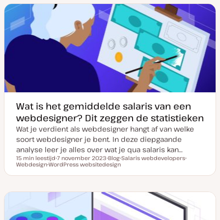
m
t
r
r
v
y
w
w
a
p
e
e
n
e
r
r
u
p
p
p
d
a
t
e
Wat is het gemiddelde salaris van een
webdesigner? Dit zeggen de statistieken
Wat je verdient als webdesigner hangt af van welke
soort webdesigner je bent. In deze diepgaande
analyse leer je alles over wat je qua salaris kan…
15 min leestijd
7 november 2023
Blog
Salaris webdevelopers
Leestijd
Webdesign
WordPress websitedesign
D
P
O
O
O
a
o
n
n
n
t
s
d
d
d
u
t
e
e
e
m
t
r
r
r
v
y
w
w
w
a
p
e
e
e
n
e
r
r
r
u
p
p