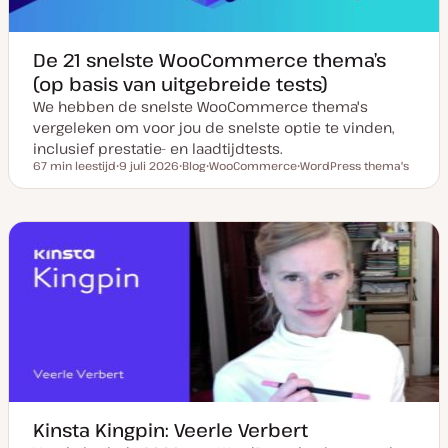
De 21 snelste WooCommerce thema’s
(op basis van uitgebreide tests)
We hebben de snelste WooCommerce thema's
vergeleken om voor jou de snelste optie te vinden,
inclusief prestatie- en laadtijdtests.
67 min leestijd
9 juli 2026
Blog
WooCommerce
WordPress thema's
Leestijd
D
P
O
O
a
o
n
n
t
s
d
d
u
t
e
e
m
t
r
r
v
y
w
w
a
p
e
e
n
e
r
r
u
p
p
p
d
a
t
e
Kinsta Kingpin: Veerle Verbert