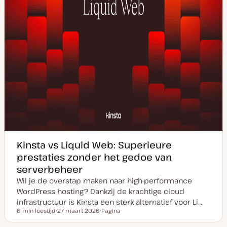
Kinsta vs Liquid Web: Superieure
prestaties zonder het gedoe van
serverbeheer
Wil je de overstap maken naar high-performance
WordPress hosting? Dankzij de krachtige cloud
infrastructuur is Kinsta een sterk alternatief voor Li…
6 min leestijd
27 maart 2026
Pagina
Leestijd
D
P
a
o