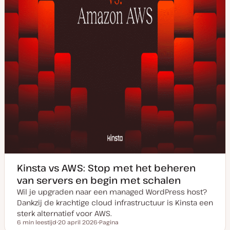
e
Kinsta vs AWS: Stop met het beheren
van servers en begin met schalen
Wil je upgraden naar een managed WordPress host?
Dankzij de krachtige cloud infrastructuur is Kinsta een
sterk alternatief voor AWS.
6 min leestijd
20 april 2026
Pagina
Leestijd
D
P