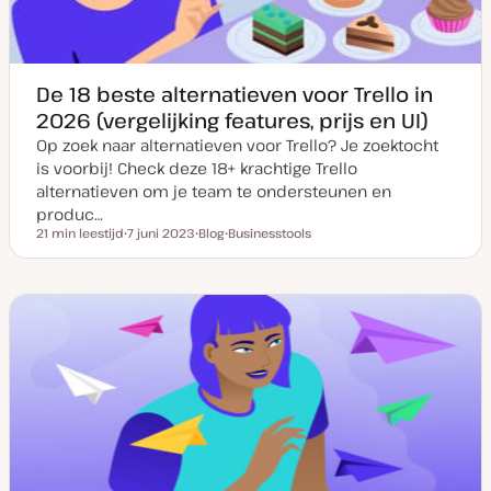
e
De 18 beste alternatieven voor Trello in
2026 (vergelijking features, prijs en UI)
Op zoek naar alternatieven voor Trello? Je zoektocht
is voorbij! Check deze 18+ krachtige Trello
alternatieven om je team te ondersteunen en
produc…
21 min leestijd
7 juni 2023
Blog
Businesstools
Leestijd
D
P
O
a
o
n
t
s
d
u
t
e
m
t
r
v
y
w
a
p
e
n
e
r
u
p
p
d
a
t
e