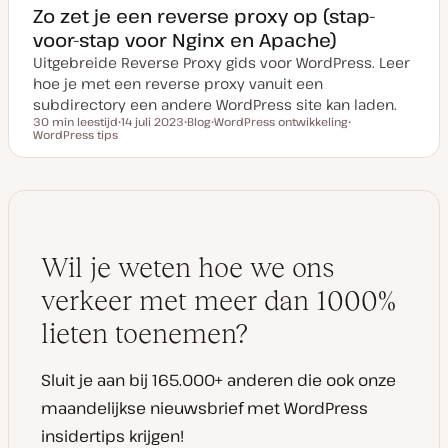
Zo zet je een reverse proxy op (stap-
voor-stap voor Nginx en Apache)
Uitgebreide Reverse Proxy gids voor WordPress. Leer
hoe je met een reverse proxy vanuit een
subdirectory een andere WordPress site kan laden.
30 min leestijd
14 juli 2023
Blog
WordPress ontwikkeling
Leestijd
WordPress tips
D
P
O
O
a
o
n
n
t
s
d
d
u
t
e
e
m
t
r
r
v
y
w
w
a
p
e
e
n
e
r
r
u
p
p
p
Wil je weten hoe we ons
d
a
t
verkeer met meer dan 1000%
e
lieten toenemen?
Sluit je aan bij 165.000+ anderen die ook onze
maandelijkse nieuwsbrief met WordPress
insidertips krijgen!