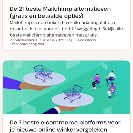
De 21 beste Mailchimp alternatieven
(gratis en betaalde opties)
Mailchimp is een bekend e-mailmarketingplatform,
maar het is niet voor elk bedrijf weggelegd. Bekijk alle
beste Mailchimp alternatieven met gratis…
27 min leestijd
18 augustus 2023
Blog
Businesstools
Leestijd
E-mailmarketing tips
D
P
O
O
a
o
n
n
t
s
d
d
u
t
e
e
m
t
r
r
v
y
w
w
a
p
e
e
n
e
r
r
u
p
p
p
d
a
t
e
De 7 beste e-commerce platforms voor
je nieuwe online winkel vergeleken