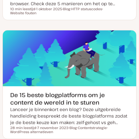
browser. Check deze 5 manieren om het op te…
10 min leestijd
1 oktober 2025
Blog
HTTP statuscodes
Leestijd
Website fouten
D
P
O
O
a
o
n
n
t
s
d
d
u
t
e
e
m
t
r
r
v
y
w
w
a
p
e
e
n
e
r
r
u
p
p
p
d
a
t
e
De 15 beste blogplatforms om je
content de wereld in te sturen
Lanceer je binnenkort een blog? Deze uitgebreide
handleiding bespreekt de beste blogplatforms zodat
je de beste keuze kan maken: zelf-gehost vs geh…
28 min leestijd
7 november 2023
Blog
Contentstrategie
Leestijd
WordPress alternatieven
D
P
O
O
a
o
n
n