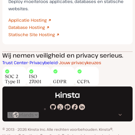
Deploy moeiteloos applicaties, databases en statische
websites.
Applicatie Hosting
Database Hosting
Statische Site Hosting
Wij nemen veiligheid en privacy serieus.
Trust Center
Privacybeleid
Jouw privacykeuzes
SOC 2
ISO
Type II
27001
GDPR
CCPA
Kinsta
Kinsta
Kinsta
Kinsta
Kinsta
Selecteer
op
op
op
op
op
taal
GitHub
X
YouTube
Facebook
Linkedin
© 2013 - 2026 Kinsta Inc. Alle rechten voorbehouden.
Kinsta®,