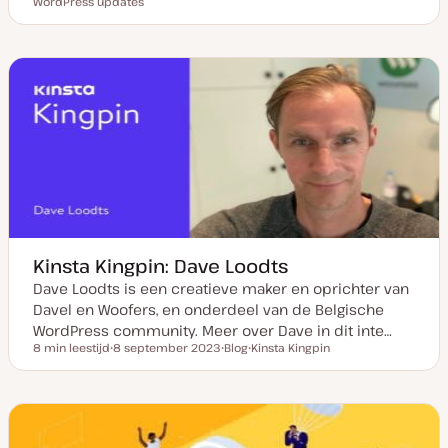
Leestijd
WordPress updates
D
P
O
O
a
o
n
n
t
s
d
d
u
t
e
e
m
t
r
r
v
y
w
w
a
p
e
e
n
e
r
r
u
p
p
p
d
a
t
e
Kinsta Kingpin: Dave Loodts
Dave Loodts is een creatieve maker en oprichter van
Davel en Woofers, en onderdeel van de Belgische
WordPress community. Meer over Dave in dit inte…
8 min leestijd
8 september 2023
Blog
Kinsta Kingpin
Leestijd
D
P
O
a
o
n
t
s
d
u
t
e
m
t
r
v
y
w
a
p
e