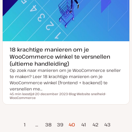
18 krachtige manieren om je
WooCommerce winkel te versnellen
(ultieme handleiding)
Op zoek naar manieren om je WooCommerce sneller
te maken? Leer 18 krachtige manieren om je
WooCommerce winkel (frontend + backend) te
versnellen me…
45 min leestijd
20 december 2023
Blog
Website snelheid
Leestijd
WooCommerce
D
P
O
O
a
o
n
n
t
s
d
d
u
t
e
e
m
t
r
r
v
y
w
w
ige
Volgende
Berichten
a
p
e
e
1
…
38
39
40
41
42
43
n
e
r
r
pagina
pagin
u
p
p