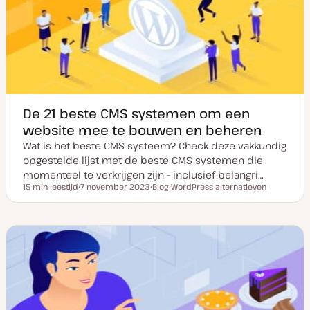
n
e
r
u
p
p
d
a
t
e
De 21 beste CMS systemen om een
website mee te bouwen en beheren
Wat is het beste CMS systeem? Check deze vakkundig
opgestelde lijst met de beste CMS systemen die
momenteel te verkrijgen zijn - inclusief belangri…
15 min leestijd
7 november 2023
Blog
WordPress alternatieven
Leestijd
D
P
O
a
o
n
t
s
d
u
t
e
m
t
r
v
y
w
a
p
e
n
e
r
u
p
p
d
a
t