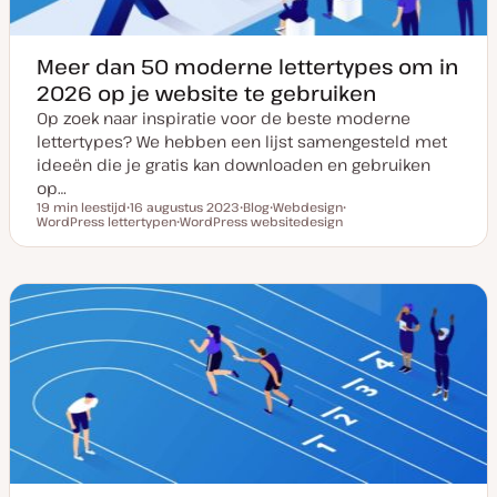
Meer dan 50 moderne lettertypes om in
2026 op je website te gebruiken
Op zoek naar inspiratie voor de beste moderne
lettertypes? We hebben een lijst samengesteld met
ideeën die je gratis kan downloaden en gebruiken
op…
19 min leestijd
16 augustus 2023
Blog
Webdesign
Leestijd
WordPress lettertypen
D
WordPress websitedesign
P
O
O
a
O
o
n
n
t
n
s
d
d
u
d
t
e
e
m
e
t
r
r
v
r
y
w
w
a
w
p
e
e
n
e
e
r
r
u
r
p
p
p
p
d
a
t
e