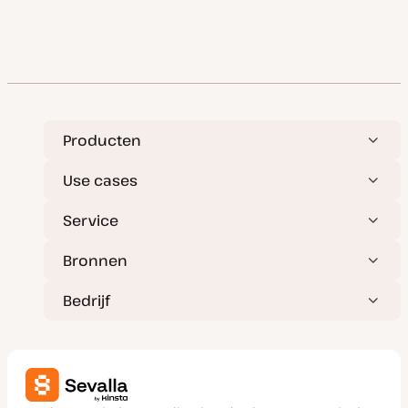
p
paginering
d
a
t
e
Producten
Use cases
Service
Bronnen
Bedrijf