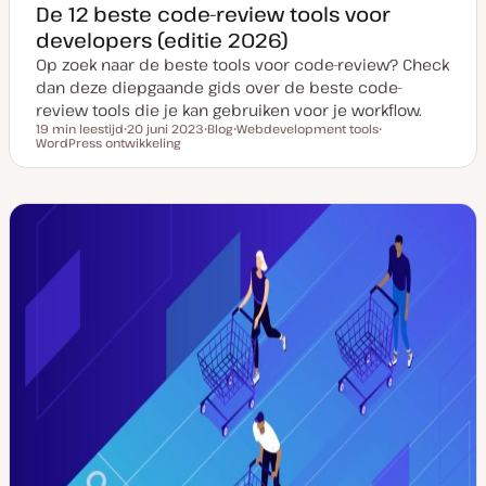
De 12 beste code-review tools voor
developers (editie 2026)
Op zoek naar de beste tools voor code-review? Check
dan deze diepgaande gids over de beste code-
review tools die je kan gebruiken voor je workflow.
19 min leestijd
20 juni 2023
Blog
Webdevelopment tools
Leestijd
WordPress ontwikkeling
D
P
O
O
a
o
n
n
t
s
d
d
u
t
e
e
m
t
r
r
v
y
w
w
a
p
e
e
n
e
r
r
u
p
p
p
d
a
t
e