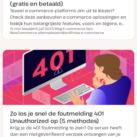
(gratis en betaald)
Teveel e-commerce platforms om uit te kiezen?
Check deze aanbevolen e-commerce oplossingen en
bekijk hun belangrijkste features, voors en tegens, e…
15 min leestijd
6 juli 2023
Blog
E-commerce tips
Leestijd
WooCommerce alternatieven
D
P
WordPress e-commerce
O
O
a
o
O
n
n
t
s
n
d
d
u
t
d
e
e
m
t
e
r
r
v
y
r
w
w
a
p
w
e
e
n
e
e
r
r
u
r
p
p
p
p
d
a
t
e
Zo los je snel de foutmelding 401
Unauthorized op (5 methodes)
Krijg je de 401 foutmelding te zien? De server heeft
dan een niet-geverifieerd verzoek ontvangen van je