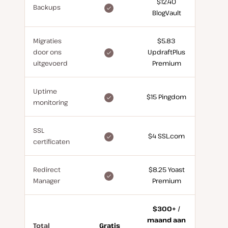
$12.40
gratis
Backups
BlogVault
inbegrepen
Migraties
$5.83
included
door ons
UpdraftPlus
for
uitgevoerd
Premium
free
Uptime
included
$15 Pingdom
monitoring
for
free
SSL
included
$4 SSL.com
certificaten
for
free
Redirect
$8.25 Yoast
included
Manager
Premium
for
free
$300+ /
maand aan
Total
Gratis