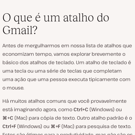
O que é um atalho do
Gmail?
R
e
Antes de mergulharmos em nossa lista de atalhos que
p
r
economizam tempo, vamos explorar brevemente o
o
d
básico dos atalhos de teclado. Um atalho de teclado é
u
z
uma tecla ou uma série de teclas que completam
i
uma ação que uma pessoa executa tipicamente com
r
v
o mouse.
í
d
e
Há muitos atalhos comuns que você provavelmente
o
está imaginando agora, como
Ctrl+C
(Windows) ou
⌘+C
(Mac) para cópia de texto. Outro atalho padrão é o
Ctrl+F
(Windows) ou
⌘+F
(Mac) para pesquisa de texto.
Estes são ótimos para a produtividade, mas não são os