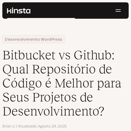
Nave
Kinsta®
Pesquisar
Plataforma
Soluções
Login
Testar gratuitamente
Home
Centro de Recursos
Blog
Bitbucket vs Github: Qual Repositório de Código é Melhor para 
Desenvolvimento WordPress
Preços
Recursos
Bitbucket vs Github:
Contato
Qual Repositório de
Código é Melhor para
Seus Projetos de
Desenvolvimento?
Autor
Brian Li
Atualizado
Agosto 29, 2025