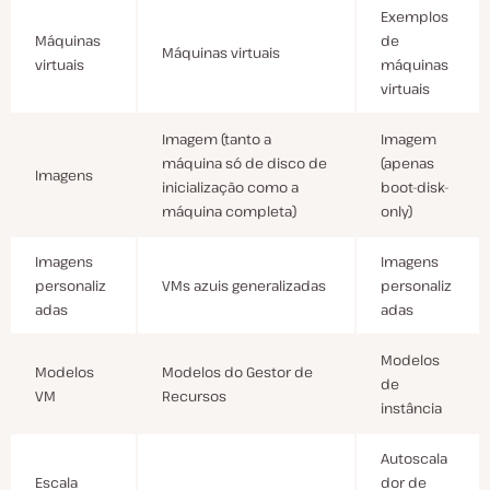
Exemplos
Máquinas
de
Máquinas virtuais
virtuais
máquinas
virtuais
Imagem (tanto a
Imagem
máquina só de disco de
(apenas
Imagens
inicialização como a
boot-disk-
máquina completa)
only)
Imagens
Imagens
personaliz
VMs azuis generalizadas
personaliz
adas
adas
Modelos
Modelos
Modelos do Gestor de
de
VM
Recursos
instância
Autoscala
Escala
dor de