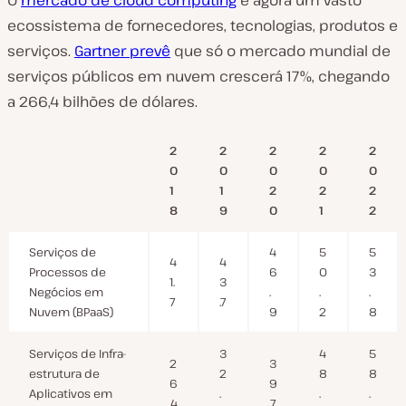
O
mercado de cloud computing
é agora um vasto
ecossistema de fornecedores, tecnologias, produtos e
serviços.
Gartner prevê
que só o mercado mundial de
serviços públicos em nuvem crescerá 17%, chegando
a 266,4 bilhões de dólares.
2
2
2
2
2
0
0
0
0
0
1
1
2
2
2
8
9
0
1
2
Serviços de
4
5
5
4
4
Processos de
6
0
3
1.
3
Negócios em
.
.
.
7
.7
Nuvem (BPaaS)
9
2
8
Serviços de Infra-
3
4
5
2
3
estrutura de
2
8
8
6
9
Aplicativos em
.
.
.
.4
.7