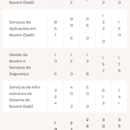
Nuvem (PaaS)
2
3
0
1
9
11
Serviços de
8
3
1
9
6
Aplicações em
5.
3
5
.
.
Nuvem (SaaS)
7
.
1.1
5
0
0
Gestão da
1
1
1
1
1
Nuvem e
0
2
3
5
7.
Serviços de
.
.
.
.7
6
Segurança
5
0
8
Serviços de Infra-
4
5
3
6
7
estrutura do
0
0
2.
1.
4.
Sistema de
.
.
4
3
1
Nuvem (IaaS)
3
0
2
3
3
1
2
6
0
5
9
2