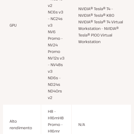
v2
NVIDIA® Tesla® T4 –
NC6s v3
NVIDIA® Tesla® K80
– NC24s
NVIDIA® Tesla® T4 Virtual
GPU
v3
Workstation – NVIDIA®
NV6
Tesla® P100 Virtual
Promo –
Workstation
NV24
Promo
NV12s v3
– NV48s
v3
ND6s –
ND24s
ND40rs
v2
H8 –
H16mH8
Alto
Promo –
N/A
rendimento
H16mr