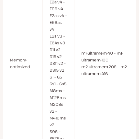
E2a v4 –
E96 v4
E2as v4 –
E96as
v4
E2s v3 –
E64s v3
D11 v2 –
m1-ultramem-40 – m1-
D15 v2
Memory-
ultramem-160
DS11 v2 –
optimized
m2-ultramem-208 – m2-
DS15 v2
ultramem-416
G1 – G5
Gs1 – Gs5
M8ms –
M128ms
M208s
v2 –
M416ms
v2
S96 –
S576m