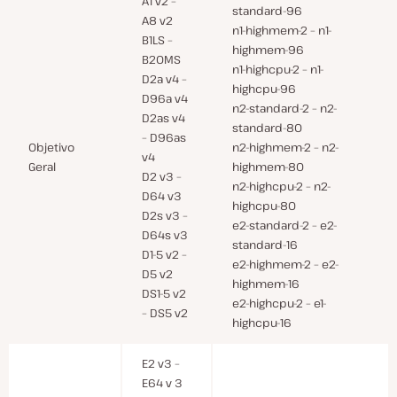
A1 v2 –
standard-96
A8 v2
n1-highmem-2 – n1-
B1LS –
highmem-96
B20MS
n1-highcpu-2 – n1-
D2a v4 –
highcpu-96
D96a v4
n2-standard-2 – n2-
D2as v4
standard-80
– D96as
Objetivo
n2-highmem-2 – n2-
v4
Geral
highmem-80
D2 v3 –
n2-highcpu-2 – n2-
D64 v3
highcpu-80
D2s v3 –
e2-standard-2 – e2-
D64s v3
standard-16
D1-5 v2 –
e2-highmem-2 – e2-
D5 v2
highmem-16
DS1-5 v2
e2-highcpu-2 – e1-
– DS5 v2
highcpu-16
E2 v3 –
E64 v 3