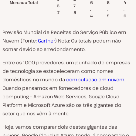
Mercado Total
6
8
4
6
7.
.
.
.
.7
8
4
5
6
Previsão Mundial de Receitas do Serviço Público em
Nuvem (Fonte:
Gartner
) Nota: Os totais podem não
somar devido ao arredondamento.
Entre os 1000 provedores, um punhado de empresas
de tecnologia se estabeleceram como nomes
domésticos no mundo da
computação em nuvem
.
Quando pensamos em fornecedores de cloud
computing – Amazon Web Services, Google Cloud
Platform e Microsoft Azure são os três gigantes do
setor que nos vêm à mente.
Hoje, vamos comparar dois destes gigantes das
nuvens: Google Cloud vs Azure, tendo já comparado o