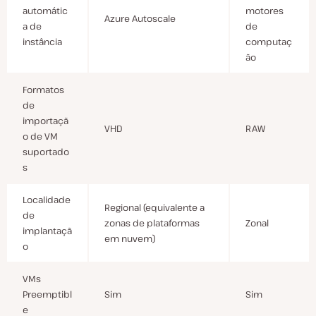
automátic
motores
Azure Autoscale
a de
de
instância
computaç
ão
Formatos
de
importaçã
VHD
RAW
o de VM
suportado
s
Localidade
Regional (equivalente a
de
zonas de plataformas
Zonal
implantaçã
em nuvem)
o
VMs
Preemptibl
Sim
Sim
e