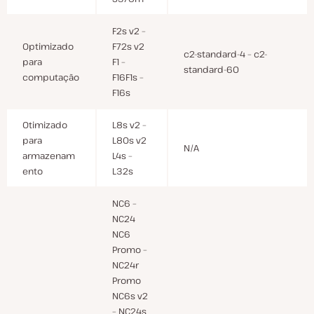
F2s v2 –
Optimizado
F72s v2
c2-standard-4 – c2-
para
F1 –
standard-60
computação
F16F1s –
F16s
Otimizado
L8s v2 –
para
L80s v2
N/A
armazenam
L4s –
ento
L32s
NC6 –
NC24
NC6
Promo –
NC24r
Promo
NC6s v2
– NC24s