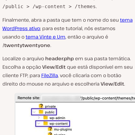
.
/public > /wp-content > /themes
Finalmente, abra a pasta que tem o nome do seu
tema
WordPress ativo
; para este tutorial, nós estamos
usando o
tema Vinte e Um
, então o arquivo é
/twentytwentyone
.
Localize o arquivo
header.php
em sua pasta temática.
Escolha a opção
View/Edit
que está disponível em seu
cliente FTP; para
FileZilla
, você clicaria com o botão
direito do mouse no arquivo e escolheria
View/Edit
.