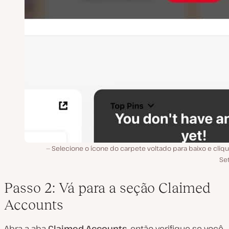
Selecione o ícone do carpete voltado para baixo e cliq
Se
Passo 2: Vá para a seção Claimed
Accounts
Abra a aba
Claimed Accounts
, então verifique se você