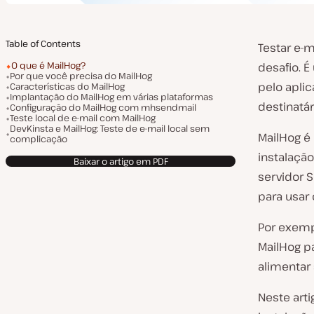
Table of Contents
Testar e-
O que é MailHog?
desafio. É
Por que você precisa do MailHog
pelo apli
Características do MailHog
Implantação do MailHog em várias plataformas
destinatár
Configuração do MailHog com mhsendmail
Teste local de e-mail com MailHog
DevKinsta e MailHog: Teste de e-mail local sem
MailHog é 
complicação
instalaçã
Baixar o artigo em PDF
servidor 
para usar 
Por exemp
MailHog p
alimentar
Neste arti