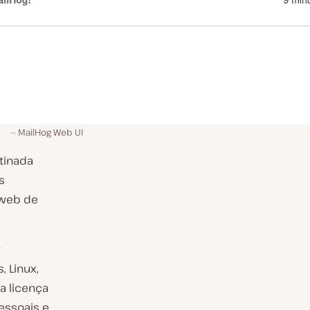
MailHog Web UI
tinada
s
 web de
 Linux,
a licença
essoais e