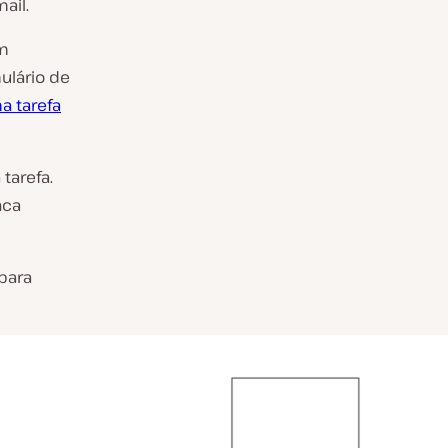
ail.
um
ulário de
a tarefa
tarefa.
nca
para