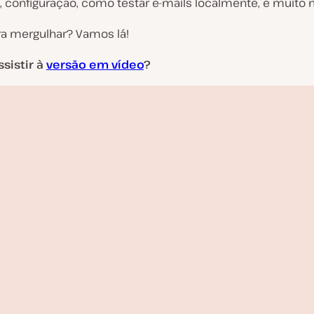
, configuração, como testar e-mails localmente, e muito 
ra mergulhar? Vamos lá!
ssistir à
versão em vídeo
?