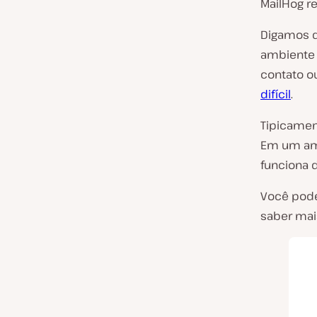
MailHog r
Digamos q
ambiente 
contato ou
difícil
.
Tipicamen
Em um amb
funciona d
Você pode
saber mai