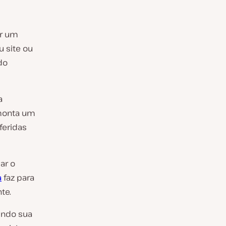
r um
u site ou
do
a
 monta um
feridas
ar o
a
faz para
te.
uindo sua