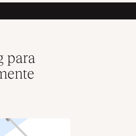
so)
g para
lmente