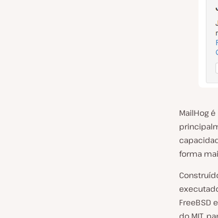
MailHog é
principal
capacidad
forma mais
Construíd
executado
FreeBSD e
do MIT, p