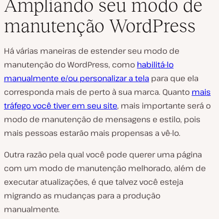
Ampliando seu modo de
manutenção WordPress
R
e
Há várias maneiras de estender seu modo de
p
r
manutenção do WordPress, como
habilitá-lo
o
d
manualmente e/ou personalizar a tela
para que ela
u
z
corresponda mais de perto à sua marca. Quanto
mais
i
tráfego você tiver em seu site
, mais importante será o
r
v
modo de manutenção de mensagens e estilo, pois
í
d
mais pessoas estarão mais propensas a vê-lo.
e
o
Outra razão pela qual você pode querer uma página
com um modo de manutenção melhorado, além de
executar atualizações, é que talvez você esteja
migrando as mudanças para a produção
manualmente.