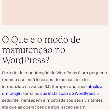
O Que é o modo de
manutenção no
R
WordPress?
e
p
r
o
O modo de manutenção do WordPress é um pequeno
d
u
recurso que está incorporado ao núcleo e foi
z
introduzido na versão 3.0. Sempre que você
atualiza
i
r
um plugin
, tema ou
sua instalação do WordPress
, a
v
í
seguinte mensagem é mostrada aos seus visitantes
d
e
até que as operações de atualização sejam
o