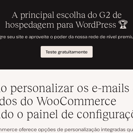
 personalizar os e-mails
idos do WooCommerce
do o painel de configuraç
erce oferece opções de personalização integradas q