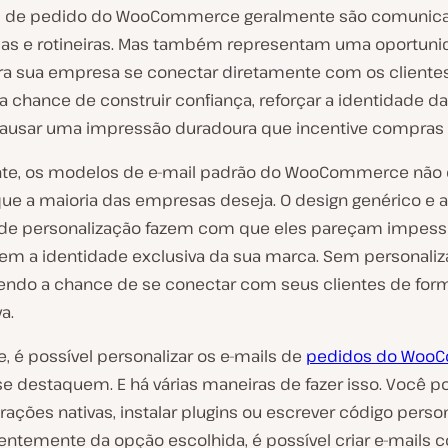
ls de pedido do WooCommerce geralmente são comunic
as e rotineiras. Mas também representam uma oportun
ara sua empresa se conectar diretamente com os clientes
 chance de construir confiança, reforçar a identidade da
ausar uma impressão duradoura que incentive compras f
nte, os modelos de e-mail padrão do WooCommerce não
ue a maioria das empresas deseja. O design genérico e 
 de personalização fazem com que eles pareçam impess
em a identidade exclusiva da sua marca. Sem personaliz
endo a chance de se conectar com seus clientes de for
va.
, é possível personalizar os e-mails de
pedidos do Woo
se destaquem. E há várias maneiras de fazer isso. Você p
rações nativas, instalar plugins ou escrever código perso
ntemente da opção escolhida, é possível criar e-mails 