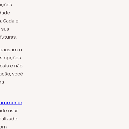
ações
idade
. Cada e-
 sua
uturas.
 causam o
as opções
oais e não
ação, você
ma
Commerce
ode usar
nalizado.
com