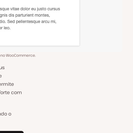
do no WooCommerce.
us
e
ermite
forte com
ndo o