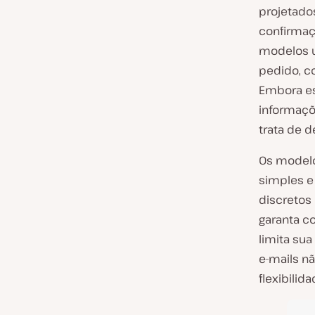
projetado
confirmaç
modelos u
pedido, c
Embora es
informaçõ
trata de d
Os model
simples e
discretos
garanta c
limita su
e-mails n
flexibilid