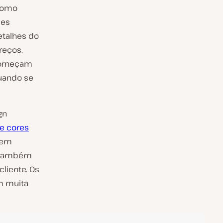
 como
ses
etalhes do
reços.
forneçam
quando se
gn
e cores
gem
a também
liente. Os
m muita