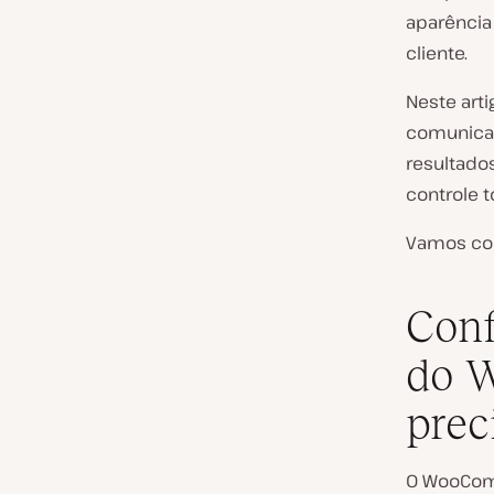
aparência
cliente.
Neste art
comunicaç
resultado
controle to
Vamos co
Conf
do 
prec
O WooCom