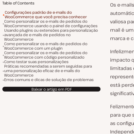
Table of Contents
Os e-mai
Configurações padrão de e-mails do
automátic
WooCommerce que você precisa conhecer
valiosa p
Como personalizar os e-mails de pedidos do
WooCommerce usando o painel de configurações
mail é uma
Usando plugins ou extensões para personalização
avançada de e-mails de pedidos no
marca e c
WooCommerce
Como personalizar os e-mails de pedidos do
WooCommerce com um plugin
Infelizme
Como personalizar os e-mails de pedidos do
WooCommerce com código personalizado
impacto q
Como testar suas personalizações
Práticas recomendadas a serem seguidas para
limitadas
uma personalização eficaz de e-mails do
WooCommerce
represent
Erros comuns e dicas de solução de problemas
está perd
Baixar o artigo em PDF
significati
Felizmente
para que 
as configu
Independe