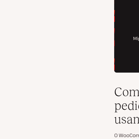
Como
ped
usan
O WooComm