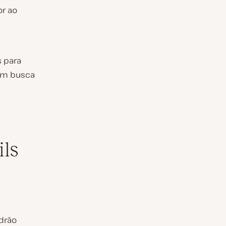
or ao
 para
em busca
ils
drão