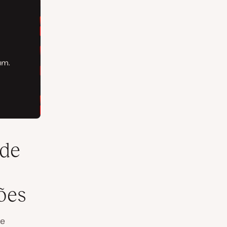
 de
ões
ue