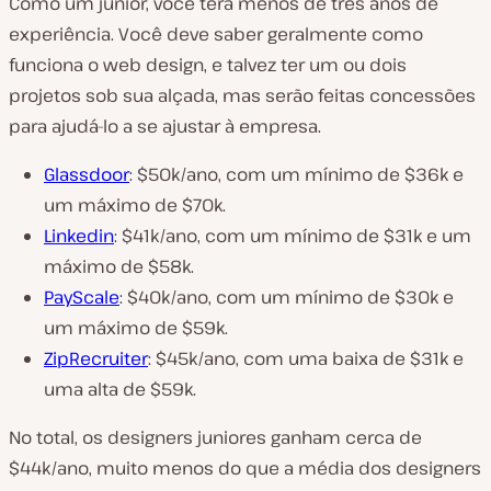
Como um júnior, você terá menos de três anos de
experiência. Você deve saber geralmente como
funciona o web design, e talvez ter um ou dois
projetos sob sua alçada, mas serão feitas concessões
para ajudá-lo a se ajustar à empresa.
Glassdoor
: $50k/ano, com um mínimo de $36k e
um máximo de $70k.
Linkedin
: $41k/ano, com um mínimo de $31k e um
máximo de $58k.
PayScale
: $40k/ano, com um mínimo de $30k e
um máximo de $59k.
ZipRecruiter
: $45k/ano, com uma baixa de $31k e
uma alta de $59k.
No total, os designers juniores ganham cerca de
$44k/ano, muito menos do que a média dos designers