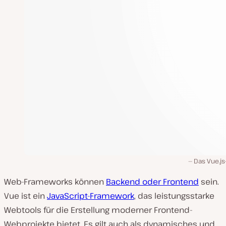
Das Vue.js
Web-Frameworks können
Backend oder Frontend
sein.
Vue ist ein
JavaScript-Framework
, das leistungsstarke
Webtools für die Erstellung moderner Frontend-
Webprojekte bietet. Es gilt auch als dynamisches und