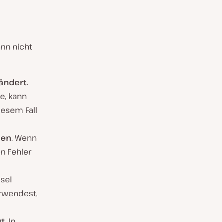
ann nicht
eändert
.
e, kann
iesem Fall
den
. Wenn
en Fehler
sel
erwendest,
gt
. In