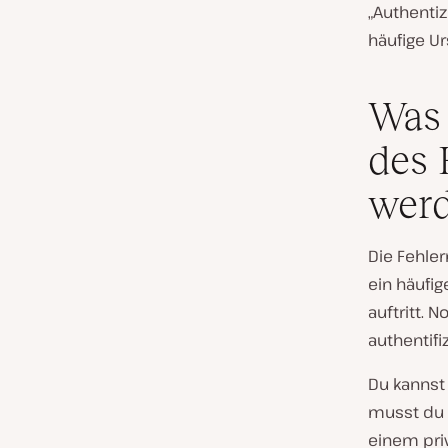
„Authentiz
häufige U
Was 
des 
werd
Die Fehler
ein häufig
auftritt.
authentifi
Du kannst 
musst du 
einem priv