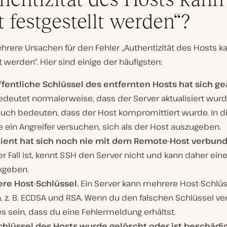
t festgestellt werden“?
hrere Ursachen für den Fehler „Authentizität des Hosts k
t werden“. Hier sind einige der häufigsten:
ffentliche Schlüssel des entfernten Hosts hat sich g
edeutet normalerweise, dass der Server aktualisiert wurd
auch bedeuten, dass der Host kompromittiert wurde. In d
 ein Angreifer versuchen, sich als der Host auszugeben.
lient hat sich noch nie mit dem Remote-Host verbun
r Fall ist, kennt SSH den Server nicht und kann daher ein
kgeben.
re Host-Schlüssel.
Ein Server kann mehrere Host-Schlüs
, z. B. ECDSA und RSA. Wenn du den falschen Schlüssel v
s sein, dass du eine Fehlermeldung erhältst.
chlüssel des Hosts wurde gelöscht oder ist beschädi