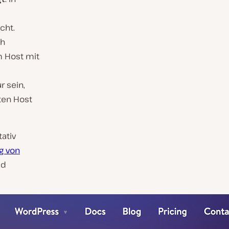
cht.
ch
m Host mit
r sein,
ten Host
tativ
g von
ud