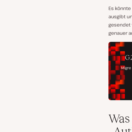
Es könnte 
ausgibt un
gesendet 
genauer a
Was 
„Aut