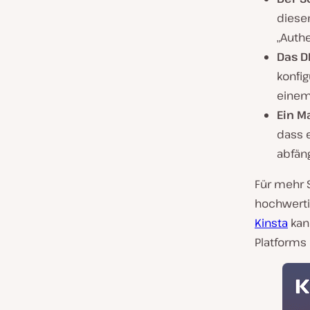
diese
„Authe
Das 
konfig
einem
Ein M
dass 
abfäng
Für mehr S
hochwerti
Kinsta
kann
Platforms 