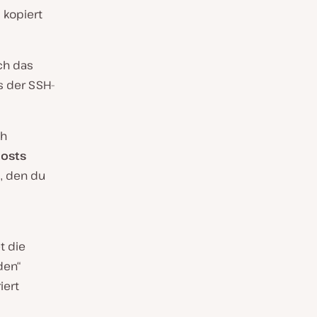
 kopiert
ch das
s der SSH-
ch
osts
, den du
t die
den“
iert