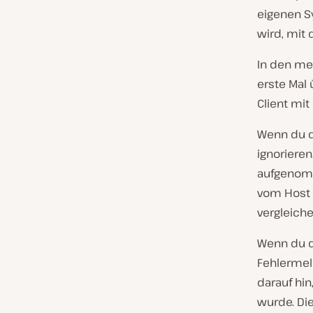
eigenen S
wird, mit
In den me
erste Mal 
Client mit
Wenn du d
ignorieren
aufgenomm
vom Host 
vergleiche
Wenn du d
Fehlermeld
darauf hin
wurde. Di