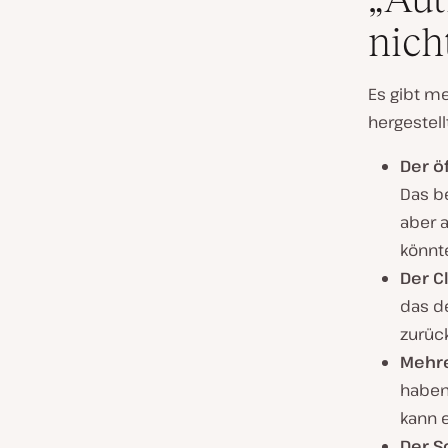
nich
Es gibt me
hergestell
Der ö
Das b
aber 
könnte
Der C
das de
zurüc
Mehre
haben
kann e
Der S