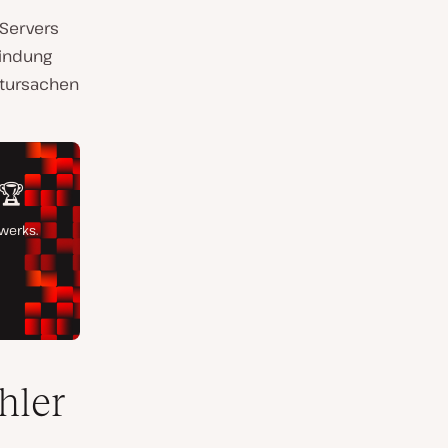
 Servers
bindung
ptursachen
hler