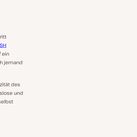
itt
SH
 ein
ich jemand
zität des
gslose und
selbst