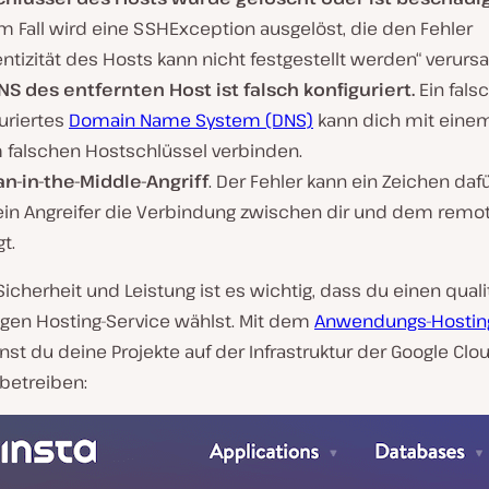
m Fall wird eine SSHException ausgelöst, die den Fehler
ntizität des Hosts kann nicht festgestellt werden“ verursa
DNS
des entfernten Host
ist falsch konfiguriert.
Ein fals
uriertes
Domain Name System (DNS)
kann dich mit eine
 falschen Hostschlüssel verbinden.
an-in-the-Middle-Angriff
. Der Fehler kann ein Zeichen dafü
ein Angreifer die Verbindung zwischen dir und dem remo
t.
icherheit und Leistung ist es wichtig, dass du einen quali
gen Hosting-Service wählst. Mit dem
Anwendungs-Hostin
st du deine Projekte auf der Infrastruktur der Google Clo
betreiben: