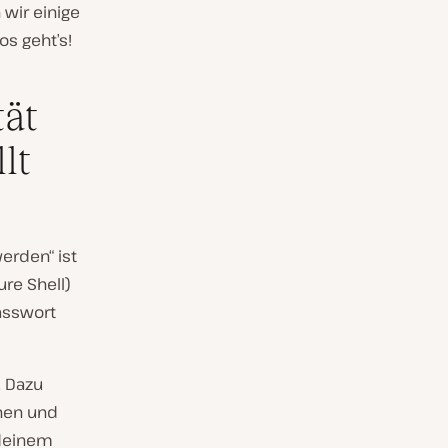
 wir einige
s geht’s!
tät
lt
erden“ ist
ure Shell)
asswort
. Dazu
chen und
 deinem