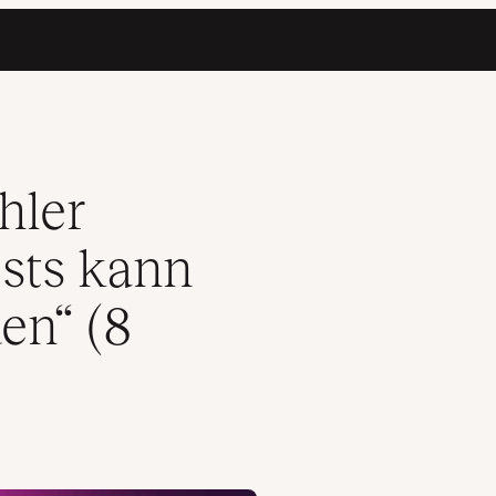
ergestellt werden“ (8 Methoden)
hler
osts kann
en“ (8