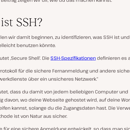
Beitrag zeigen wir dir, wie du das machen kannst.
ist SSH?
len wir damit beginnen, zu identifizieren, was SSH ist un
lleicht benutzen könnte.
et ‚Secure Shell‘. Die
SSH-Spezifikationen
definieren es a
Protokoll für die sichere Fernanmeldung und andere siche
werkdienste über ein unsicheres Netzwerk.“
tet, dass du damit von jedem beliebigen Computer und
g davon, wo deine Webseite gehostet wird, auf deine Wo
reifen kannst, solange du die Zugangsdaten hast. Die Ver
hode ist von Natur aus sicher.
 für eine sichere Anmeldung entwickelt, so dass man sic