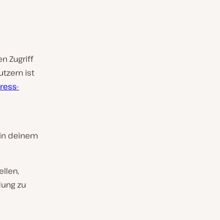
n Zugriff
tzern ist
ress-
 in deinem
llen,
dung zu