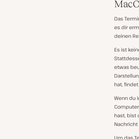
MacO
Das Termin
es dir erm
deinen Re
Es ist kei
Stattdesse
etwas beu
Darstellu
hat, finde
Wenn du i
Computern
hast, bist
Nachricht 
Um das Te