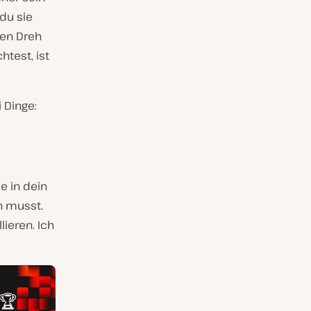
du sie
den Dreh
test, ist
 Dinge:
e in dein
n musst.
ieren. Ich