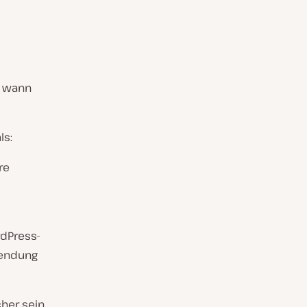
d wann
ls:
re
rdPress-
wendung
her sein