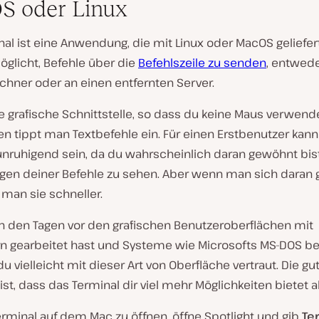
S oder Linux
al ist eine Anwendung, die mit Linux oder MacOS geliefer
öglicht, Befehle über die
Befehlszeile zu senden
, entwed
chner oder an einen entfernten Server.
ne grafische Schnittstelle, so dass du keine Maus verwen
n tippt man Textbefehle ein. Für einen Erstbenutzer kann
nruhigend sein, da du wahrscheinlich daran gewöhnt bist,
ngen deiner Befehle zu sehen. Aber wenn man sich daran
t man sie schneller.
n den Tagen vor den grafischen Benutzeroberflächen mit
 gearbeitet hast und Systeme wie Microsofts MS-DOS be
 du vielleicht mit dieser Art von Oberfläche vertraut. Die gu
ist, dass das Terminal dir viel mehr Möglichkeiten bietet 
rminal auf dem Mac zu öffnen, öffne Spotlight und gib
Te