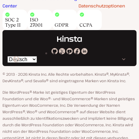
Center
Datenschutzoptionen
SOC 2
ISO
Type II
27001
GDPR
CCPA
Kinsta
Kinsta
Kinsta
Kinsta
Kinsta
Spräche
bei
auf
auf
auf
auf
ändern
GitHub
X
YouTube
Facebook
LinkedIn
© 2013 - 2026 Kinsta Inc. Alle Rechte vorbehalten.
Kinsta®, MyKinsta®,
DevKinsta®, und Sevalla® sind eingetragene Marken von Kinsta Inc.
Die WordPress®-Marke ist geistiges Eigentum der WordPress
Foundation und die Woo®- und WooCommerce®-Marken sind geistiges
Eigentum von WooCommerce, Inc. Die Verwendung der Namen
WordPress®, Woo® und WooCommerce® auf dieser Website dient
ausschließlich zu Identifikationszwecken und impliziert keine Billigung
durch die WordPress Foundation oder WooCommerce, Inc. Kinsta wird
nicht von der WordPress Foundation oder WooCommerce, Inc.
unterstützt, ist nicht in deren Besitz oder ist mit diesen verbunden.