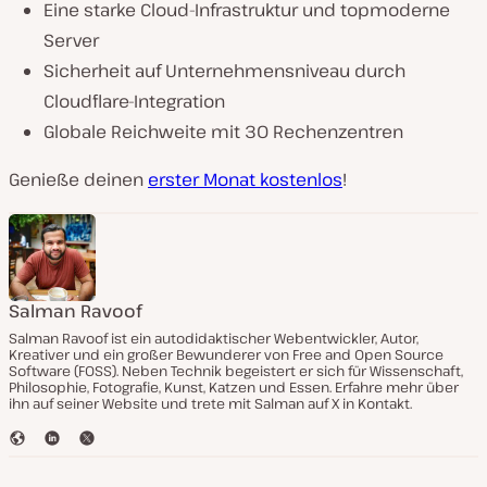
Eine starke Cloud-Infrastruktur und topmoderne
Server
Sicherheit auf Unternehmensniveau durch
Cloudflare-Integration
Globale Reichweite mit 30 Rechenzentren
Genieße deinen
erster Monat kostenlos
!
Salman Ravoof
Salman Ravoof ist ein autodidaktischer Webentwickler, Autor,
Kreativer und ein großer Bewunderer von Free and Open Source
Software (FOSS). Neben Technik begeistert er sich für Wissenschaft,
Philosophie, Fotografie, Kunst, Katzen und Essen. Erfahre mehr über
ihn auf seiner Website und trete mit Salman auf X in Kontakt.
W
L
T
e
i
w
b
n
i