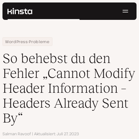
Navig
Kinsta®
Suchen
Plattform
Lösungen
Anmelden
Kostenlos testen
Home
Ressourcen Center
So behebst du den Fehler „Cannot Modify Header Information – 
WordPress-Probleme
Preise
Ressourcen
So behebst du den
Kontakt
Fehler „Cannot Modify
Header Information –
Headers Already Sent
By“
Autor
Salman Ravoof
Aktualisiert
Juli 27, 2023