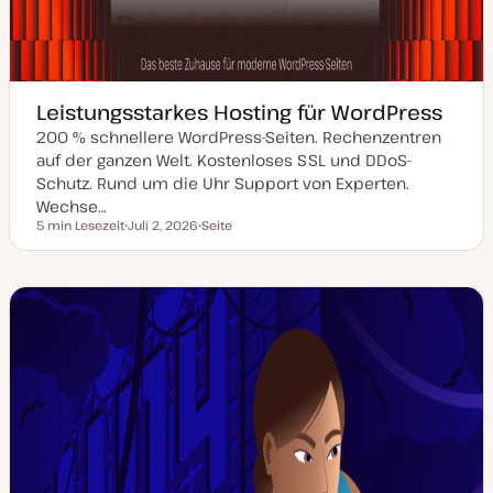
Leistungsstarkes Hosting für WordPress
200 % schnellere WordPress-Seiten. Rechenzentren
auf der ganzen Welt. Kostenloses SSL und DDoS-
Schutz. Rund um die Uhr Support von Experten.
Wechse…
5 min Lesezeit
Juli 2, 2026
Seite
Lesezeit
D
P
a
o
t
s
u
t
m
T
a
y
k
p
t
u
a
l
i
s
i
e
r
t