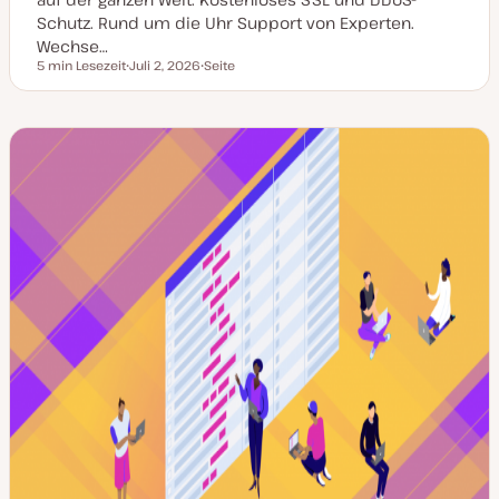
Schutz. Rund um die Uhr Support von Experten.
Wechse…
5 min Lesezeit
Juli 2, 2026
Seite
Lesezeit
D
P
a
o
t
s
u
t
m
T
a
y
k
p
t
u
a
l
i
s
i
e
r
t