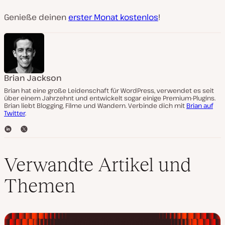
Genieße deinen
erster Monat kostenlos
!
Brian Jackson
Brian hat eine große Leidenschaft für WordPress, verwendet es seit
über einem Jahrzehnt und entwickelt sogar einige Premium-Plugins.
Brian liebt Blogging, Filme und Wandern. Verbinde dich mit
Brian auf
Twitter
.
L
T
i
w
n
i
k
t
Verwandte Artikel und
e
t
d
e
Themen
I
r
n