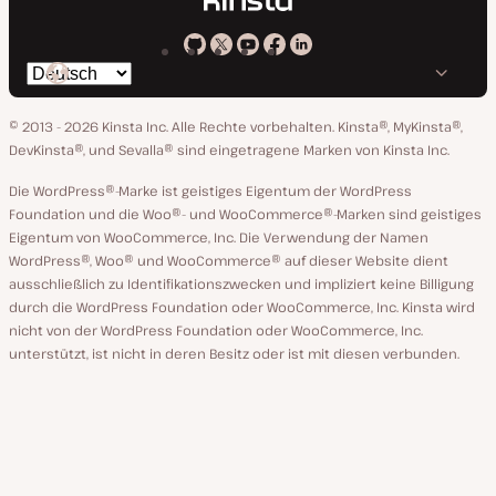
Kinsta
Kinsta
Kinsta
Kinsta
Kinsta
Spräche
bei
auf
auf
auf
auf
ändern
GitHub
X
YouTube
Facebook
LinkedIn
© 2013 - 2026 Kinsta Inc. Alle Rechte vorbehalten.
Kinsta®, MyKinsta®,
DevKinsta®, und Sevalla® sind eingetragene Marken von Kinsta Inc.
Die WordPress®-Marke ist geistiges Eigentum der WordPress
Foundation und die Woo®- und WooCommerce®-Marken sind geistiges
Eigentum von WooCommerce, Inc. Die Verwendung der Namen
WordPress®, Woo® und WooCommerce® auf dieser Website dient
ausschließlich zu Identifikationszwecken und impliziert keine Billigung
durch die WordPress Foundation oder WooCommerce, Inc. Kinsta wird
nicht von der WordPress Foundation oder WooCommerce, Inc.
unterstützt, ist nicht in deren Besitz oder ist mit diesen verbunden.