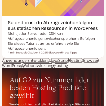
So entfernst du Abfragezeichenfolgen
aus statischen Ressourcen in WordPress
Nicht jeder Server oder CDN kann
Abfragezeichenfolgen zwischenspeichern. Befolgen
Sie dieses Tutorial, um zu erfahren, wie Sie
Abfragezeichenfolgen…
4 min Lesezeit
Oktober 1, 2025
Blog
WordPress Tipps
Lesezeit
D
P
T
a
o
h
Anwendungs-Entwicklung
JavaScript
testing
Browser
t
s
e
WordPress
Webentwicklung
u
t
Hosting
m
m
T
a
a
y
k
p
t
u
a
l
i
s
i
e
r
t