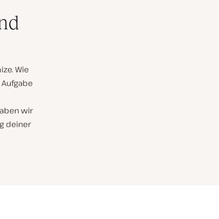
und
ize. Wie
 Aufgabe
haben wir
g deiner