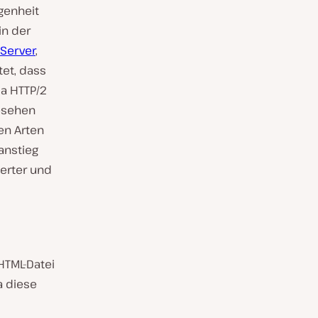
genheit
in der
Server
,
tet, dass
da HTTP/2
esehen
en Arten
anstieg
ierter und
 HTML-Datei
a diese