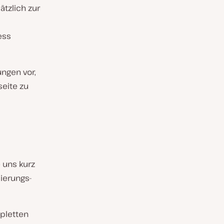
ätzlich zur
ess
ungen vor,
eite zu
 uns kurz
ierungs-
pletten