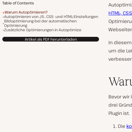
Table of Contents
Autoptimiz
Warum Autoptimieren?
HTML-, CS
Autoptimieren von JS-, CSS- und HTML-Einstellungen
Optimieru
Bildoptimierung bei der automatischen
Optimierung
Webseiten
Zusätzliche Optimierungen in Autoptimize
Artikel als PDF herunterladen
In diesem 
um die Le
verbesser
War
Bevor wir 
drei Grün
Plugin ist.
Die
ko