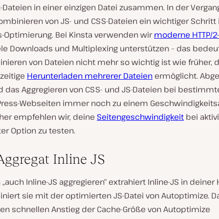
-Dateien in einer einzigen Datei zusammen. In der Vergan
mbinieren von JS- und CSS-Dateien ein wichtiger Schritt 
-Optimierung. Bei Kinsta verwenden wir
moderne HTTP/2-
lele Downloads und Multiplexing unterstützen – das bedeu
ieren von Dateien nicht mehr so wichtig ist wie früher, 
zeitige
Herunterladen mehrerer Dateien
ermöglicht. Abg
d das Aggregieren von CSS- und JS-Dateien bei bestimmt
ress-Webseiten immer noch zu einem Geschwindigkeits
aher empfehlen wir, deine
Seitengeschwindigkeit
bei aktiv
ter Option zu testen.
ggregat Inline JS
 „auch Inline-JS aggregieren“ extrahiert Inline-JS in deiner
iert sie mit der optimierten JS-Datei von Autoptimize. D
nen schnellen Anstieg der Cache-Größe von Autoptimize