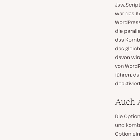
JavaScript
war das Ko
WordPress
die paral
das Kombin
das gleich
davon wir
von WordP
führen, d
deaktivier
Auch A
Die Option
und kombin
Option ei