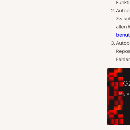
Funkt
Autopt
Zwisc
allen
benut
Autopt
Repos
Fehle