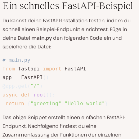
Ein schnelles FastAPI-Beispiel
Du kannst deine FastAPI-Installation testen, indem du
schnell einen Beispiel-Endpunkt einrichtest. Füge in
deine Datei
main.py
den folgenden Code ein und
speichere die Datei:
# main.py
from
 fastapi 
import
 FastAPI

app 
=
 FastAPI
(
)
@app
.
get
(
"/"
)
async
def
root
(
)
:
return
{
"greeting"
:
"Hello world"
}
Das obige Snippet erstellt einen einfachen FastAPI-
Endpunkt. Nachfolgend findest du eine
Zusammenfassung der Funktionen der einzelnen