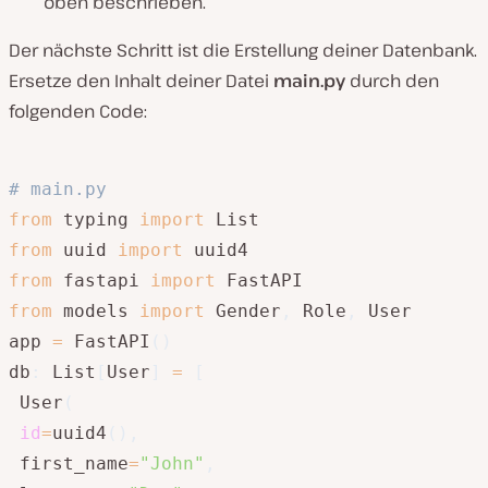
oben beschrieben.
Der nächste Schritt ist die Erstellung deiner Datenbank.
Ersetze den Inhalt deiner Datei
main.py
durch den
folgenden Code:
# main.py
from
 typing 
import
from
 uuid 
import
from
 fastapi 
import
from
 models 
import
 Gender
,
 Role
,
 User

app 
=
 FastAPI
(
)
db
:
 List
[
User
]
=
[
 User
(
id
=
uuid4
(
)
,
 first_name
=
"John"
,