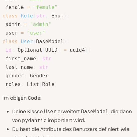
 female 
=
"female"
class
Role
(
str
,
 Enum
)
:
 admin 
=
"admin"
 user 
=
"user"
class
User
(
BaseModel
)
:
id
:
 Optional
[
UUID
]
=
 uuid4
(
)
 first_name
:
str
 last_name
:
str
 gender
:
 Gender

 roles
:
 List
[
Role
]
Im obigen Code:
Deine Klasse
erweitert
, die dann
User
BaseModel
von
importiert wird.
pydantic
Du hast die Attribute des Benutzers definiert, wie