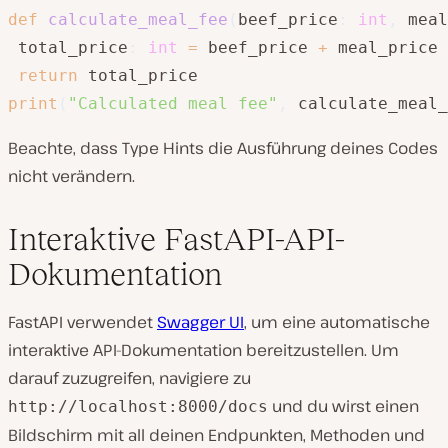
def
calculate_meal_fee
(
beef_price
:
int
,
 meal
 total_price
:
int
=
 beef_price 
+
 meal_price

return
print
(
"Calculated meal fee"
,
 calculate_meal_
Beachte, dass Type Hints die Ausführung deines Codes
nicht verändern.
Interaktive FastAPI-API-
Dokumentation
FastAPI verwendet
Swagger UI
, um eine automatische
interaktive API-Dokumentation bereitzustellen. Um
darauf zuzugreifen, navigiere zu
und du wirst einen
http://localhost:8000/docs
Bildschirm mit all deinen Endpunkten, Methoden und