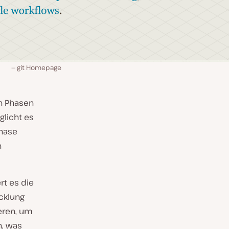
git Homepage
n Phasen
glicht es
Phase
n
rt es die
cklung
eren, um
n, was