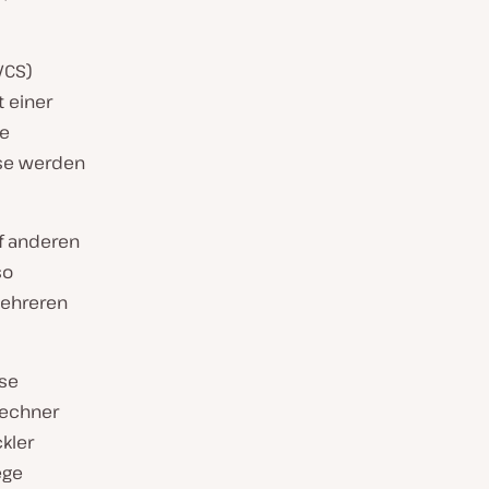
VCS)
t einer
te
se werden
uf anderen
so
mehreren
ise
Rechner
ckler
ege