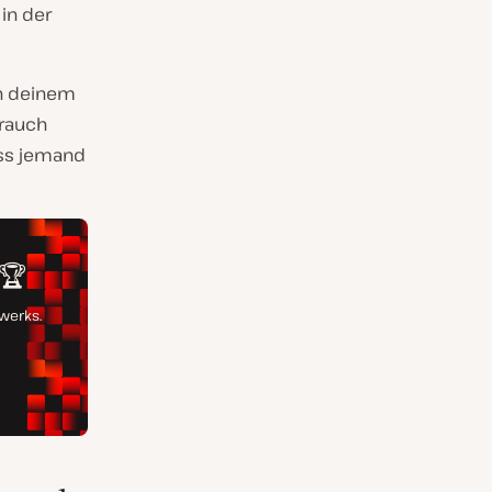
 in der
an deinem
brauch
ass jemand