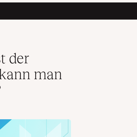
eiden beginnen?
t der
 kann man
?