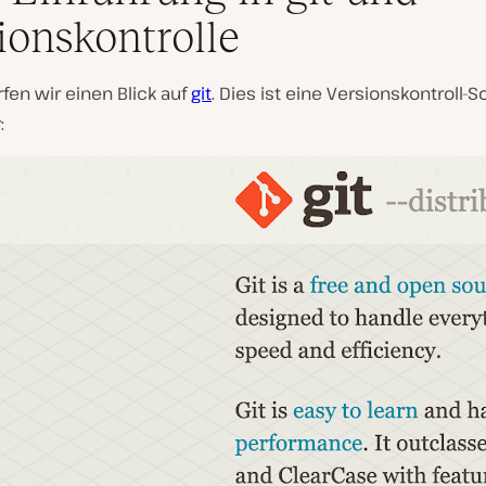
ionskontrolle
fen wir einen Blick auf
git
. Dies ist eine Versionskontroll-S
V
:
i
d
e
o
a
b
s
p
i
e
l
e
n