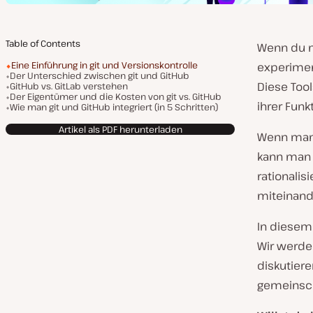
Table of Contents
Wenn du m
Eine Einführung in git und Versionskontrolle
experiment
Der Unterschied zwischen git und GitHub
Diese Tool
GitHub vs. GitLab verstehen
Der Eigentümer und die Kosten von git vs. GitHub
ihrer Fun
Wie man git und GitHub integriert (in 5 Schritten)
Artikel als PDF herunterladen
Wenn man 
kann man 
rationalis
miteinand
In diesem
Wir werde
diskutier
gemeinsch