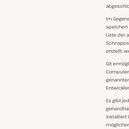
abgeschlo
Im Gegens
speichert 
Liste der
Schnappsc
erstellt, 
Git ermögl
Computern
genannten
Entwickler
Es gibt je
gehandhab
installier
möglicher