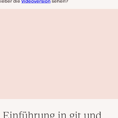
 lieber die
Videoversion
sehen?
 Einführung in git und