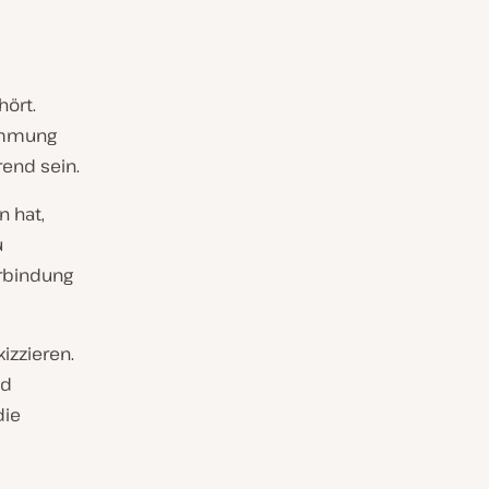
ört.
timmung
end sein.
n hat,
u
erbindung
izzieren.
nd
die