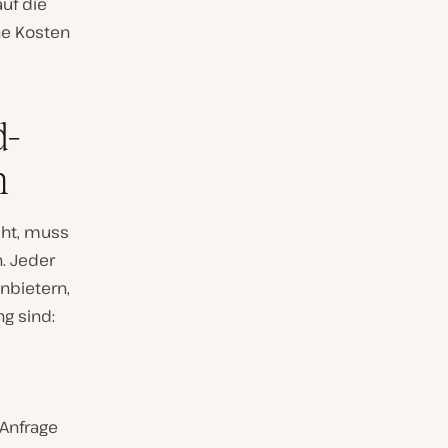
uf die
he Kosten
d-
n
cht, muss
. Jeder
nbietern,
g sind:
 Anfrage