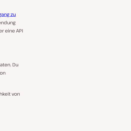
gang zu
wendung
er eine API
aten. Du
von
hkeit von