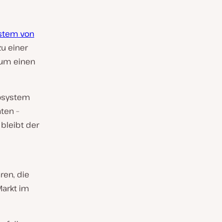
stem von
zu einer
r um einen
kosystem
ten –
bleibt der
ren, die
Markt im