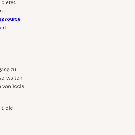
bietet.
en
essource,
ert
gang zu
verwalten
e von Tools
t, die