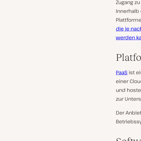
Zugang zu
Innerhalb 
Plattform
die je na
werden ka
Platf
PaaS
ist e
einer Clo
und hosten
zur Unters
Der Anbiet
Betriebss