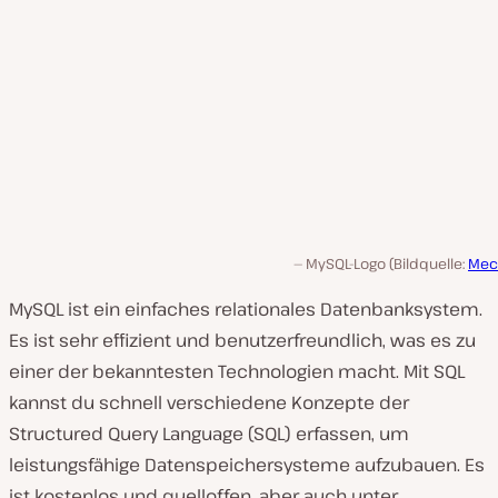
MySQL-Logo (Bildquelle:
Mec
MySQL ist ein einfaches relationales Datenbanksystem.
Es ist sehr effizient und benutzerfreundlich, was es zu
einer der bekanntesten Technologien macht. Mit SQL
kannst du schnell verschiedene Konzepte der
Structured Query Language (SQL) erfassen, um
leistungsfähige Datenspeichersysteme aufzubauen. Es
ist kostenlos und quelloffen, aber auch unter