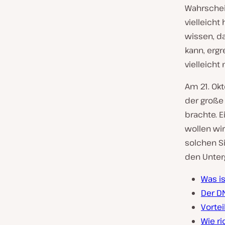
Wahrschei
vielleicht
wissen, d
kann, ergr
vielleicht 
Am 21. Ok
der große 
brachte. 
wollen wir
solchen Si
den Unter
Was i
Der DN
Vorte
Wie r