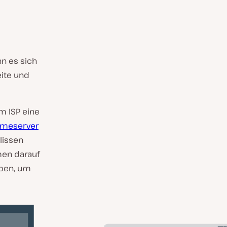
n es sich
eite und
m ISP eine
meserver
lissen
men darauf
eben, um