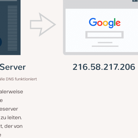
Wie DNS funktioniert
malerweise
le
meserver
u leiten.
, der von
e