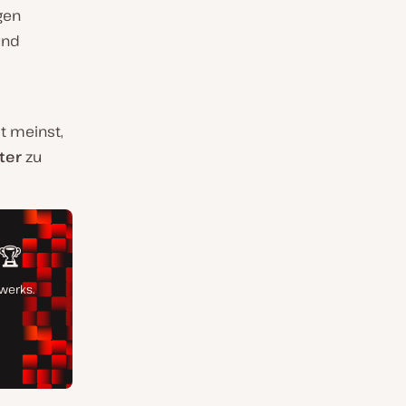
igen
nd
t meinst,
ter
zu