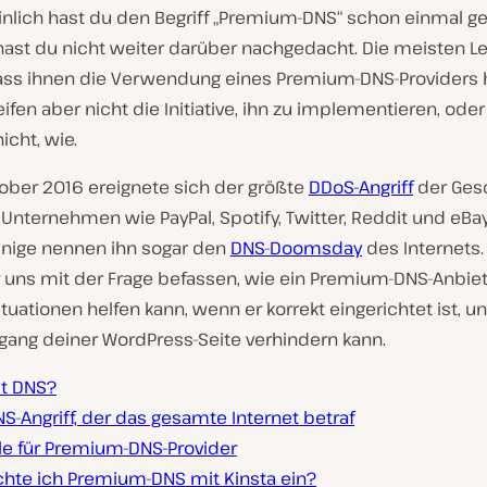
nlich hast du den Begriff „Premium-DNS“ schon einmal g
 hast du nicht weiter darüber nachgedacht. Die meisten L
ass ihnen die Verwendung eines Premium-DNS-Providers 
eifen aber nicht die Initiative, ihn zu implementieren, ode
nicht, wie.
tober 2016 ereignete sich der größte
DDoS-Angriff
der Gesc
Unternehmen wie PayPal, Spotify, Twitter, Reddit und eBay 
Einige nennen ihn sogar den
DNS-Doomsday
des Internets.
 uns mit der Frage befassen, wie ein Premium-DNS-Anbiete
tuationen helfen kann, wenn er korrekt eingerichtet ist, u
gang deiner WordPress-Seite verhindern kann.
st DNS?
S-Angriff, der das gesamte Internet betraf
ile für Premium-DNS-Provider
ichte ich Premium-DNS mit Kinsta ein?