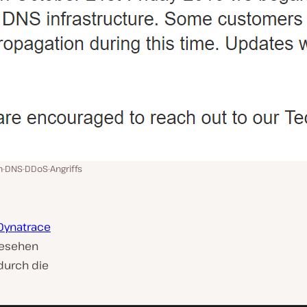
n-DNS-DDoS-Angriffs
Dynatrace
gesehen
 durch die