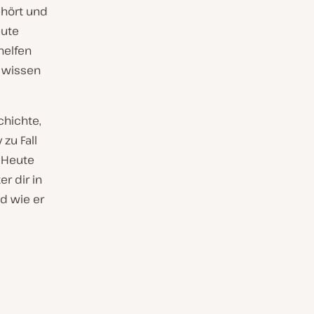
ehört und
eute
helfen
r wissen
hichte,
zu Fall
 Heute
r dir in
nd wie er