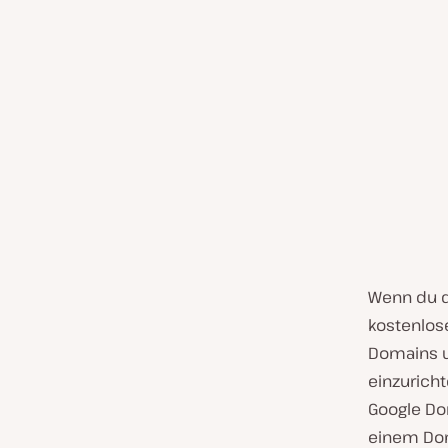
Wenn du d
kostenlos
Domains u
einzurich
Google Do
einem Dom