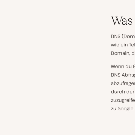
Was 
DNS (Doma
wie ein T
Domain, d
Wenn du G
DNS-Abfra
abzufragen
durch den
zuzugreif
zu Google 