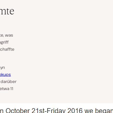
amte
te, was
griff
chaffte
Dyn
okups
darüber
etwa 11