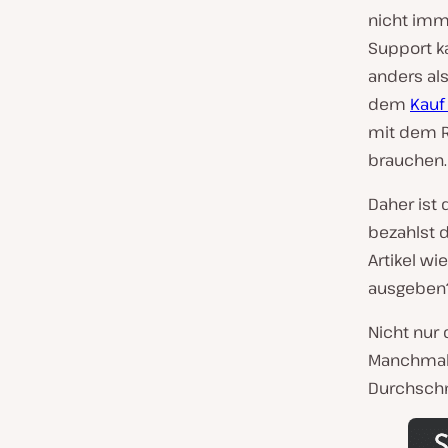
nicht imme
Support ka
anders als
dem
Kauf
mit dem R
brauchen.
Daher ist 
bezahlst 
Artikel wi
ausgeben
Nicht nur
Manchmal k
Durchschni