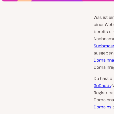
Was ist e
einer Web
bereits e
Nachnamen
Suchmasc
ausgeben
Domainna
Domainregi
Du hast di
GoDaddy
-
Registers
Domainna
Domains
a