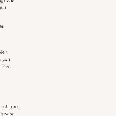
dig neue
ich
ge
ich.
e von
haben.
, mit dem
ns zwar