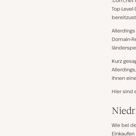
.com,.net 
Top-Level-
bereitzust
Allerdings
Domain-Re
länderspez
Kurz gesag
Allerdings
ihnen eine
Hier sind 
Niedr
Wie bei d
Einkaufen 