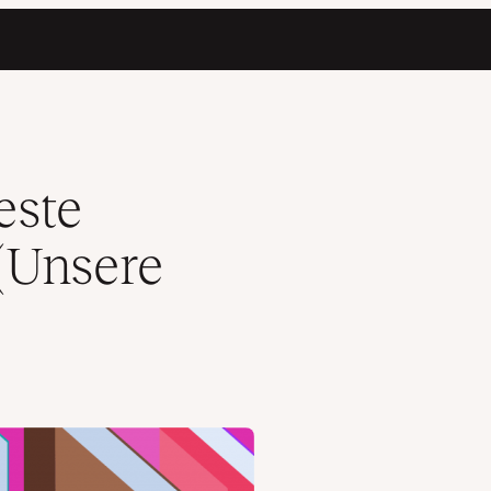
ngen)?
este
(Unsere