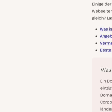
Einige der
Webseitene
gleich? La
Was i
Angeb
Verme
Beste
Was 
Ein D
einzi
Domai
Corpo
länder