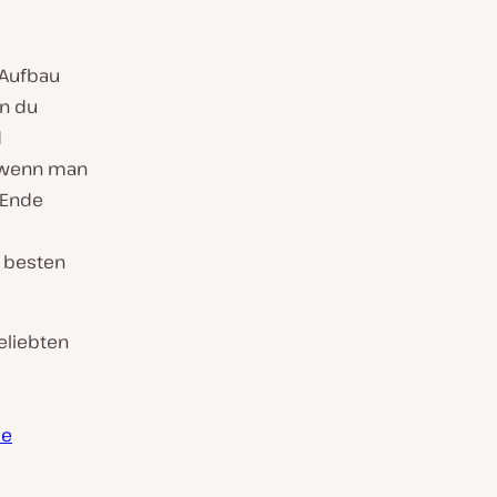
 Aufbau
nn du
d
, wenn man
 Ende
s besten
eliebten
ie