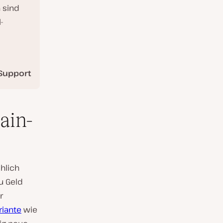
 sind
-
Support
ain-
chlich
du Geld
r
riante
wie