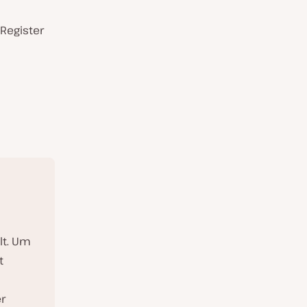
Register
lt. Um
t
er