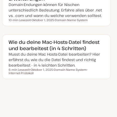
l
Domain-Endungen können für Nischen
i
s
unterschiedlich Bedeutung. Erfahre alles über .net
i
vs. .com und wann du welche verwenden solltest.
e
r
10 min Lesezeit
Oktober 1, 2025
Domain Name System
Lesezeit
t
D
T
a
h
t
e
u
m
m
a
a
Wie du deine Mac-Hosts-Datei findest
k
und bearbeitest (in 4 Schritten)
t
u
Musst du deine Mac Hosts-Datei bearbeiten? Hier
a
l
erfährst du, wie du die Datei findest und richtig
i
s
bearbeitest - in 4 leichten Schritten.
i
6 min Lesezeit
Oktober 1, 2025
Domain Name System
e
Lesezeit
Internet-Protokoll
D
T
T
r
a
h
h
t
t
e
e
u
m
m
m
a
a
a
Nächste
Seitennummerierung
k
1
2
3
4
t
Seite
u
a
der
l
i
s