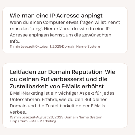
t
e
u
m
m
a
a
Wie man eine IP-Adresse anpingt
k
t
Wenn du einen Computer etwas fragen willst, nennt
u
man das "ping". Hier erfährst du, wie du eine IP-
a
l
Adresse anpingen kannst, um die gewünschten
i
Info…
s
i
11 min Lesezeit
Oktober 1, 2025
Domain Name System
Lesezeit
e
D
T
r
a
h
t
t
e
u
m
m
a
a
Leitfaden zur Domain-Reputation: Wie
k
du deinen Ruf verbesserst und die
t
u
Zustellbarkeit von E-Mails erhöhst
a
l
E-Mail-Marketing ist ein wichtiger Aspekt für jedes
i
s
Unternehmen. Erfahre, wie du den Ruf deiner
i
Domain und die Zustellbarkeit deiner E-Mails
e
r
verbes…
t
15 min Lesezeit
August 23, 2023
Domain Name System
Lesezeit
Tipps zum E-Mail-Marketing
D
T
T
a
h
h
t
e
e
u
m
m