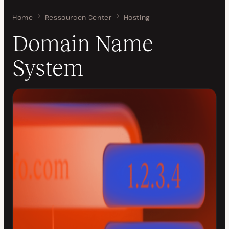
Home
Domain Name System
Ressourcen Center
Hosting
Domain Name
System