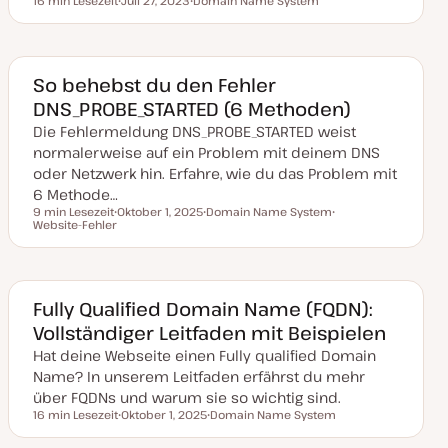
16 min Lesezeit
Juli 27, 2023
Domain Name System
Lesezeit
D
T
a
h
t
e
u
m
m
a
a
So behebst du den Fehler
k
DNS_PROBE_STARTED (6 Methoden)
t
u
Die Fehlermeldung DNS_PROBE_STARTED weist
a
l
normalerweise auf ein Problem mit deinem DNS
i
s
oder Netzwerk hin. Erfahre, wie du das Problem mit
i
6 Methode…
e
r
9 min Lesezeit
Oktober 1, 2025
Domain Name System
t
Lesezeit
Website-Fehler
D
T
T
a
h
h
t
e
e
u
m
m
m
a
a
a
k
Fully Qualified Domain Name (FQDN):
t
Vollständiger Leitfaden mit Beispielen
u
a
Hat deine Webseite einen Fully qualified Domain
l
i
Name? In unserem Leitfaden erfährst du mehr
s
i
über FQDNs und warum sie so wichtig sind.
e
16 min Lesezeit
Oktober 1, 2025
Domain Name System
r
Lesezeit
D
T
t
a
h