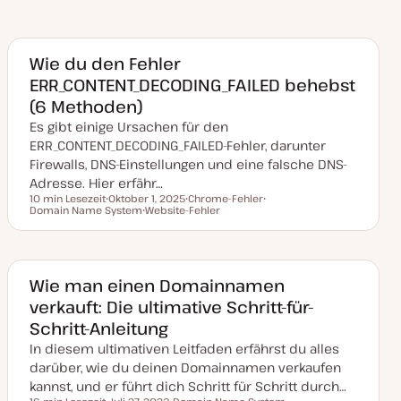
Wie du den Fehler
ERR_CONTENT_DECODING_FAILED behebst
(6 Methoden)
Es gibt einige Ursachen für den
ERR_CONTENT_DECODING_FAILED-Fehler, darunter
Firewalls, DNS-Einstellungen und eine falsche DNS-
Adresse. Hier erfähr…
10 min Lesezeit
Oktober 1, 2025
Chrome-Fehler
Lesezeit
Domain Name System
D
Website-Fehler
T
T
a
T
h
h
t
h
e
e
u
e
m
m
m
m
a
a
a
a
k
Wie man einen Domainnamen
t
verkauft: Die ultimative Schritt-für-
u
a
Schritt-Anleitung
l
i
In diesem ultimativen Leitfaden erfährst du alles
s
i
darüber, wie du deinen Domainnamen verkaufen
e
kannst, und er führt dich Schritt für Schritt durch…
r
t