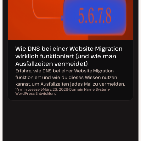
Wie DNS bei einer Website-Migration
wirklich funktioniert (und wie man
Ausfallzeiten vermeidet)
Erfahre, wie DNS bei einer Website-Migration
funktioniert und wie du dieses Wissen nutzen
kannst, um Ausfallzeiten jedes Mal zu vermeiden.
14 min Lesezeit
März 23, 2026
Domain Name System
Lesezeit
WordPress Entwicklung
D
T
T
a
h
h
t
e
e
u
m
m
m
a
a
a
k
t
u
a
l
i