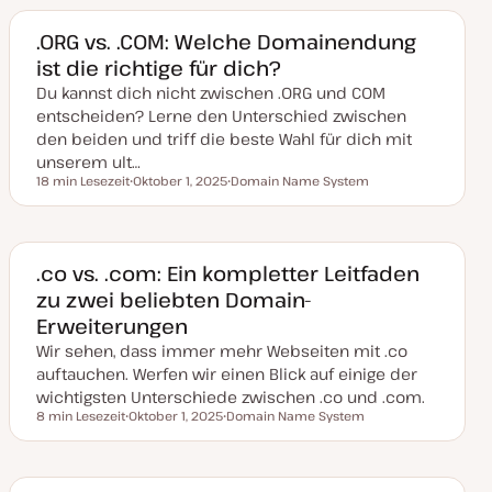
m
a
a
a
k
.ORG vs. .COM: Welche Domainendung
t
ist die richtige für dich?
u
a
Du kannst dich nicht zwischen .ORG und COM
l
i
entscheiden? Lerne den Unterschied zwischen
s
i
den beiden und triff die beste Wahl für dich mit
e
unserem ult…
r
t
18 min Lesezeit
Oktober 1, 2025
Domain Name System
Lesezeit
D
T
a
h
t
e
u
m
m
a
a
.co vs. .com: Ein kompletter Leitfaden
k
zu zwei beliebten Domain-
t
u
Erweiterungen
a
l
Wir sehen, dass immer mehr Webseiten mit .co
i
s
auftauchen. Werfen wir einen Blick auf einige der
i
wichtigsten Unterschiede zwischen .co und .com.
e
r
8 min Lesezeit
Oktober 1, 2025
Domain Name System
Lesezeit
t
D
T
a
h
t
e
u
m
m
a