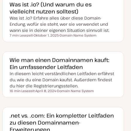
a
Was ist .io? (Und warum du es
k
vielleicht nutzen solltest)
t
u
Was ist .io? Erfahre alles über diese Domain-
a
l
Endung, wofür sie steht, wer sie verwendet und
i
s
wann sie in deiner eigenen Situation sinnvoll ist.
i
7 min Lesezeit
Oktober 1, 2025
Domain Name System
e
Lesezeit
D
T
r
a
h
t
t
e
u
m
m
a
a
Wie man einen Domainnamen kauft:
k
Ein umfassender Leitfaden
t
u
In diesem leicht verständlichen Leitfaden erfährst
a
l
du, wie du eine Domain kaufst. Außerdem findest
i
s
du hier die Registrierungsstellen.
i
16 min Lesezeit
April 8, 2024
Domain Name System
e
Lesezeit
D
T
r
a
h
t
t
e
u
m
m
a
a
.net vs. .com: Ein kompletter Leitfaden
k
zu diesen Domainnamen-
t
u
Erweiterungen
a