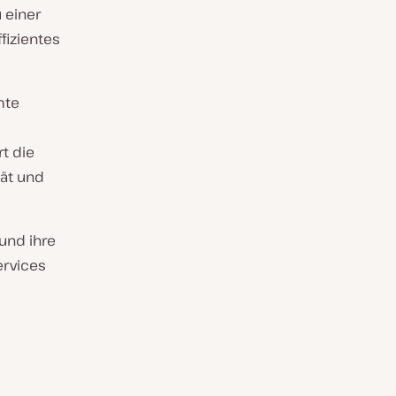
 einer
ffizientes
mte
t die
ät und
 und ihre
ervices