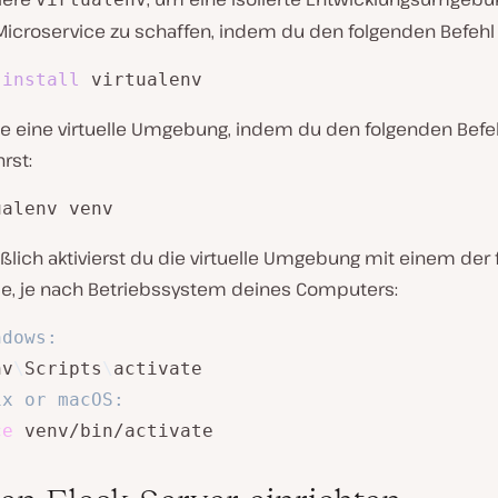
Microservice zu schaffen, indem du den folgenden Befehl 
 
install
 virtualenv
lle eine virtuelle Umgebung, indem du den folgenden Befe
rst:
ualenv venv
ßlich aktivierst du die virtuelle Umgebung mit einem der
le, je nach Betriebssystem deines Computers:
ndows: 
nv
\
Scripts
\
ix or macOS:
ce
 venv/bin/activate