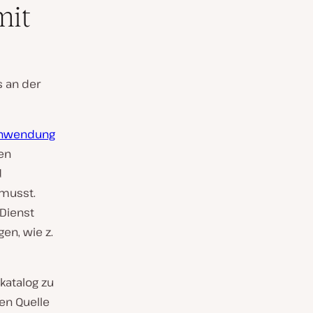
mit
s an der
nwendung
en
d
 musst.
Dienst
en, wie z.
katalog zu
en Quelle