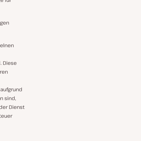
e für
ngen
zelnen
. Diese
eren
 aufgrund
n sind,
der Dienst
teuer