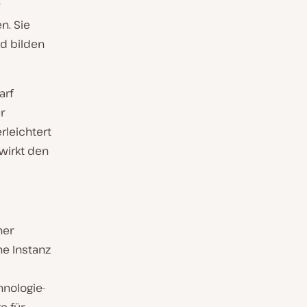
n. Sie
d bilden
arf
r
leichtert
wirkt den
ner
ne Instanz
hnologie-