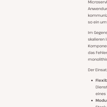
Microserv
Anwendung
kommunizi
so ein um
Im Gegens
skalieren 
Komponent
das Fehle
monolithi
Der Einsat
Flexib
Diens
eines
Modul