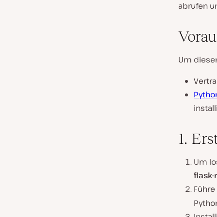
abrufen u
Vorau
Um diesem
Vertra
Pytho
instal
1. Ers
Um lo
flask
Führe
Python
Instal