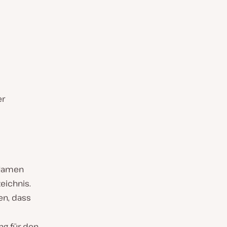
er
 Namen
eichnis.
en, dass
ng für den