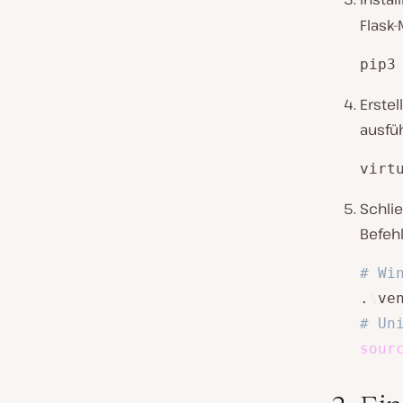
Flask-
pip3
Erste
ausfüh
virt
Schlie
Befeh
# Wi
.
\
ve
# Un
sour