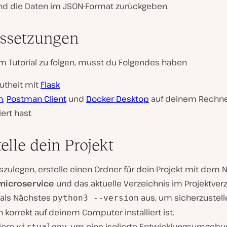
nd die Daten im JSON-Format zurückgeben.
ssetzungen
 Tutorial zu folgen, musst du Folgendes haben
utheit mit
Flask
n
,
Postman Client
und
Docker Desktop
auf deinem Rechn
liert hast
telle dein Projekt
szulegen, erstelle einen Ordner für dein Projekt mit dem
-microservice
und das aktuelle Verzeichnis im Projektverz
 als Nächstes
aus, um sicherzustell
python3 --version
 korrekt auf deinem Computer installiert ist.
liere
, um eine isolierte Entwicklungsumgebu
virtualenv