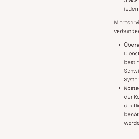
Stack
jeden
Microserv
verbunde
Über
Diens
besti
Schwi
Syste
Kost
der K
deutli
benöti
werde