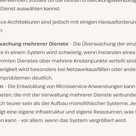
 verwenden, sodass du die besten Entwicklungswerkzeug
 Dienst auswählen kannst.
ice-Architekturen sind jedoch mit einigen Herausforderu
n:
wachung mehrerer Dienste
– Die Überwachung der ein
te in einem System wird schwierig, wenn Instanzen eines
mmten Dienstes über mehrere Knotenpunkte verteilt sind
erigkeit wird besonders bei Netzwerkausfällen oder and
mproblemen deutlich.
en
– Die Entwicklung von Microservice-Anwendungen kann
osten, die mit der Verwaltung mehrerer Dienste verbunde
ch teurer sein als der Aufbau monolithischer Systeme. Je
gt eine eigene Infrastruktur und eigene Ressourcen, was 
n kann – vor allem, wenn das System vergrößert wird.