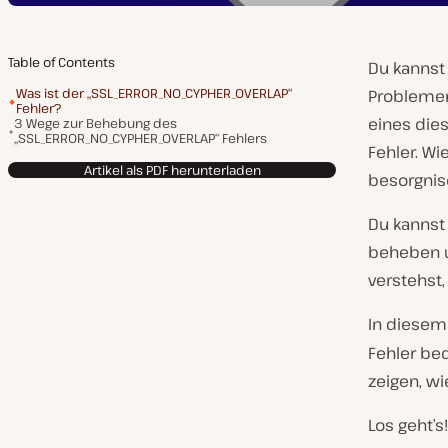
Table of Contents
Du kannst
Was ist der „SSL_ERROR_NO_CYPHER_OVERLAP“
Probleme
Fehler?
eines die
3 Wege zur Behebung des
„SSL_ERROR_NO_CYPHER_OVERLAP“ Fehlers
Fehler. Wi
Artikel als PDF herunterladen
besorgnis
Du kannst
beheben u
verstehst,
In diesem 
Fehler be
zeigen, w
Los geht’s!