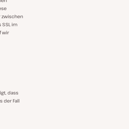
hen
ese
r zwischen
s SSL im
f wir
“
igt, dass
 der Fall