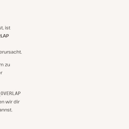
, ist
RLAP
erursacht.
em zu
r
_OVERLAP
n wir dir
annst.