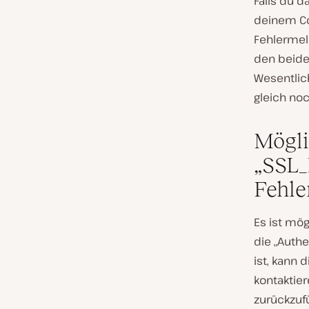
Falls du d
deinem Co
Fehlermel
den beide
Wesentlic
gleich no
Mögli
„SSL
Fehle
Es ist mög
die „Authe
ist, kann 
kontaktie
zurückzuf