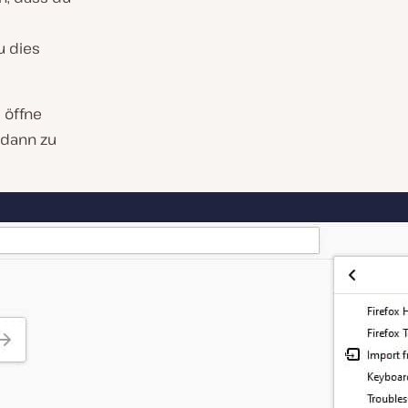
u dies
 öffne
 dann zu