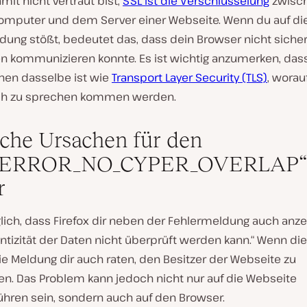
amit nicht vertraut bist,
SSL ist die Verschlüsselung
zwisc
mputer und dem Server einer Webseite. Wenn du auf di
dung stößt, bedeutet das, dass dein Browser nicht siche
n kommunizieren konnte. Es ist wichtig anzumerken, das
hen dasselbe ist wie
Transport Layer Security (TLS)
, worau
ch zu sprechen kommen werden.
che Ursachen für den
_ERROR_NO_CYPER_OVERLAP
r
lich, dass Firefox dir neben der Fehlermeldung auch anze
ntizität der Daten nicht überprüft werden kann.“ Wenn dies
die Meldung dir auch raten, den Besitzer der Webseite zu
ren. Das Problem kann jedoch nicht nur auf die Webseite
ühren sein, sondern auch auf den Browser.