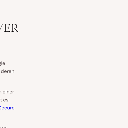
VER
gle
, deren
n einer
t es,
Secure