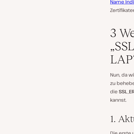
Name Indic
Zertifikat
3 We
„SS
LAP“
Nun, da wi
zu behebe
die
SSL_E
kannst.
1. Ak
Die erste 