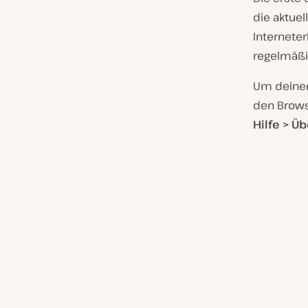
die aktue
Interneter
regelmäßi
Um deinen 
den Brows
Hilfe > Üb