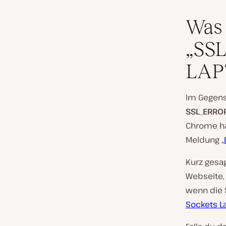
Was 
„SS
LAP“
Im Gegens
SSL_ERRO
Chrome ha
Meldung „
Kurz gesag
Webseite, 
wenn die S
Sockets La