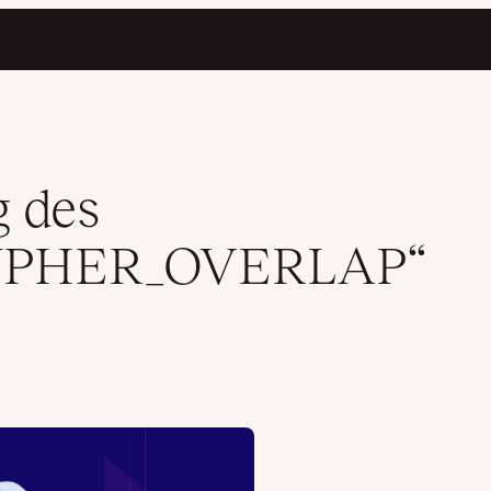
ers
 des
YPHER_OVERLAP“