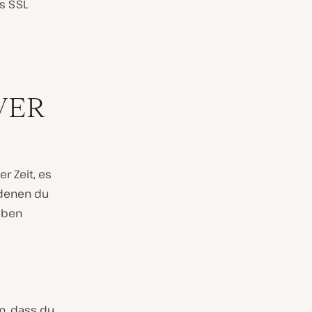
’s SSL
VER
r Zeit, es
 denen du
eben
en, dass du