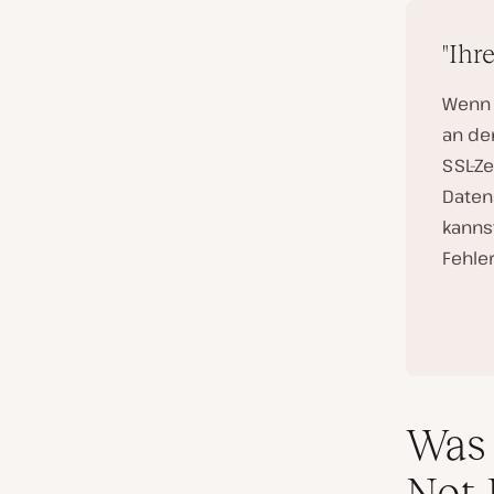
"Ihr
Wenn 
an de
SSL-Ze
Datens
kanns
Fehler
Was 
Not 