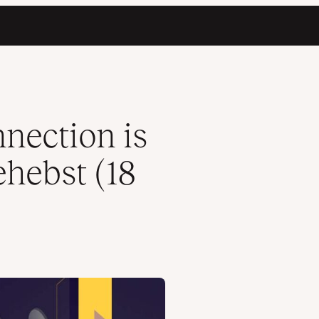
ipps)
nection is
ehebst (18