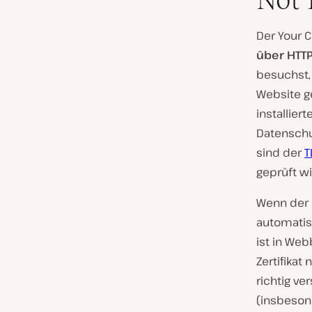
Der Your C
über HTT
besuchst,
Website g
installier
Datenschut
sind der
T
geprüft wi
Wenn der B
automatis
ist in We
Zertifikat
richtig v
(insbeson