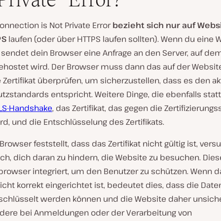
onnection is Not Private Error
bezieht sich nur auf Websi
PS
laufen (oder über HTTPS laufen sollten). Wenn du eine 
 sendet dein Browser eine Anfrage an den Server, auf de
ehostet wird. Der Browser muss dann das auf der Websit
te Zertifikat überprüfen, um sicherzustellen, dass es den a
zstandards entspricht. Weitere Dinge, die ebenfalls statt
LS-Handshake
, das Zertifikat, das gegen die Zertifizierungs
rd, und die Entschlüsselung des Zertifikats.
rowser feststellt, dass das Zertifikat nicht gültig ist, vers
ch, dich daran zu hindern, die Website zu besuchen. Dies
bbrowser integriert, um den Benutzer zu schützen. Wenn d
 nicht korrekt eingerichtet ist, bedeutet dies, dass die Date
erschlüsselt werden können und die Website daher unsiche
dere bei Anmeldungen oder der Verarbeitung von