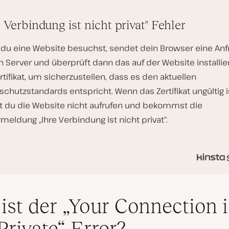
V
e Verbindung ist nicht privat" Fehler
i
d
e
du eine Website besuchst, sendet dein Browser eine Anf
o
n Server und überprüft dann das auf der Website installie
a
b
rtifikat, um sicherzustellen, dass es den aktuellen
s
chutzstandards entspricht. Wenn das Zertifikat ungültig i
p
i
t du die Website nicht aufrufen und bekommst die
e
meldung „Ihre Verbindung ist nicht privat“.
l
e
n
ist der „Your Connection i
Private“ Error?