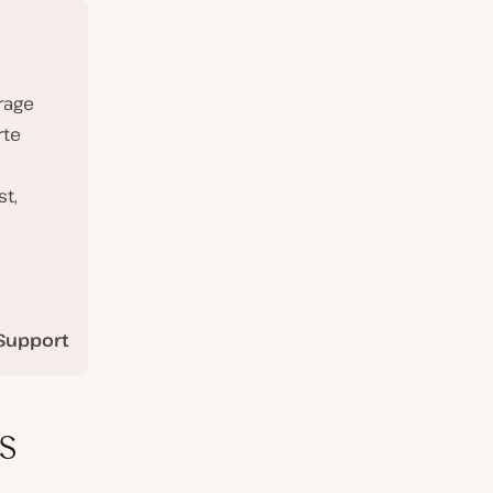
rage
rte
st,
Support
s