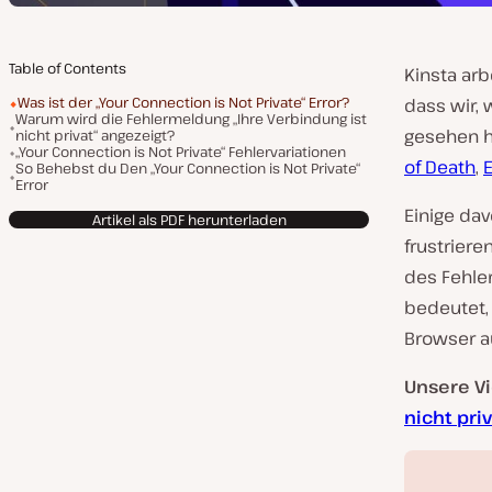
Table of Contents
Kinsta ar
Was ist der „Your Connection is Not Private“ Error?
dass wir, 
Warum wird die Fehlermeldung „Ihre Verbindung ist
gesehen 
nicht privat“ angezeigt?
„Your Connection is Not Private“ Fehlervariationen
of Death
,
So Behebst du Den „Your Connection is Not Private“
Error
Einige da
Artikel als PDF herunterladen
frustrier
des Fehle
bedeutet, 
Browser a
Unsere V
nicht priv