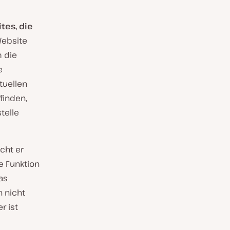
tes, die
Website
m die
e
ktuellen
finden,
stelle
ucht er
e Funktion
as
n nicht
r ist