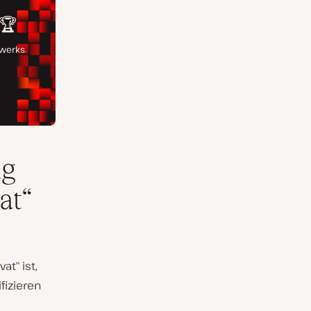
ng
at“
at“ ist,
fizieren