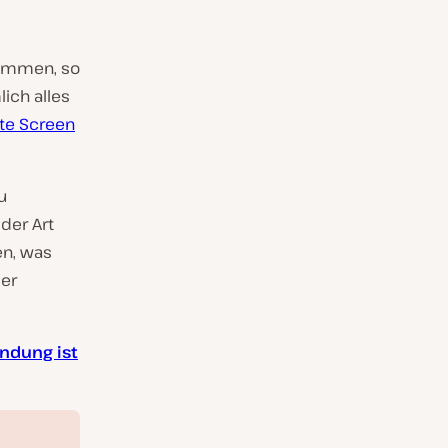
sammen, so
ich alles
te Screen
u
der Art
en, was
der
ndung ist