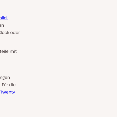
hild-
en
Block oder
teile mit
ängen
 Für die
n
Twenty