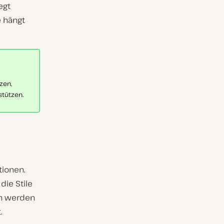
egt
 hängt
zen,
stützen.
tionen.
die Stile
nen werden
.