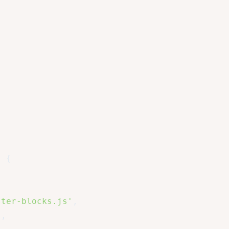
)
{
ster-blocks.js'
,
]
,