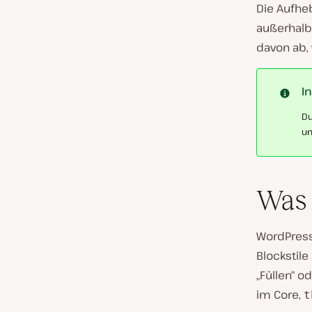
Die Aufheb
außerhalb
davon ab, 
I
Du
um
Was 
WordPress
Blockstile
„Füllen“ o
im Core,
t