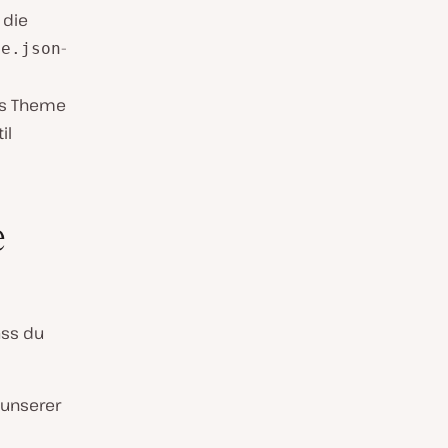
 die
-
me.json
as Theme
il
e
ass du
 unserer