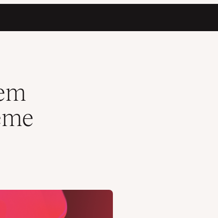
nem
eme