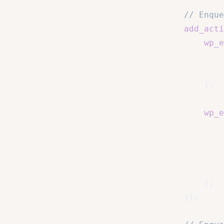
// Enque
add_acti
wp_e
)
;
wp_e
)
;
}
)
;