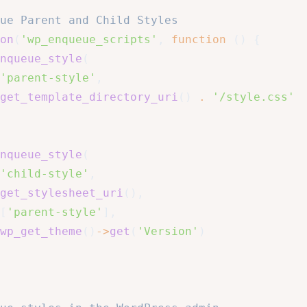
ue Parent and Child Styles
on
(
'wp_enqueue_scripts'
,
function
(
)
{
nqueue_style
(
'parent-style'
,
get_template_directory_uri
(
)
.
'/style.css'
nqueue_style
(
'child-style'
,
get_stylesheet_uri
(
)
,
[
'parent-style'
]
,
wp_get_theme
(
)
->
get
(
'Version'
)