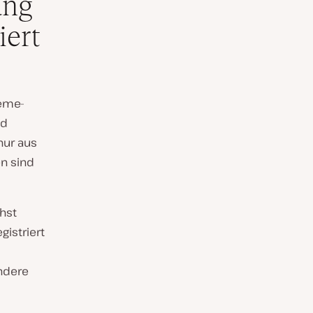
ung
iert
heme-
nd
nur aus
n sind
hst
gistriert
andere