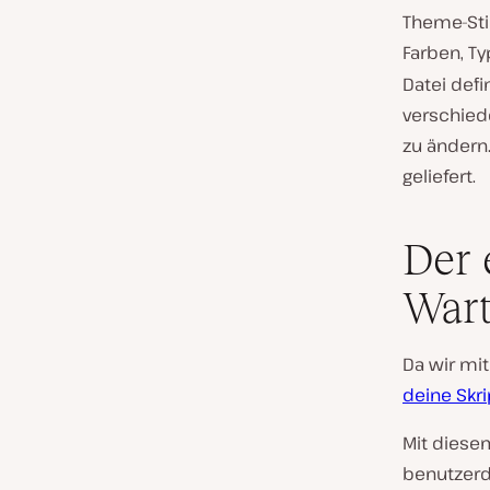
Theme-Stil
Farben, T
Datei defi
verschied
zu ändern.
geliefert.
Der 
Wart
Da wir mi
deine Skri
Mit diesem
benutzerd