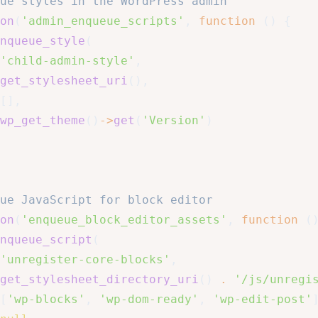
ue styles in the WordPress admin
on
(
'admin_enqueue_scripts'
,
function
(
)
{
nqueue_style
(
'child-admin-style'
,
get_stylesheet_uri
(
)
,
[
]
,
wp_get_theme
(
)
->
get
(
'Version'
)
ue JavaScript for block editor
on
(
'enqueue_block_editor_assets'
,
function
(
nqueue_script
(
'unregister-core-blocks'
,
get_stylesheet_directory_uri
(
)
.
'/js/unregi
[
'wp-blocks'
,
'wp-dom-ready'
,
'wp-edit-post'