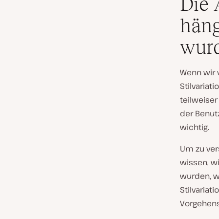
Die 
häng
wur
Wenn wir 
Stilvariat
teilweiser
der Benut
wichtig.
Um zu ver
wissen, w
wurden, w
Stilvaria
Vorgehens