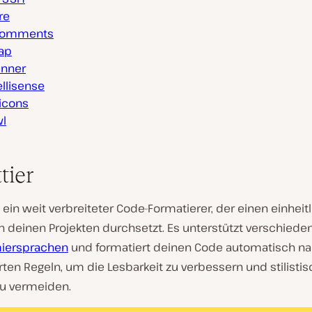
re
 Comments
ap
unner
ellisense
icons
wl
ttier
t ein weit verbreiteter Code-Formatierer, der einen einheit
in deinen Projekten durchsetzt. Es unterstützt verschiede
iersprachen
und formatiert deinen Code automatisch n
rten Regeln, um die Lesbarkeit zu verbessern und stilisti
zu vermeiden.