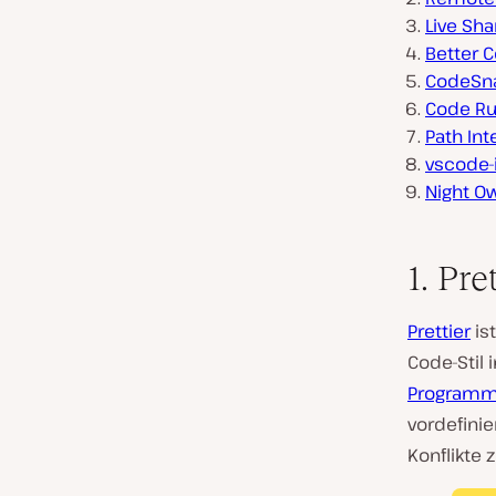
Live Sha
Better
CodeSn
Code R
Path Int
vscode-
Night O
1. Pre
Prettier
is
Code-Stil 
Programm
vordefinie
Konflikte 