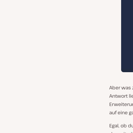
Aber was 
Antwort l
Erweiteru
auf eine g
Egal, ob d