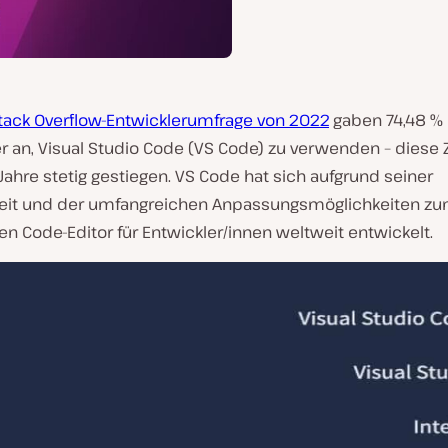
tack Overflow-Entwicklerumfrage von 2022
gaben 74,48 % 
 an, Visual Studio Code (VS Code) zu verwenden – diese Z
Jahre stetig gestiegen. VS Code hat sich aufgrund seiner
gkeit und der umfangreichen Anpassungsmöglichkeiten z
n Code-Editor für Entwickler/innen weltweit entwickelt.