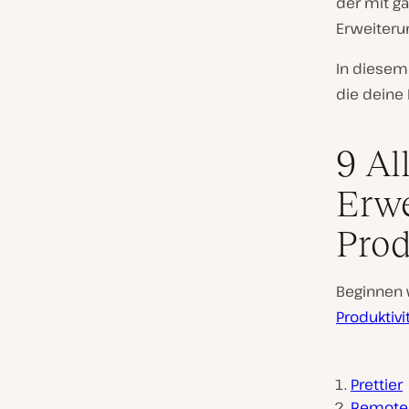
der mit gä
Erweiteru
In diesem 
die deine 
9 Al
Erwe
Prod
Beginnen w
Produktivi
Prettier
Remote