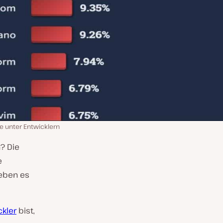
e unter Entwicklern
? Die
e
heben es
ckler
bist,