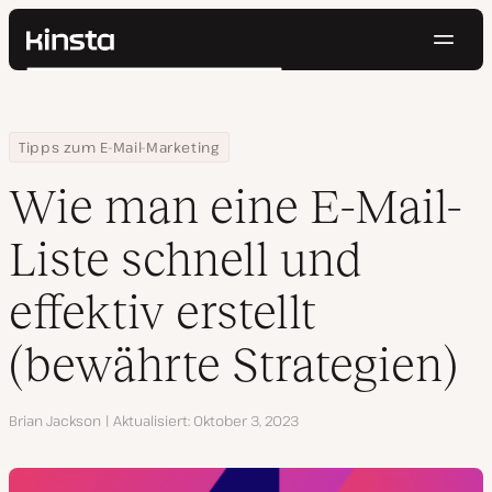
Navig
Kinsta®
Suchen
Plattform
Lösungen
Anmelden
Kostenlos testen
Home
Ressourcen Center
Wie man eine E-Mail-Liste schnell und effektiv erstellt (bewährte 
Tipps zum E-Mail-Marketing
Preise
Ressourcen
Wie man eine E-Mail-
Kontakt
Liste schnell und
effektiv erstellt
(bewährte Strategien)
Autor
Brian Jackson
Aktualisiert
Oktober 3, 2023