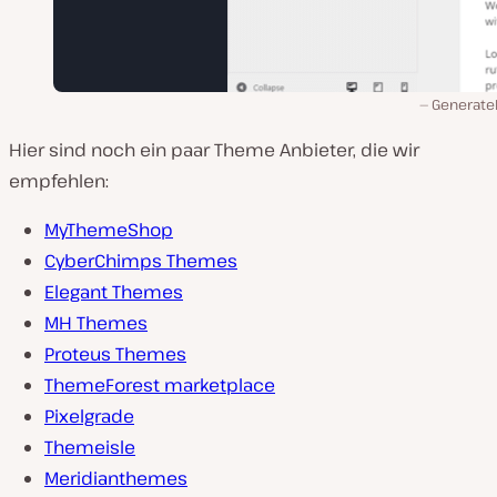
Generate
Hier sind noch ein paar Theme Anbieter, die wir
empfehlen:
MyThemeShop
CyberChimps Themes
Elegant Themes
MH Themes
Proteus Themes
ThemeForest marketplace
Pixelgrade
Themeisle
Meridianthemes