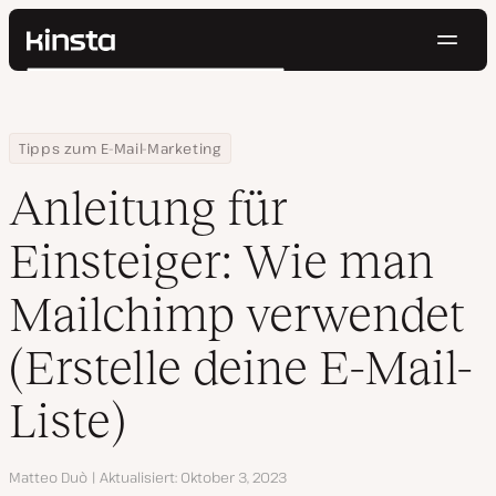
Navig
Kinsta®
Suchen
Plattform
Lösungen
Anmelden
Kostenlos testen
Home
Ressourcen Center
Anleitung für Einsteiger: Wie man Mailchimp verwendet (Erstelle d
Tipps zum E-Mail-Marketing
Preise
Ressourcen
Anleitung für
Kontakt
Einsteiger: Wie man
Mailchimp verwendet
(Erstelle deine E-Mail-
Liste)
Autor
Matteo Duò
Aktualisiert
Oktober 3, 2023