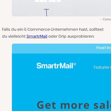
Conve
Falls du ein E-Commerce-Unternehmen hast, solltest
du vielleicht
SmartrMail
oder Drip ausprobieren: