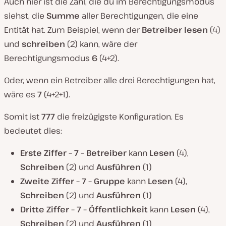
Auch hier ist die Zahl, die du im Berechtigungsmodus
siehst, die
Summe
aller Berechtigungen, die eine
Entität hat. Zum Beispiel, wenn der
Betreiber
lesen
(4)
und
schreiben
(2) kann, wäre der
Berechtigungsmodus
6
(4+2).
Oder, wenn ein Betreiber alle drei Berechtigungen hat,
wäre es
7
(4+2+1).
Somit ist
777
die freizügigste Konfiguration. Es
bedeutet dies:
Erste Ziffer – 7 – Betreiber
kann
Lesen
(4),
Schreiben
(2) und
Ausführen
(1)
Zweite Ziffer – 7 – Gruppe
kann
Lesen
(4),
Schreiben
(2) und
Ausführen
(1)
Dritte Ziffer – 7 – Öffentlichkeit
kann
Lesen
(4),
Schreiben
(2) und
Ausführen
(1)