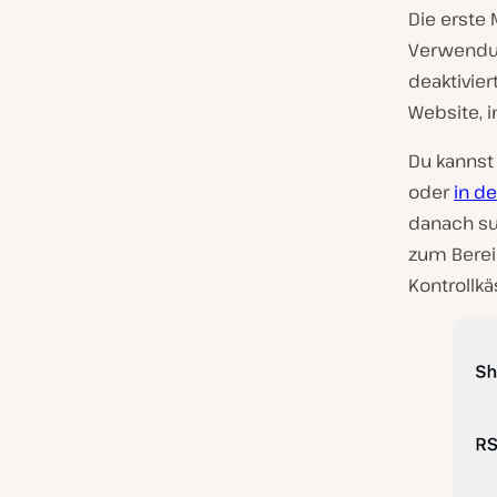
Die erste 
Verwendun
deaktivie
Website, i
Du kannst
oder
in d
danach suc
zum Bereic
Kontrollkä