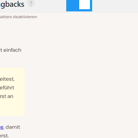
atters deaktivieren
t einfach
itest,
eführt
rst an
me
, damit
rst.