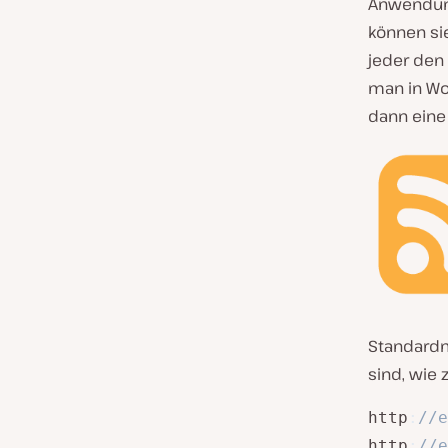
Anwendung
können sie
jeder den
man in Wo
dann eine
Standard
sind, wie 
http
:
//e
http
:
//e