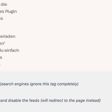
 die
ses Plugin
ss
terladen
en“
 du einfach
as
.