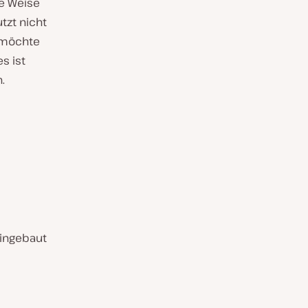
se Weise
tzt nicht
n möchte
s ist
.
eingebaut