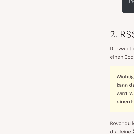
2. RS
Die zweite
einen Cod
Wichti
kann de
wird. W
einen E
Bevor du l
du deine Ä