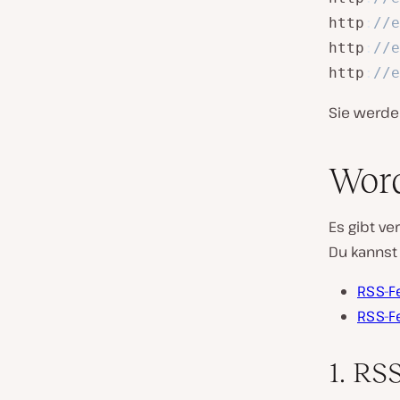
http
:
//e
http
:
//e
http
:
//e
Sie werde
Word
Es gibt ve
Du kannst
RSS-Fe
RSS-F
1. RS